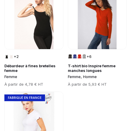
+2
+6
Débardeur à fines bretelles
T-shirt bio Inspire femme
femme
manches longues
Femme
Femme, Homme
Prix
À partir de
4,78 € HT
Prix
À partir de
5,93 € HT
Go to product page
FABRIQUÉ EN FRANCE