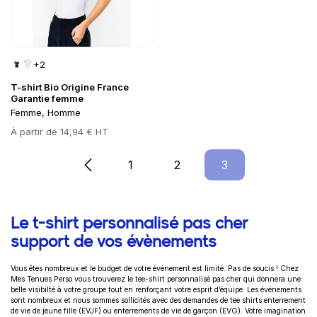
+2
T-shirt Bio Origine France
Garantie femme
Femme, Homme
Prix
À partir de
14,94 € HT
1
Page
2
Page
3
Page
Informations complémentaires
Le t-shirt personnalisé pas cher
support de vos évènements
Vous êtes nombreux et le budget de votre événement est limité. Pas de soucis ! Chez
Mes Tenues Perso vous trouverez le tee-shirt personnalisé pas cher qui donnera une
belle visibilté à votre groupe tout en renforçant votre esprit d’équipe. Les événements
sont nombreux et nous sommes sollicités avec des demandes de
tee shirts enterrement
de vie de jeune fille
(EVJF) ou e
nterrements de vie de garçon (EVG). Votre imagination