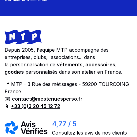
Footer
Store information
Depuis 2005, l'équipe MTP accompagne des
entreprises, clubs, associations... dans
la personnalisation de
vêtements, accessoires,
goodies
personnalisés dans son atelier en France.
📍 MTP - 3 Rue des métissages - 59200 TOURCOING
France
✉️
contact@mestenuesperso.fr
📱
+33 (0)3 20 45 12 72
4,77 / 5
Consultez les avis de nos clients