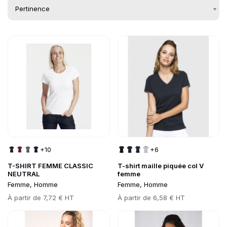
Go to product page
Go to product page
Liste des produits de
+10
+6
T-SHIRT FEMME CLASSIC
T-shirt maille piquée col V
NEUTRAL
femme
Femme, Homme
Femme, Homme
Prix
À partir de
7,72 € HT
Prix
À partir de
6,58 € HT
Go to product page
Go to product page