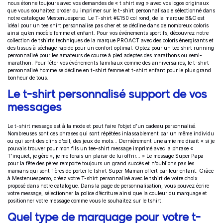
nous étonne toujours avec vos demandes de «
t shirt evg »
avec vos logos originaux
que vous souhaitez broder ou imprimer sur le t-shirt personnalisable sélectionné dans
notre catalogue Mestenuesperso.
Le
T-shirt #E150
col rond, de la marque B&C est
idéal pour un tee shirt personnalise
pas cher et se décline dans de nombreux coloris
ainsi qu’en modèle femme et enfant.
Pour vos événements sportifs, découvrez notre
collection de tshirts techniques de la marque PROACT avec des coloris énergisants et
des tissus à séchage rapide pour un confort optimal. Optez pour un tee shirt running
personnalisé pour les amateurs de course à pied adeptes des marathons ou semi-
marathon. Pour fêter vos événements familiaux comme des anniversaires, le t-shirt
personnalisé homme se décline en t-shirt femme et t-shirt enfant pour le plus grand
bonheur de tous
.
Le t-shirt personnalisé support de vos
messages
Le t-shirt message est à la mode et peut faire l’objet d’un cadeau personnalisé.
Nombreuses sont ces phrases qui sont répétées inlassablement par un même individu
ou qui sont des clins d’œil, des jeux de mots… Dernièrement une amie me disait « si je
pouvais trouver pour mon fils un tee-shirt message imprimé avec la phrase «
T’inquiet, je gère », je me ferais un plaisir de lui offrir… » Le message Super Papa
pour la fête des pères remporte toujours un grand succès et n’oublions pas les
mamans qui sont fières de porter le tshirt Super Maman offert par leur enfant. Grâce
à Mestenuesperso, c
réez votre T-shirt personnalisé a
vec le tshirt de votre choix
proposé dans notre catalogue. Dans la page de personnalisation, vous pouvez écrire
votre message, sélectionner la police d’écriture ainsi que la couleur du marquage et
positionner votre message comme vous le souhaitez sur le tshirt.
Quel type de marquage pour votre t-