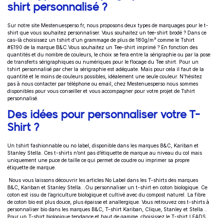
shirt personnalisé ?
Sur notre site Mestenuesperso.fr, nous proposons deux types de marquages pour le t-
shirt que vous souhaitez personnaliser.
Vous souhaitez un tee-shirt brodé ? Dans ce
cas-là choisissez un
tshirt d’un grammage de plus de 180g/m² comme le
Tshirt
#E190
de la marque B&C.Vous souhaitez un Tee-shirt imprimé ? En fonction des
quantités et du nombre de couleurs, le choix se fera entre la sérigraphie ou par la pose
de transferts sérigraphiques ou numériques pour le flocage du Tee shirt. Pour un
tshirt personnalisé par cher la sérigraphie est adéquate. Mais pour cela il faut de la
quantité et le moins de couleurs possibles, idéalement une seule couleur. N’hésitez
pas à nous contacter par téléphone ou email, chez Mestenuesperso nous sommes
disponibles pour vous conseiller et vous accompagner pour votre projet de Tshirt
personnalisé.
Des idées pour personnaliser votre T-
Shirt ?
Un tshirt fashionnable ou no label, d
isponible dans les marques B&C, Kariban et
Stanley Stella. Ces t-shirts n’ont pas d’étiquette de marque au niveau du col mais
uniquement une puce de taille ce qui permet de coudre ou imprimer sa propre
étiquette de marque.
Nous vous laissons découvrir les articles No Label dans les T-shirts des marques
B&C, Kariban et Stanley Stella…Ou personnaliser un t-shirt en coton biologique. Ce
coton est issu de l’agriculture biologique et cultivé avec du compost naturel. La fibre
de coton bio est plus douce, plus épaisse et anallergique. Vous retrouvez ces t-shirts à
personnaliser bio dans les marques B&C, T-shirt Kariban, Clique, Stanley et Stella…
Pour un T-shirt biologique tendance et haut de gamme, choisissez le
T-shirt LEADS