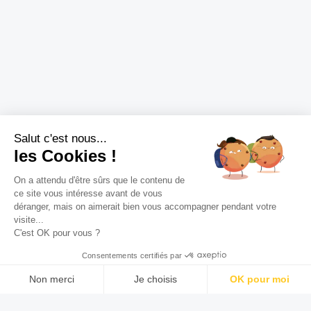
Salut c'est nous...
les Cookies !
On a attendu d'être sûrs que le contenu de
ce site vous intéresse avant de vous
déranger, mais on aimerait bien vous accompagner pendant votre
visite...
C'est OK pour vous ?
Consentements certifiés par
Non merci
Je choisis
OK pour moi
Axeptio consent
Plateforme de Gestion du Consentement : Personnalisez vos O