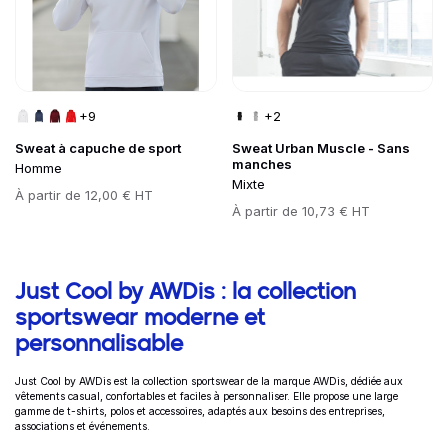
+9
+2
Sweat à capuche de sport
Sweat Urban Muscle - Sans
manches
Homme
Mixte
Prix
À partir de
12,00 € HT
Prix
À partir de
10,73 € HT
Informations complémentaires
Just Cool by AWDis : la collection
sportswear moderne et
personnalisable
Just Cool by AWDis est la collection sportswear de la marque AWDis, dédiée aux
vêtements casual, confortables et faciles à personnaliser. Elle propose une large
gamme de t-shirts, polos et accessoires, adaptés aux besoins des entreprises,
associations et événements.