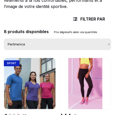
vêtements à la fois confortables, performants et à
l’image de votre identité sportive.
FILTRER PAR
8 produits disponibles
Prix dégressifs selon vos quantités
Go to product page
Go to product page
Liste des produits d
SPORT