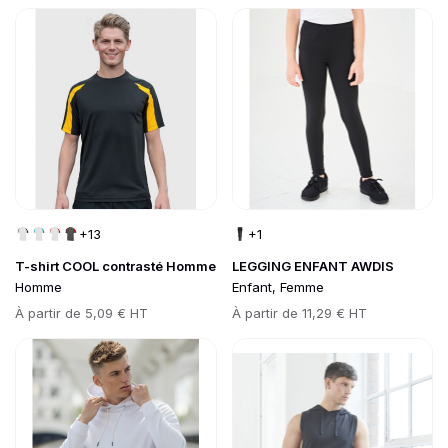
Go to product page
Go to product page
+13
+1
T-shirt COOL contrasté Homme
LEGGING ENFANT AWDIS
Homme
Enfant, Femme
Prix
À partir de
5,09 € HT
Prix
À partir de
11,29 € HT
Go to product page
Go to product page