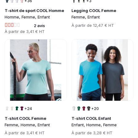
+36
+3
T-shirt de sport COOL Homme
Legging COOL Femme
Homme, Femme, Enfant
Femme, Enfant
Prix
À partir de
12,47 € HT
2 avis
Prix
À partir de
3,41 € HT
Go to product page
Go to product page
+24
+20
T-shirt COOL Femme
T-shirt COOL Enfant
Femme, Homme, Enfant
Enfant, Homme, Femme
Prix
À partir de
3,41 € HT
Prix
À partir de
3,28 € HT