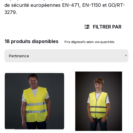
de sécurité européennes EN-471, EN-1150 et GO/RT-
3279.
FILTRER PAR
18 produits disponibles
Prix dégressifs selon vos quantités
Go to product page
Go to product page
Liste des produits d