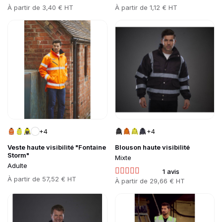
Prix
À partir de
3,40 € HT
Prix
À partir de
1,12 € HT
Go to product page
Go to product page
+4
+4
Veste haute visibilité "Fontaine
Blouson haute visibilité
Storm"
Mixte
Adulte
1 avis
Prix
À partir de
57,52 € HT
Prix
À partir de
29,66 € HT
Go to product page
Go to product page