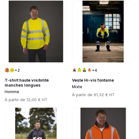
Go to product page
Go to product page
+2
+4
T-shirt haute visibilité
Veste Hi-vis fontaine
manches longues
Mixte
Homme
Prix
À partir de
61,32 € HT
Prix
À partir de
12,00 € HT
Go to product page
Go to product page