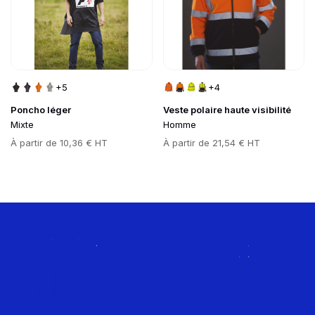
+5
+4
Poncho léger
Veste polaire haute visibilité
Mixte
Homme
Prix
À partir de
10,36 € HT
Prix
À partir de
21,54 € HT
Rejoignez le Club
MTP