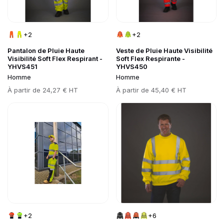
+2
+2
Pantalon de Pluie Haute
Veste de Pluie Haute Visibilité
Visibilité Soft Flex Respirant -
Soft Flex Respirante -
YHVS451
YHVS450
Homme
Homme
Prix
À partir de
24,27 € HT
Prix
À partir de
45,40 € HT
Go to product page
Go to product page
+2
+6