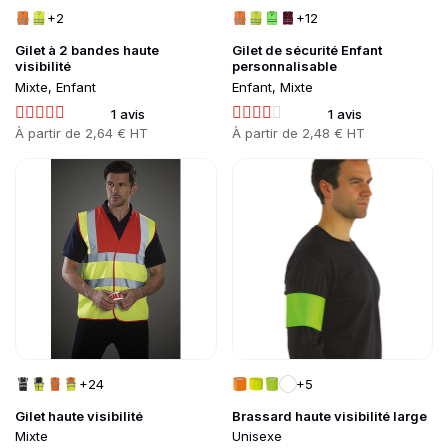
+2
+12
Gilet à 2 bandes haute
Gilet de sécurité Enfant
visibilité
personnalisable
Mixte, Enfant
Enfant, Mixte
1 avis
1 avis
Prix
À partir de
2,64 € HT
Prix
À partir de
2,48 € HT
Go to product page
Go to product page
+24
+5
Gilet haute visibilité
Brassard haute visibilité large
Mixte
Unisexe