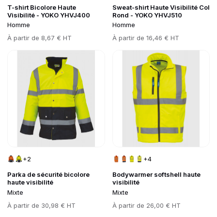
T-shirt Bicolore Haute
Sweat-shirt Haute Visibilité Col
Visibilité - YOKO YHVJ400
Rond - YOKO YHVJ510
Homme
Homme
Prix
À partir de
8,67 € HT
Prix
À partir de
16,46 € HT
Go to product page
Go to product page
+2
+4
Parka de sécurité bicolore
Bodywarmer softshell haute
haute visibilité
visibilité
Mixte
Mixte
Prix
À partir de
30,98 € HT
Prix
À partir de
26,00 € HT