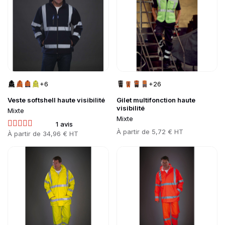
+6
+26
Veste softshell haute visibilité
Gilet multifonction haute
visibilité
Mixte
Mixte
1 avis
Prix
À partir de
5,72 € HT
Prix
À partir de
34,96 € HT
Go to product page
Go to product page