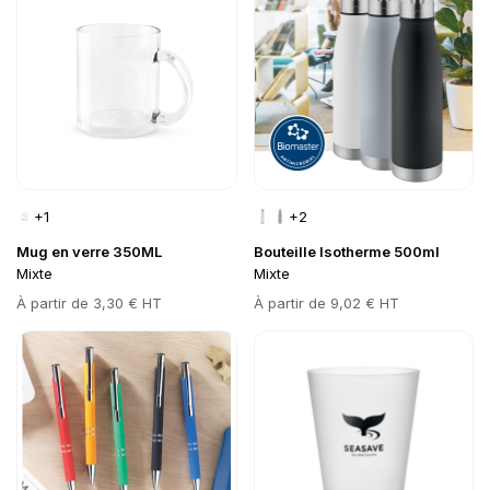
+1
+2
Mug en verre 350ML
Bouteille Isotherme 500ml
Mixte
Mixte
Prix
À partir de
3,30 € HT
Prix
À partir de
9,02 € HT
Go to product page
Go to product page