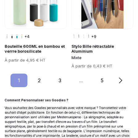
+4
+9
Bouteille 600ML en bambou et
Stylo Bille rétractable
verrre borosilicate
Aluminium
Mixte
Prix
À partir de
4,95 € HT
Prix
À partir de
0,43 € HT
1
Page
2
Page
3
Page
...
5
Page
Comment Personnaliser ses Goodies ?
Informations complémentaires
Vous souhaitez des Goodies personnalisés avec votre marque ? Transmettez votre
souhait d’objet publicitaire. En fonction de celui-ci, différentes techniques de
personnalisation sont utilisées par Mestenuesperso : La sérigraphie, adaptée au
support textile, plat, par transfert d’encre au travers d’un film. Le transfert
sérigraphique, par la pose à chaud et en pression d’un film préimprimé sur une
surface plane, généralement textile ou de bagagerie. L’impression numérique, telles
les fonctionnalités d’une imprimante. La broderie, couture d’un motif avec un choix