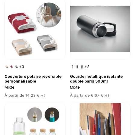
Go to product page
Go to product page
+3
+3
Couverture polaire réversible
Gourde métallique isolante
personnalisable
double paroi 500ml
Mixte
Mixte
Prix
À partir de
14,23 € HT
Prix
À partir de
6,67 € HT
Go to product page
Go to product page