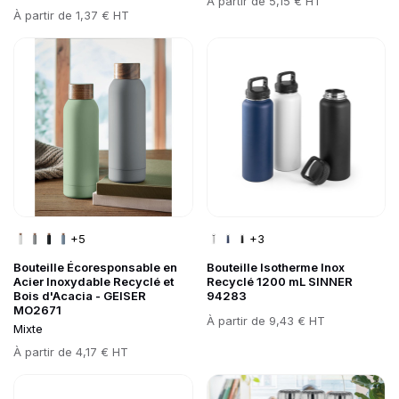
Prix
À partir de
5,15 € HT
Prix
À partir de
1,37 € HT
Go to product page
Go to product page
+5
+3
Bouteille Écoresponsable en
Bouteille Isotherme Inox
Acier Inoxydable Recyclé et
Recyclé 1200 mL SINNER
Bois d'Acacia - GEISER
94283
MO2671
Prix
À partir de
9,43 € HT
Mixte
Prix
À partir de
4,17 € HT
Go to product page
Go to product page