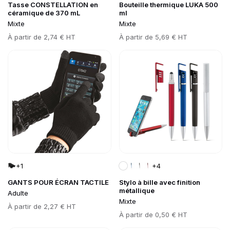
Tasse CONSTELLATION en
Bouteille thermique LUKA 500
céramique de 370 mL
ml
Mixte
Mixte
Prix
À partir de
2,74 € HT
Prix
À partir de
5,69 € HT
Go to product page
Go to product page
+1
+4
GANTS POUR ÉCRAN TACTILE
Stylo à bille avec finition
métallique
Adulte
Mixte
Prix
À partir de
2,27 € HT
Prix
À partir de
0,50 € HT