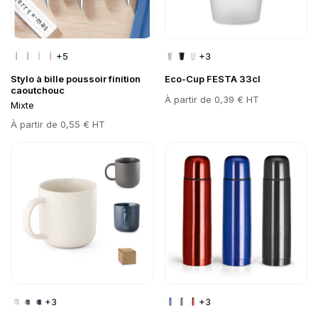
+5
+3
Stylo à bille poussoir finition
Eco-Cup FESTA 33cl
caoutchouc
Prix
À partir de
0,39 € HT
Mixte
Prix
À partir de
0,55 € HT
Go to product page
Go to product page
+3
+3