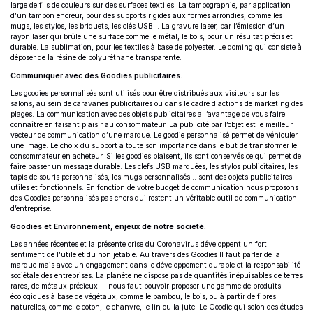
large de fils de couleurs sur des surfaces textiles. La tampographie, par application
d’un tampon encreur, pour des supports rigides aux formes arrondies, comme les
mugs, les stylos, les briquets, les clés USB… La gravure laser, par l’émission d’un
rayon laser qui brûle une surface comme le métal, le bois, pour un résultat précis et
durable. La sublimation, pour les textiles à base de polyester. Le doming qui consiste à
déposer de la résine de polyuréthane transparente.
Communiquer avec des Goodies publicitaires.
Les goodies personnalisés sont utilisés pour être distribués aux visiteurs sur les
salons, au sein de caravanes publicitaires ou dans le cadre d'actions de marketing des
plages. La communication avec des objets publicitaires a l’avantage de vous faire
connaître en faisant plaisir au consommateur. La publicité par l’objet est le meilleur
vecteur de communication d’une marque. Le goodie personnalisé permet de véhiculer
une image. Le choix du support a toute son importance dans le but de transformer le
consommateur en acheteur. Si les goodies plaisent, ils sont conservés ce qui permet de
faire passer un message durable. Les clefs USB marquées, les stylos publicitaires, les
tapis de souris personnalisés, les mugs personnalisés… sont des objets publicitaires
utiles et fonctionnels. En fonction de votre budget de communication nous proposons
des Goodies personnalisés pas chers qui restent un véritable outil de communication
d’entreprise.
Goodies et Environnement, enjeux de notre société.
Les années récentes et la présente crise du Coronavirus développent un fort
sentiment de l’utile et du non jetable. Au travers des Goodies Il faut parler de la
marque mais avec un engagement dans le développement durable et la responsabilité
sociétale des entreprises. La planète ne dispose pas de quantités inépuisables de terres
rares, de métaux précieux. Il nous faut pouvoir proposer une gamme de produits
écologiques à base de végétaux, comme le bambou, le bois, ou à partir de fibres
naturelles, comme le coton, le chanvre, le lin ou la jute. Le Goodie qui selon des études