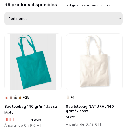
99 produits disponibles
Prix dégressifs selon vos quantités
Go to product page
Go to product page
Liste des produits d
+25
+1
Sac totebag 140 gr/m² Jassz
Sac totebag NATURAL 140
gr/m² Jassz
Mixte
Mixte
1 avis
Prix
À partir de
0,79 € HT
Prix
À partir de
0,79 € HT