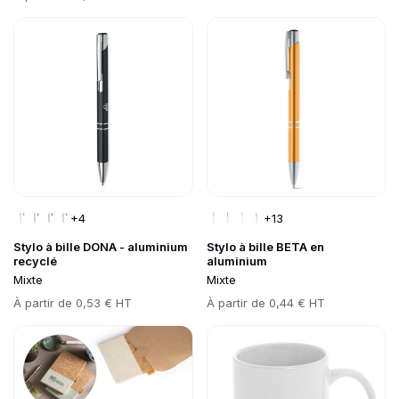
Go to product page
Go to product page
+4
+13
Stylo à bille DONA - aluminium
Stylo à bille BETA en
recyclé
aluminium
Mixte
Mixte
Prix
À partir de
0,53 € HT
Prix
À partir de
0,44 € HT
Go to product page
Go to product page