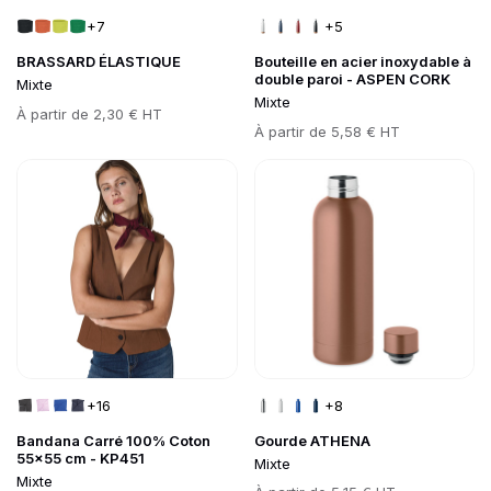
+7
+5
BRASSARD ÉLASTIQUE
Bouteille en acier inoxydable à
double paroi - ASPEN CORK
Mixte
Mixte
Prix
À partir de
2,30 € HT
Prix
À partir de
5,58 € HT
Go to product page
Go to product page
+16
+8
Bandana Carré 100% Coton
Gourde ATHENA
55x55 cm - KP451
Mixte
Mixte