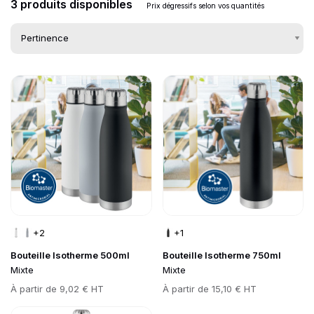
3 produits disponibles
Prix dégressifs selon vos quantités
Go to product page
Go to product page
Liste des produits 
+2
+1
Bouteille Isotherme 500ml
Bouteille Isotherme 750ml
Mixte
Mixte
Prix
À partir de
9,02 € HT
Prix
À partir de
15,10 € HT