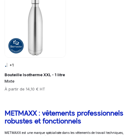
Go to product page
+1
Bouteille Isotherme XXL - 1 litre
Mixte
Prix
À partir de
14,10 € HT
Informations complémentaires
METMAXX : vêtements professionnels
robustes et fonctionnels
METMAXX est une marque spécialisée dans les vêtements de travail techniques,