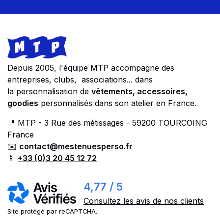
Footer
Store information
Depuis 2005, l'équipe MTP accompagne des
entreprises, clubs, associations... dans
la personnalisation de
vêtements, accessoires,
goodies
personnalisés dans son atelier en France.
📍 MTP - 3 Rue des métissages - 59200 TOURCOING
France
✉️
contact@mestenuesperso.fr
📱
+33 (0)3 20 45 12 72
4,77 / 5
Consultez les avis de nos clients
Site protégé par reCAPTCHA.