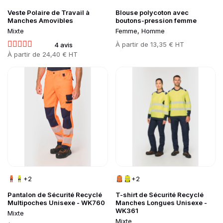
Veste Polaire de Travail à
Blouse polycoton avec
Manches Amovibles
boutons-pression femme
Mixte
Femme, Homme
Prix
À partir de
13,35 € HT
4 avis
Prix
À partir de
24,40 € HT
Go to product page
Go to product page
+2
+2
Pantalon de Sécurité Recyclé
T-shirt de Sécurité Recyclé
Multipoches Unisexe - WK760
Manches Longues Unisexe -
WK361
Mixte
Mixte