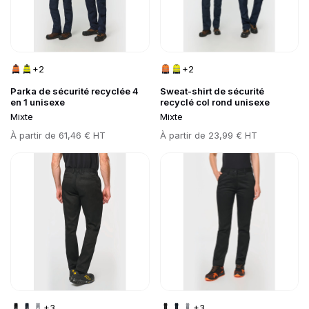
+2
+2
Parka de sécurité recyclée 4
Sweat-shirt de sécurité
en 1 unisexe
recyclé col rond unisexe
Mixte
Mixte
Prix
Prix
À partir de
61,46 € HT
À partir de
23,99 € HT
Go to product page
Go to product page
+3
+3