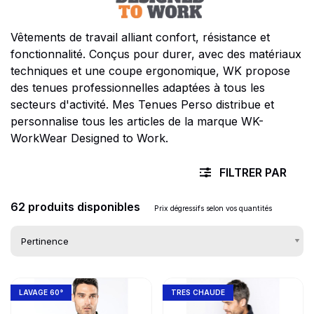
Vêtements de travail alliant confort, résistance et
fonctionnalité. Conçus pour durer, avec des matériaux
techniques et une coupe ergonomique, WK propose
des tenues professionnelles adaptées à tous les
secteurs d'activité. Mes Tenues Perso distribue et
personnalise tous les articles de la marque WK-
WorkWear Designed to Work.
FILTRER PAR
62 produits disponibles
Prix dégressifs selon vos quantités
Go to product page
Go to product page
Liste des produits 
LAVAGE 60°
TRES CHAUDE