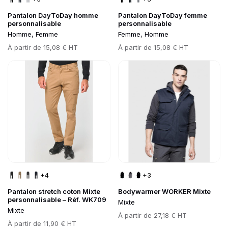
Pantalon DayToDay homme
Pantalon DayToDay femme
personnalisable
personnalisable
Homme, Femme
Femme, Homme
Prix
Prix
À partir de
15,08 € HT
À partir de
15,08 € HT
Go to product page
Go to product page
+4
+3
Pantalon stretch coton Mixte
Bodywarmer WORKER Mixte
personnalisable – Réf. WK709
Mixte
Mixte
Prix
À partir de
27,18 € HT
Prix
À partir de
11,90 € HT