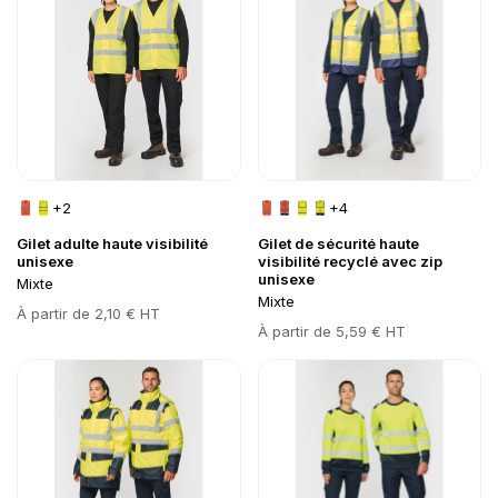
+2
+4
Gilet adulte haute visibilité
Gilet de sécurité haute
unisexe
visibilité recyclé avec zip
unisexe
Mixte
Mixte
Prix
À partir de
2,10 € HT
Prix
À partir de
5,59 € HT
Go to product page
Go to product page