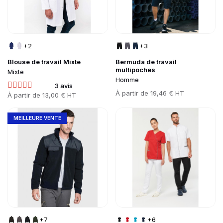
+2
+3
Blouse de travail Mixte
Bermuda de travail
multipoches
Mixte
Homme
3 avis
Prix
À partir de
19,46 € HT
Prix
À partir de
13,00 € HT
Go to product page
Go to product page
MEILLEURE VENTE
+7
+6