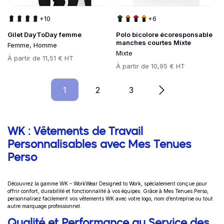
+10
+6
Gilet DayToDay femme
Polo bicolore écoresponsable
manches courtes Mixte
Femme, Homme
Mixte
Prix
À partir de
11,51 € HT
Prix
À partir de
10,95 € HT
1
2
3
Page
Page
Page
Informations complémentaires
WK : Vêtements de Travail
Personnalisables avec Mes Tenues
Perso
Découvrez la gamme WK – WorkWear Designed to Work, spécialement conçue pour
offrir confort, durabilité et fonctionnalité à vos équipes. Grâce à Mes Tenues Perso,
personnalisez facilement vos vêtements WK avec votre logo, nom d’entreprise ou tout
autre marquage professionnel.
Qualité et Performance au Service des