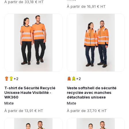
Prix
À partir de
33,18 € HT
Prix
À partir de
16,91 € HT
Go to product page
Go to product page
+2
+2
T-shirt de Sécurité Recyclé
Veste softshell de sécurité
Unisexe Haute Visibilité -
recyclée avec manches
WK360
détachables unisexe
Mixte
Mixte
Prix
Prix
À partir de
13,91 € HT
À partir de
37,70 € HT
Go to product page
Go to product page