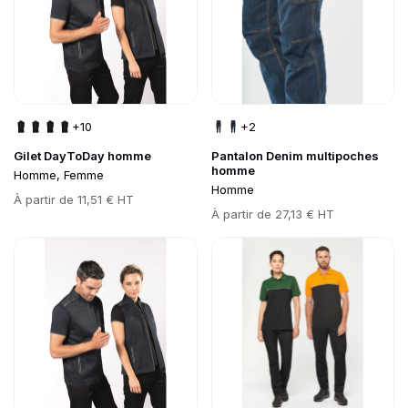
+10
+2
Gilet DayToDay homme
Pantalon Denim multipoches
homme
Homme, Femme
Homme
Prix
À partir de
11,51 € HT
Prix
À partir de
27,13 € HT
Go to product page
Go to product page