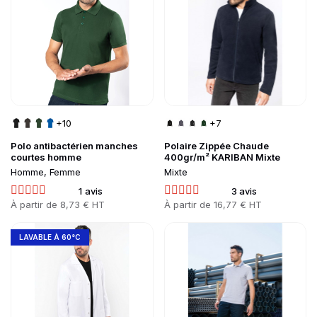
+10
+7
Polo antibactérien manches
Polaire Zippée Chaude
courtes homme
400gr/m² KARIBAN Mixte
Homme, Femme
Mixte
1 avis
3 avis
Prix
Prix
À partir de
8,73 € HT
À partir de
16,77 € HT
Go to product page
Go to product page
LAVABLE À 60°C