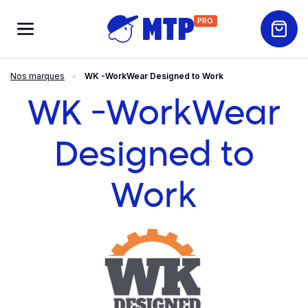
PRO
Nos marques
WK -WorkWear Designed to Work
WK -WorkWear
Designed to
Work