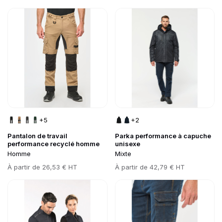
Go to product page
Go to product page
+5
+2
Pantalon de travail
Parka performance à capuche
performance recyclé homme
unisexe
Homme
Mixte
Prix
Prix
À partir de
26,53 € HT
À partir de
42,79 € HT
Go to product page
Go to product page