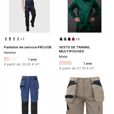
+7
+5
Pantalon de service PROJOB
VESTE DE TRAVAIL
MULTIPOCHES
Homme
Mixte
1 avis
1 avis
Prix
À partir de
20,00 € HT
Prix
À partir de
27,78 € HT
Go to product page
Go to product page