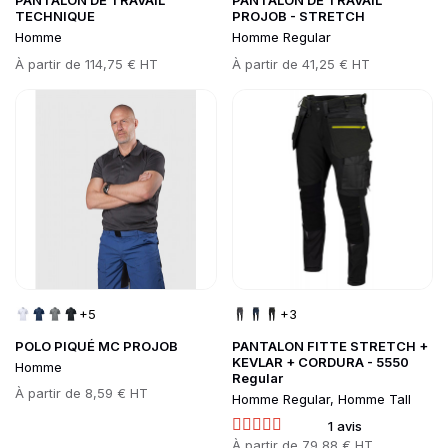
PANTALON DE TRAVAIL
PANTALON DE TRAVAIL
TECHNIQUE
PROJOB - STRETCH
Homme
Homme Regular
Prix
À partir de
114,75 € HT
Prix
À partir de
41,25 € HT
Go to product page
Go to product page
+5
+3
POLO PIQUÉ MC PROJOB
PANTALON FITTE STRETCH +
KEVLAR + CORDURA - 5550
Homme
Regular
Prix
À partir de
8,59 € HT
Homme Regular, Homme Tall
1 avis
Prix
À partir de
79,88 € HT