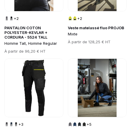
+2
+2
PANTALON COTON
Veste matelassé fluo PROJOB
POLYESTER-KEVLAR +
Mixte
CORDURA - 5524 TALL
Prix
À partir de
128,25 € HT
Homme Tall, Homme Regular
Prix
À partir de
96,20 € HT
Go to product page
Go to product page
+3
+5