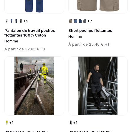
+5
+7
Pantalon de travail poches
Short poches flottantes
flottantes 100% Coton
Homme
Homme
Prix
À partir de
25,40 € HT
Prix
À partir de
32,85 € HT
Go to product page
Go to product page
+1
+1