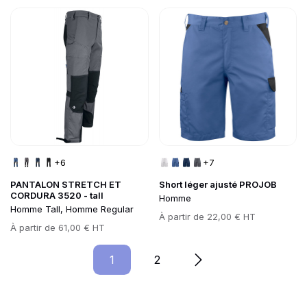
Go to product page
Go to product page
+6
+7
PANTALON STRETCH ET
Short léger ajusté PROJOB
CORDURA 3520 - tall
Homme
Homme Tall, Homme Regular
Prix
À partir de
22,00 € HT
Prix
À partir de
61,00 € HT
1
Page
2
Page