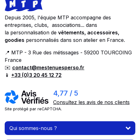
Footer
Store information
Depuis 2005, l'équipe MTP accompagne des
entreprises, clubs, associations... dans
la personnalisation de
vêtements, accessoires,
goodies
personnalisés dans son atelier en France.
📍 MTP - 3 Rue des métissages - 59200 TOURCOING
France
✉️
contact@mestenuesperso.fr
📱
+33 (0)3 20 45 12 72
4,77 / 5
Consultez les avis de nos clients
Site protégé par reCAPTCHA.
Qui sommes-nous ?