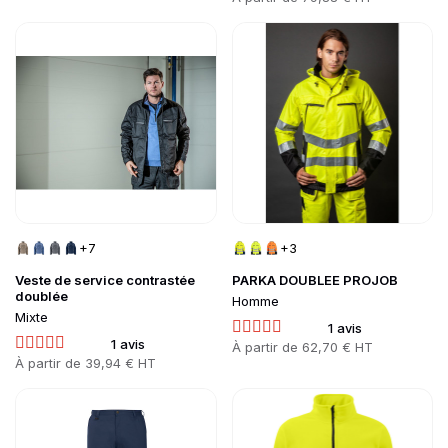
Go to product page
Go to product page
+7
+3
Veste de service contrastée
PARKA DOUBLEE PROJOB
doublée
Homme
Mixte
1 avis
1 avis
Prix
À partir de
62,70 € HT
Prix
À partir de
39,94 € HT
Go to product page
Go to product page