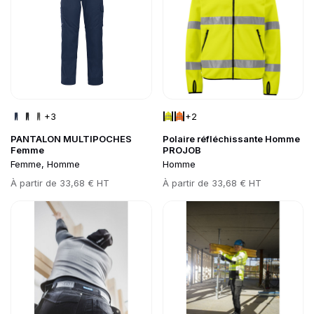
+3
+2
PANTALON MULTIPOCHES
Polaire réfléchissante Homme
Femme
PROJOB
Femme, Homme
Homme
Prix
À partir de
33,68 € HT
Prix
À partir de
33,68 € HT
Go to product page
Go to product page