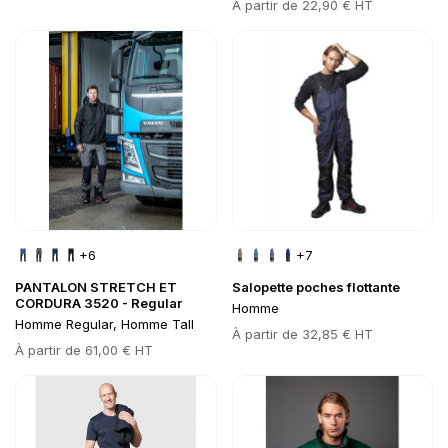
Prix
À partir de
22,90 € HT
Go to product page
Go to product page
+6
+7
PANTALON STRETCH ET
Salopette poches flottante
CORDURA 3520 - Regular
Homme
Homme Regular, Homme Tall
Prix
À partir de
32,85 € HT
Prix
À partir de
61,00 € HT
Go to product page
Go to product page