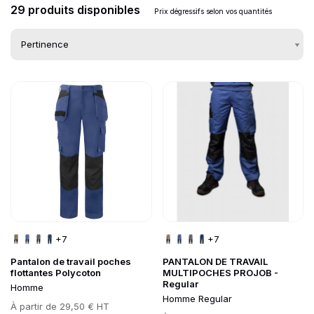
29 produits disponibles
Prix dégressifs selon vos quantités
Go to product page
Go to product page
Liste des produits d
+7
+7
Pantalon de travail poches
PANTALON DE TRAVAIL
flottantes Polycoton
MULTIPOCHES PROJOB -
Regular
Homme
Homme Regular
Prix
À partir de
29,50 € HT