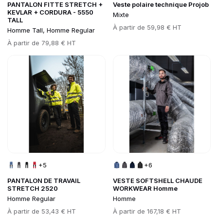
PANTALON FITTE STRETCH +
Veste polaire technique Projob
KEVLAR + CORDURA - 5550
Mixte
TALL
Prix
À partir de
59,98 € HT
Homme Tall, Homme Regular
Prix
À partir de
79,88 € HT
Go to product page
Go to product page
+5
+6
PANTALON DE TRAVAIL
VESTE SOFTSHELL CHAUDE
STRETCH 2520
WORKWEAR Homme
Homme Regular
Homme
Prix
À partir de
53,43 € HT
Prix
À partir de
167,18 € HT