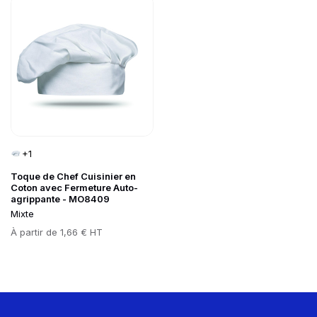
Go to product page
+1
Toque de Chef Cuisinier en
Coton avec Fermeture Auto-
agrippante - MO8409
Mixte
Prix
À partir de
1,66 € HT