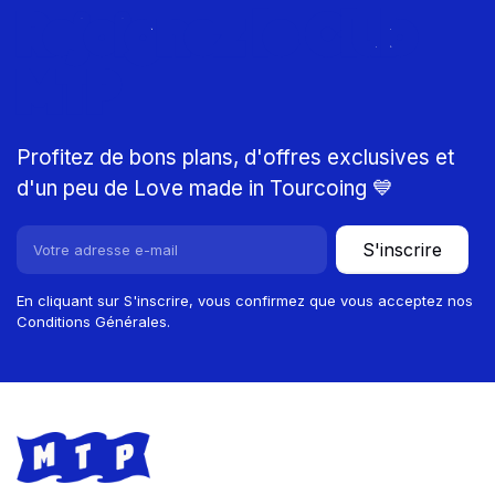
Rejoignez le Club
MTP
Profitez de bons plans, d'offres exclusives et
d'un peu de Love made in Tourcoing 💙
S'inscrire
En cliquant sur S'inscrire, vous confirmez que vous acceptez nos
Conditions Générales.
Footer
Store information