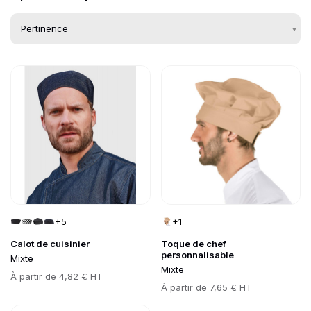
Go to product page
Go to product page
Liste des produits d
+5
+1
Calot de cuisinier
Toque de chef
personnalisable
Mixte
Mixte
Prix
À partir de
4,82 € HT
Prix
À partir de
7,65 € HT