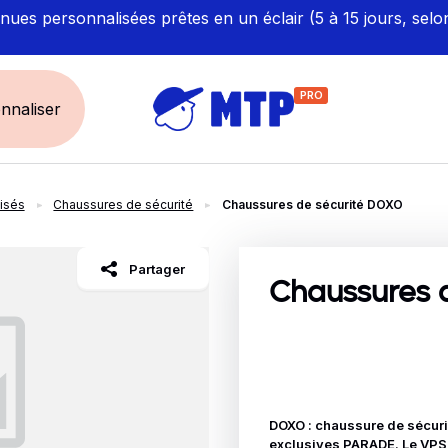
ues personnalisées prêtes en un éclair (5 à 15 jours, selo
PRO
nnaliser
isés
Chaussures de sécurité
Chaussures de sécurité DOXO
UNIVERS
ÉCORESPONS
Restauration - Hôtellerie
Labellisés et Certifié
Partager
Santé - Bien-être
Made in Europe
Chaussures 
Sécurité - haute visibilité
Fabriqué en France
Artisan / BTP / Industrie
Corporate
Sport
DOXO : chaussure de sécuri
exclusives PARADE. Le VPS