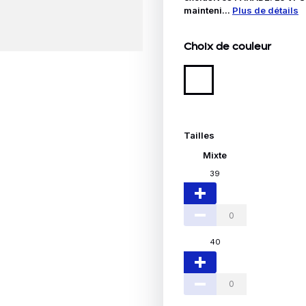
Idées Cadeaux
mainteni...
Plus de détails
le
Choix de couleur
Tailles
Mixte
39
40