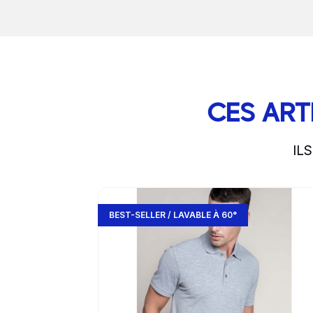
CES ART
IL
slide
1 to 3
of 5
Go to product page
BEST-SELLER / LAVABLE À 60°