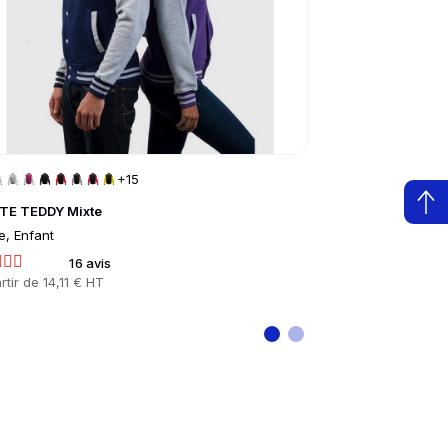
+15
+
TE TEDDY Mixte
POLO PIQUÉ BI
e, Enfant
Femme, Homme
16 avis
1 
rtir de
14,11 € HT
Prix
À partir de
10,48