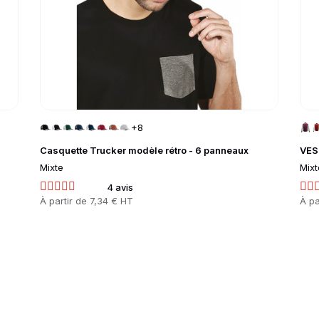
+8
Casquette Trucker modèle rétro - 6 panneaux
VES
Mixte
Mixt
4 avis
Prix
À partir de
7,34 € HT
Prix
À pa