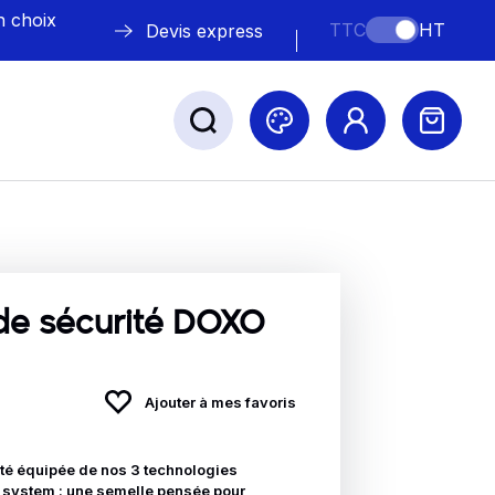
n choix
TTC
HT
Devis express
ABLE
s
de sécurité DOXO
Ajouter à mes favoris
Nos marques
té équipée de nos 3 technologies
 system : une semelle pensée pour