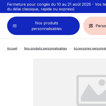
Fermeture pour congés du 10 au 21 août 2026 - Vos ten
du délai classique, rapide ou express)
Nos produits
Perso
personnalisables
Accueil
Nos produits personnalisables
Accessoires personnal
VÊTEMENTS
ACCESSOIRES
PERSONNALISABLES
PERSONNALISÉS
slide
1
of 1
Sweats personnalisables
Casquette
Marinière
Bonnet et Bandeau
Polo
Chapeau et Bob
T-shirt
Toque et Calot
Débardeur
Sac et pochette
Chemise
Linge bain