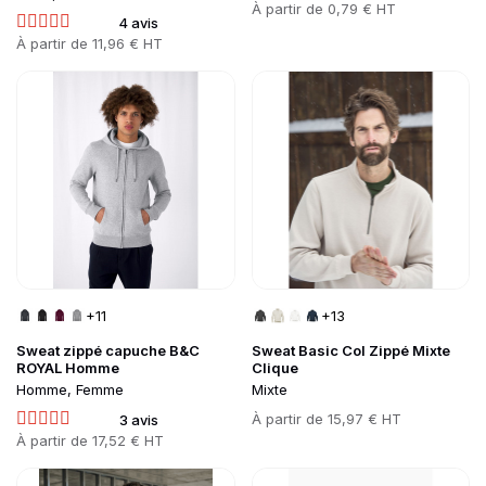
Prix
À partir de
0,79 € HT
4 avis
Prix
À partir de
11,96 € HT
Go to product page
Go to product page
+11
+13
Sweat zippé capuche B&C
Sweat Basic Col Zippé Mixte
ROYAL Homme
Clique
Homme, Femme
Mixte
Prix
À partir de
15,97 € HT
3 avis
Prix
À partir de
17,52 € HT
Go to product page
Go to product page