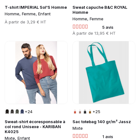
T-shirt IMPERIAL Sol'S Homme
Sweat capuche B&C ROYAL
Homme
Homme, Femme, Enfant
Homme, Femme
Prix
À partir de
3,29 € HT
5 avis
Prix
À partir de
13,95 € HT
Go to product page
Go to product page
+24
+25
Sweat-shirt écoresponsable à
Sac totebag 140 gr/m² Jassz
col rond Unisexe - KARIBAN
Mixte
K4025
1 avis
Mixte, Enfant