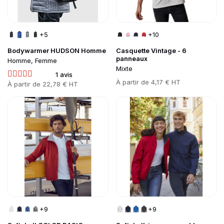
+5
+10
Bodywarmer HUDSON Homme
Casquette Vintage - 6
panneaux
Homme, Femme
Mixte
1 avis
Prix
À partir de
4,17 € HT
Prix
À partir de
22,78 € HT
Go to product page
Go to product page
+9
+9