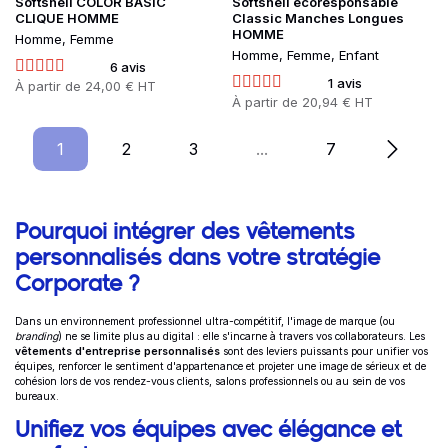
Softshell COLOR BASIC
Softshell écoresponsable
CLIQUE HOMME
Classic Manches Longues
HOMME
Homme, Femme
Homme, Femme, Enfant
6 avis
1 avis
Prix
À partir de
24,00 € HT
Prix
À partir de
20,94 € HT
1
Page
2
Page
3
Page
...
7
Page
Informations complémentaires
Pourquoi intégrer des vêtements
personnalisés dans votre stratégie
Corporate ?
Dans un environnement professionnel ultra-compétitif, l'image de marque (ou
branding
) ne se limite plus au digital : elle s'incarne à travers vos collaborateurs. Les
vêtements d'entreprise personnalisés
sont des leviers puissants pour unifier vos
équipes, renforcer le sentiment d'appartenance et projeter une image de sérieux et de
cohésion lors de vos rendez-vous clients, salons professionnels ou au sein de vos
bureaux.
Unifiez vos équipes avec élégance et