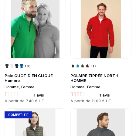
Go to product page
Go to product page
+16
+17
Polo QUOTIDIEN CLIQUE
POLAIRE ZIPPÉE NORTH
Homme
HOMME
Homme, Femme
Homme, Femme
1 avis
1 avis
Prix
À partir de
7,48 € HT
Prix
À partir de
11,09 € HT
Go to product page
Go to product page
COMPÉTITIF