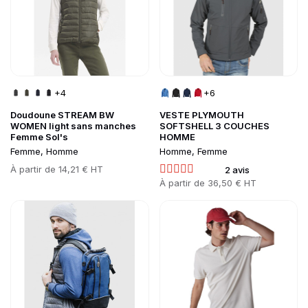
+4
+6
Doudoune STREAM BW
VESTE PLYMOUTH
WOMEN light sans manches
SOFTSHELL 3 COUCHES
Femme Sol's
HOMME
Femme, Homme
Homme, Femme
Prix
À partir de
14,21 € HT
2 avis
Prix
À partir de
36,50 € HT
Go to product page
Go to product page