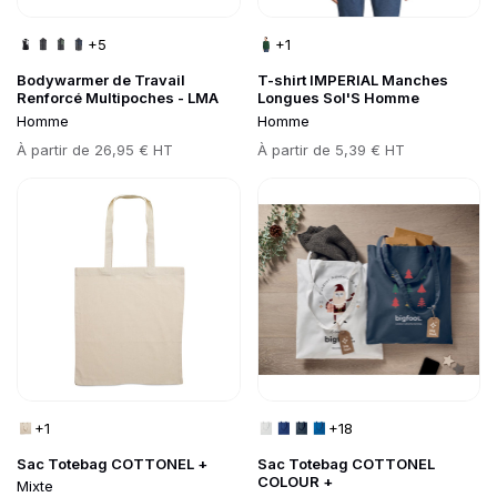
+5
+1
Bodywarmer de Travail
T-shirt IMPERIAL Manches
Renforcé Multipoches - LMA
Longues Sol'S Homme
Homme
Homme
Prix
À partir de
26,95 € HT
Prix
À partir de
5,39 € HT
Go to product page
Go to product page
+1
+18
Sac Totebag COTTONEL +
Sac Totebag COTTONEL
COLOUR +
Mixte