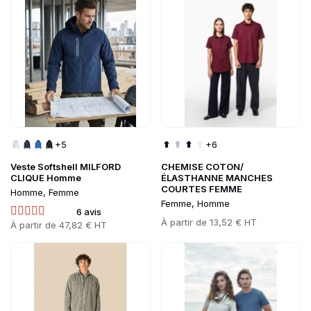
+5
+6
Veste Softshell MILFORD
CHEMISE COTON/
CLIQUE Homme
ÉLASTHANNE MANCHES
COURTES FEMME
Homme, Femme
Femme, Homme
6 avis
Prix
À partir de
13,52 € HT
Prix
À partir de
47,82 € HT
Go to product page
Go to product page