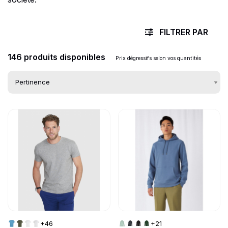
FILTRER PAR
146 produits disponibles
Prix dégressifs selon vos quantités
Go to product page
Go to product page
Liste des produits d
+46
+21