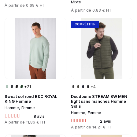
Mixte
Prix
À partir de
0,69 € HT
Prix
À partir de
0,83 € HT
Go to product page
Go to product page
COMPÉTITIF
+21
+4
Sweat col rond B&C ROYAL
Doudoune STREAM BW MEN
KING Homme
light sans manches Homme
Sol's
Homme, Femme
Homme, Femme
8 avis
2 avis
Prix
À partir de
11,86 € HT
Prix
À partir de
14,21 € HT