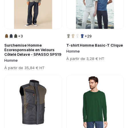
+3
+29
Surchemise Homme
T-shirt Homme Basic-T Clique
Écoresponsable en Velours
Homme
Côtelé Délavé - SPASSO SP519
Prix
À partir de
3,28 € HT
Homme
Prix
À partir de
35,84 € HT
Go to product page
Go to product page