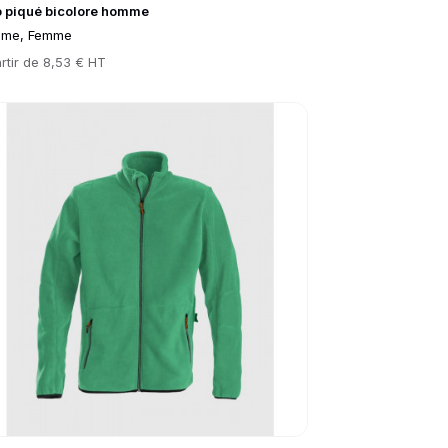
o piqué bicolore homme
me, Femme
rtir de
8,53 € HT
to product page