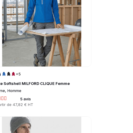
+5
te Softshell MILFORD CLIQUE Femme
me, Homme
5 avis
rtir de
47,82 € HT
to product page