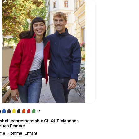
to product page
+9
tshell écoresponsable CLIQUE Manches
gues Femme
me, Homme, Enfant