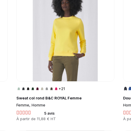
+21
Sweat col rond B&C ROYAL Femme
Dou
Femme, Homme
Hom
5 avis
Prix
À partir de
11,88 € HT
Prix
À pa