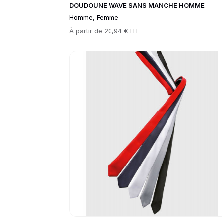
DOUDOUNE WAVE SANS MANCHE HOMME
Homme, Femme
Prix
À partir de
20,94 € HT
Go to product page