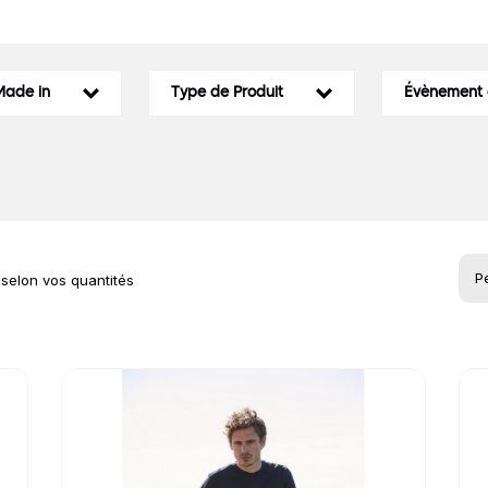
Idées Cadeaux
le
Made in
Type de Produit
Évènement d
 selon vos quantités
Go to product page
Go 
roduits de la cat