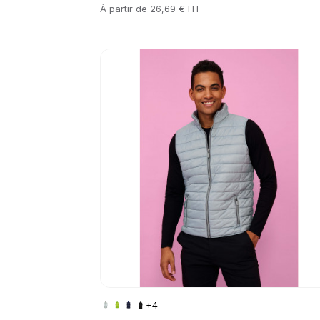
Prix
À partir de
26,69 € HT
Go to product page
+4