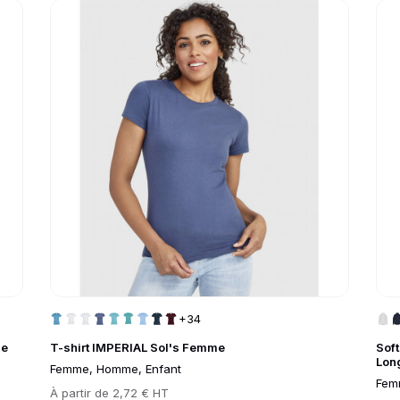
Go to product page
Go 
+34
me
T-shirt IMPERIAL Sol's Femme
Sof
Lon
Femme, Homme, Enfant
Fem
Prix
À partir de
2,72 € HT