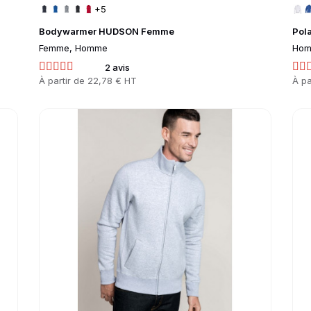
+5
Bodywarmer HUDSON Femme
Pol
Femme, Homme
Hom
2 avis
Prix
À partir de
22,78 € HT
Prix
À pa
Go to product page
Go 