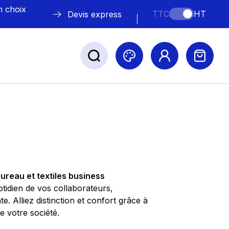
n choix
TTC
HT
Devis express
ABLE
s
ureau et textiles business
tidien de vos collaborateurs,
. Alliez distinction et confort grâce à
Nos marques
 votre société.