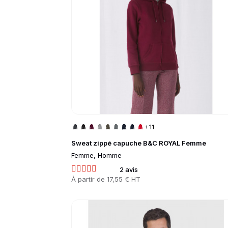
+11
Sweat zippé capuche B&C ROYAL Femme
Femme, Homme
2 avis
Prix
À partir de
17,55 € HT
Go to product page