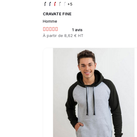
+5
CRAVATE FINE
Homme
1 avis
Prix
À partir de
8,62 € HT
Go to product page