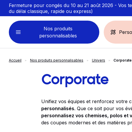
Fermeture pour congés du 10 au 21 août 2026 - Vos ten
du délai classique, rapide ou express)
Nos produits
Perso
personnalisables
Accueil
Nos produits personnalisables
Univers
Corporate
VÊTEMENTS
ACCESSOIRES
PERSONNALISABLES
PERSONNALISÉS
Corporate
Sweats personnalisables
Casquette
Marinière
Bonnet et Bandeau
Unifiez vos équipes et renforcez votre c
Polo
Chapeau et Bob
personnalisés
. Que ce soit pour vos év
T-shirt
Toque et Calot
personnalisez vos chemises, polos et 
Débardeur
Sac et pochette
des coupes modernes et des matières pre
Chemise
Linge bain