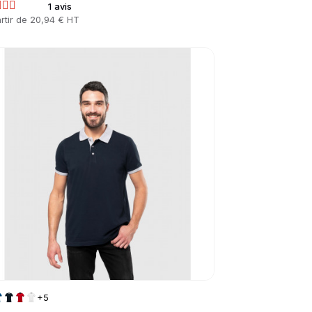
1 avis
rtir de
20,94 € HT
to product page
+5