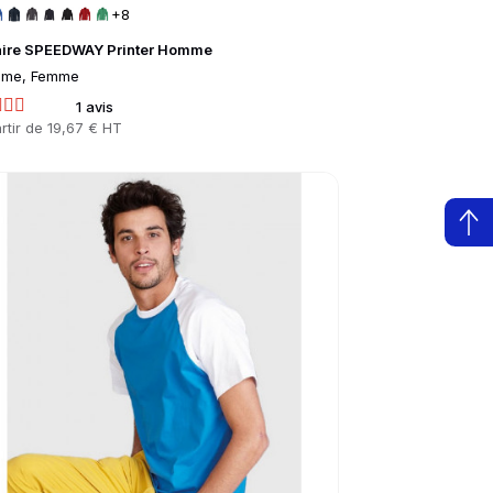
+8
aire SPEEDWAY Printer Homme
me, Femme
1 avis
rtir de
19,67 € HT
to product page