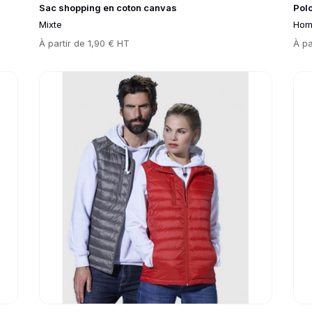
Sac shopping en coton canvas
Pol
Mixte
Hom
Prix
À partir de
1,90 € HT
Prix
À pa
Go to product page
Go 