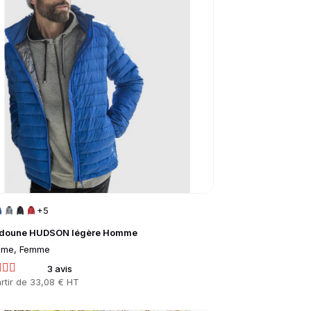
+5
doune HUDSON légère Homme
me, Femme
3 avis
rtir de
33,08 € HT