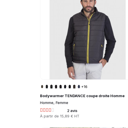
+16
Bodywarmer TENDANCE coupe droite Homme
Homme, Femme
2 avis
Prix
À partir de
15,89 € HT