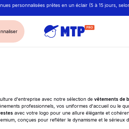
ues personnalisées prêtes en un éclair (5 à 15 jours, selo
PRO
nnaliser
UNIVERS
ÉCORESPONS
Restauration - Hôtellerie
Labellisés et Certifié
Santé - Bien-être
Made in Europe
Sécurité - haute visibilité
Fabriqué en France
ulture d'entreprise avec notre sélection de
vêtements de b
Artisan / BTP / Industrie
énements professionnels, vos uniformes d'accueil ou le quo
Corporate
vestes
avec votre logo pour une allure élégante et cohérente
mium, conçues pour refléter le dynamisme et le sérieux de
Sport