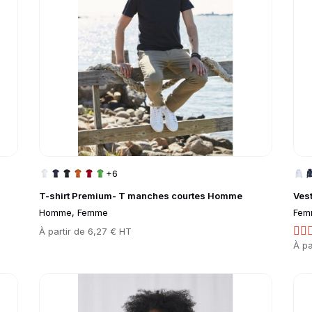
+6
T-shirt Premium- T manches courtes Homme
Ves
Homme, Femme
Fem
Prix
À partir de
6,27 € HT
Prix
À pa
Go to product page
Go 