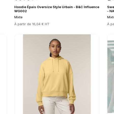
Hoodie Épais Oversize Style Urbain - B&C Influence
Swe
WG002
- N
Mixte
Mixt
Prix
À partir de
16,04 € HT
Prix
À pa
Go to product page
Go 