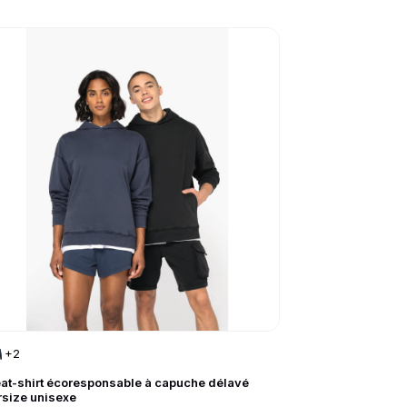
to product page
+2
at-shirt écoresponsable à capuche délavé
rsize unisexe