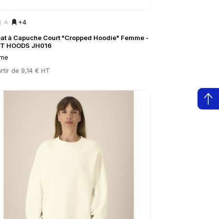
+4
at à Capuche Court "Cropped Hoodie" Femme -
T HOODS JH016
me
rtir de
9,14 € HT
to product page