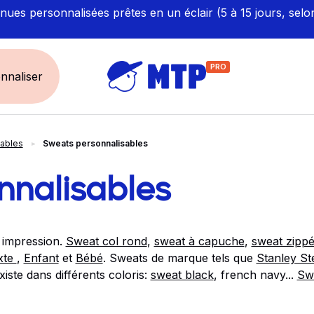
ues personnalisées prêtes en un éclair (5 à 15 jours, selo
PRO
nnaliser
sables
Sweats personnalisables
UNIVERS
ÉCORESPONS
Restauration - Hôtellerie
Labellisés et Certifié
nnalisables
Santé - Bien-être
Made in Europe
Sécurité - haute visibilité
Fabriqué en France
 impression.
Sweat col rond
,
sweat à capuche
,
sweat zipp
Artisan / BTP / Industrie
xte
,
Enfant
et
Bébé
. Sweats de marque tels que
Stanley Ste
Corporate
xiste dans différents coloris:
sweat black
, french navy...
Swe
Sport