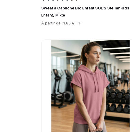
Sweat à Capuche Bio Enfant SOL'S Stellar Kids
Enfant, Mixte
Prix
À partir de
11,85 € HT
Go to product page