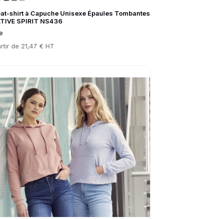
at-shirt à Capuche Unisexe Épaules Tombantes
ATIVE SPIRIT NS436
e
rtir de
21,47 € HT
to product page