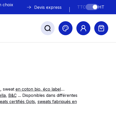
n choix
TTC
HT
Devis express
ABLE
s
é
, sweat
en coton bio, éco label
…
lla
,
B&C
... Disponibles dans différentes
ats certifiés Gots
,
sweats fabriqués en
Nos marques