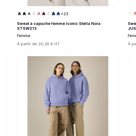
+23
Sweat à capuche femme Iconic Stella Nora
Swe
STSW213
JUS
Femme
Fem
Prix
À partir de
20,28 € HT
Prix
À pa
Go to product page
Go 