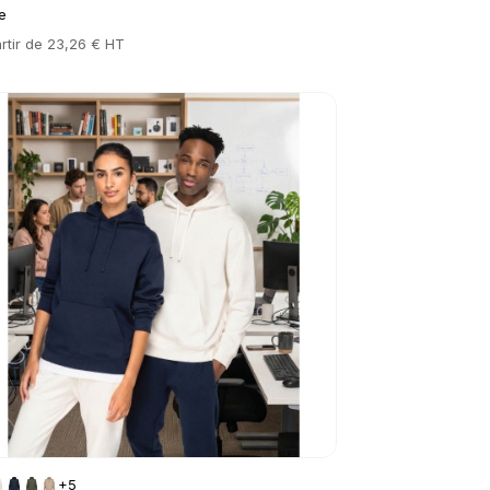
e
rtir de
23,26 € HT
to product page
+5