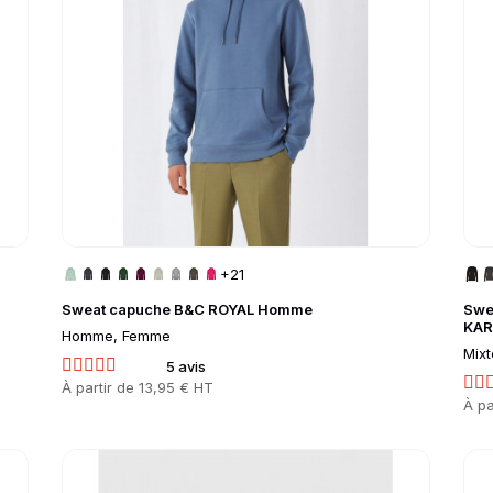
+21
|
Sweat capuche B&C ROYAL Homme
Swe
KAR
Homme, Femme
Mixt
5 avis
Prix
À partir de
13,95 € HT
Prix
À pa
Go to product page
Go 