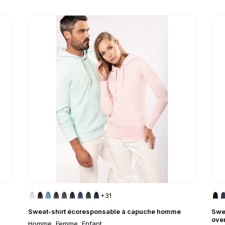
Go to product page
Go 
+31
Sweat-shirt écoresponsable à capuche homme
Swe
ove
Homme, Femme, Enfant