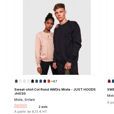
+67
Sweat-shirt Col Rond AWDis Mixte - JUST HOODS
SWE
JH030
Mixt
Mixte, Enfant
Prix
À pa
2 avis
Prix
À partir de
8,13 € HT