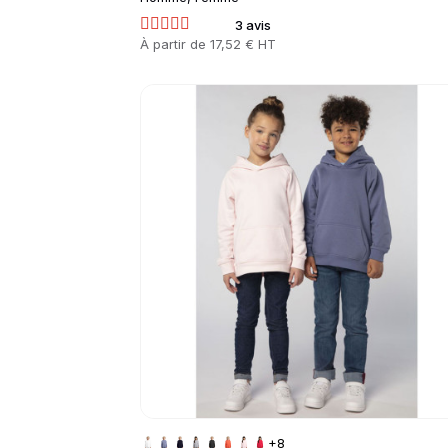
3 avis
Prix
À partir de
17,52 € HT
Go to product page
+8