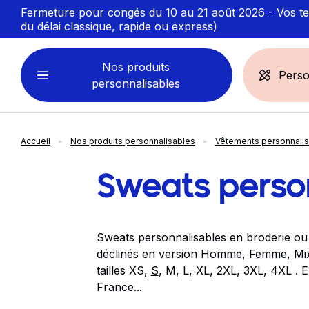
Fermeture pour congés du 10 au 21 août 2026 - Vos ten
du délai classique, rapide ou express)
Nos produits
Perso
personnalisables
Accueil
Nos produits personnalisables
Vêtements personnali
VÊTEMENTS
ACCESSOIRES
PERSONNALISABLES
PERSONNALISÉS
Sweats perso
Sweats personnalisables
Casquette
Marinière
Bonnet et Bandeau
Sweats personnalisables en broderie ou
Polo
Chapeau et Bob
déclinés en version
Homme
,
Femme
,
Mi
T-shirt
Toque et Calot
tailles XS,
S
, M, L, XL, 2XL, 3XL, 4XL . E
Débardeur
Sac et pochette
France
...
Chemise
Linge bain