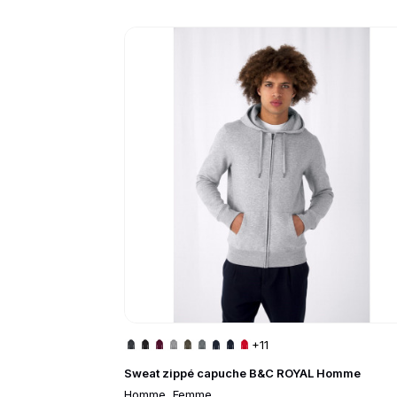
Go to product page
+11
Sweat zippé capuche B&C ROYAL Homme
Homme, Femme