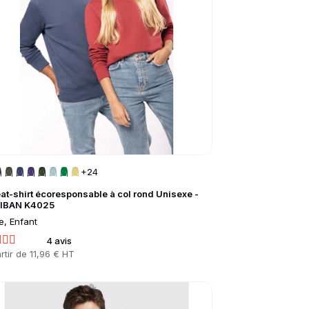
+24
at-shirt écoresponsable à col rond Unisexe -
IBAN K4025
e, Enfant
4 avis
rtir de
11,96 € HT
to product page