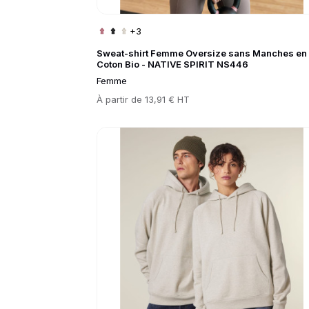
+3
Sweat-shirt Femme Oversize sans Manches en
Coton Bio - NATIVE SPIRIT NS446
Femme
Prix
À partir de
13,91 € HT
Go to product page