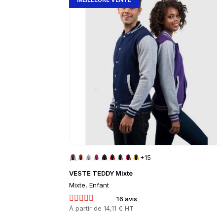
+15
VESTE TEDDY Mixte
Mixte, Enfant
16 avis
Prix
À partir de
14,11 € HT