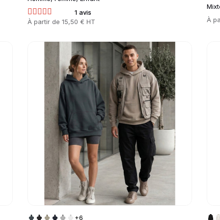
Mixt
1 avis
Prix
À pa
Prix
À partir de
15,50 € HT
Go to product page
Go 
+6