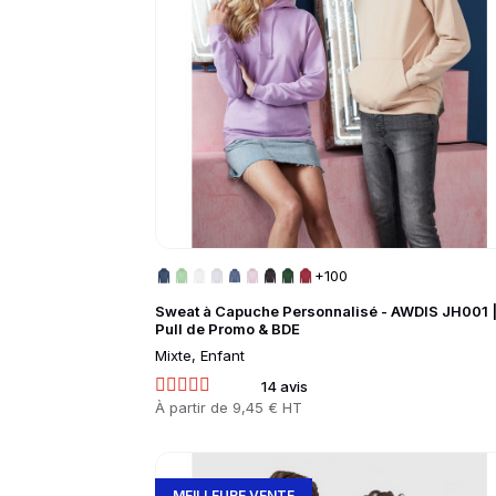
+100
Sweat à Capuche Personnalisé - AWDIS JH001 
Pull de Promo & BDE
Mixte, Enfant
14 avis
Prix
À partir de
9,45 € HT
Go to product page
MEILLEURE VENTE