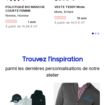
POLO PIQUÉ BIO MANCHE
VESTE TEDDY Mixte
COURTE FEMME
Mixte, Enfant
Femme, Homme
H
16 avis
1 avis
Prix
À partir de
14,11 € HT
Prix
À partir de
10,48 € HT
P
À
Trouvez l’inspiration
parmi les dernières personnalisations de notre
atelier
slide
Read more
1 to 2
of 8
Read more
R
Comment accueillir un n
Protexy inte