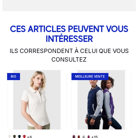
CES ARTICLES PEUVENT VOUS
INTÉRESSER
ILS CORRESPONDENT À CELUI QUE VOUS
CONSULTEZ
slide
1 to 2
of 5
Go to product page
Go to product page
BIO
MEILLEURE VENTE
+6
+15