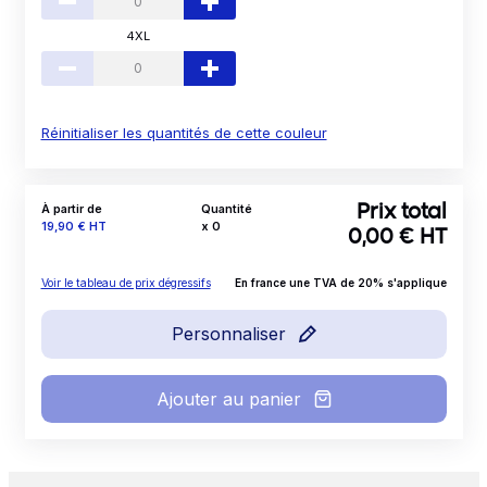
4XL
Réinitialiser les quantités de cette couleur
À partir de
Quantité
Prix total
Prix
19,90 €
HT
x
0
0,00
€ HT
Voir le tableau de prix dégressifs
En france une TVA de 20% s'applique
Personnaliser
Ajouter au panier