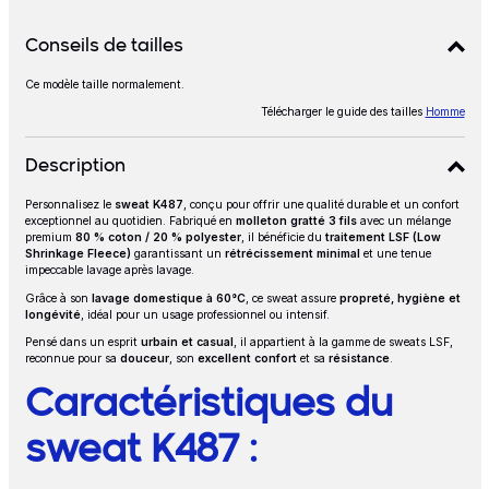
Détails produits
Conseils de tailles
Ce modèle taille normalement.
Conseils de tailles
Télécharger le guide des tailles
Homme
Description
Personnalisez le
sweat K487
, conçu pour offrir une qualité durable et un confort
Description
exceptionnel au quotidien. Fabriqué en
molleton gratté 3 fils
avec un mélange
premium
80 % coton / 20 % polyester
, il bénéficie du
traitement LSF (Low
Shrinkage Fleece)
garantissant un
rétrécissement minimal
et une tenue
impeccable lavage après lavage.
Grâce à son
lavage domestique à 60°C
, ce sweat assure
propreté, hygiène et
longévité
, idéal pour un usage professionnel ou intensif.
Pensé dans un esprit
urbain et casual
, il appartient à la gamme de sweats LSF,
reconnue pour sa
douceur
, son
excellent confort
et sa
résistance
.
Caractéristiques du
sweat K487 :