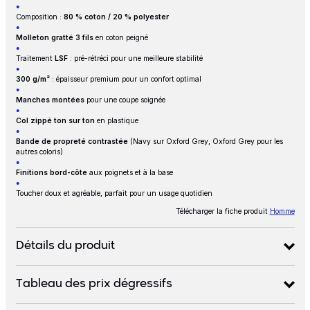
Composition :
80 % coton / 20 % polyester
Molleton gratté 3 fils
en coton peigné
Traitement
LSF
: pré-rétréci pour une meilleure stabilité
300 g/m²
: épaisseur premium pour un confort optimal
Manches montées
pour une coupe soignée
Col zippé ton sur ton
en plastique
Bande de propreté contrastée
(Navy sur Oxford Grey, Oxford Grey pour les
autres coloris)
Finitions bord-côte
aux poignets et à la base
Toucher doux et agréable, parfait pour un usage quotidien
Télécharger la fiche produit
Homme
Détails du produit
Tableau des prix dégressifs