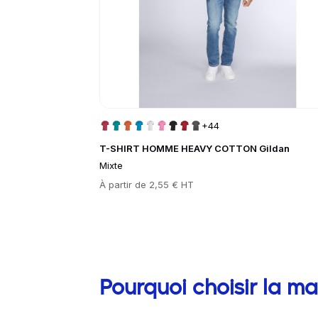
+44
T-SHIRT HOMME HEAVY COTTON Gildan
Mixte
Prix
À partir de
2,55 € HT
Informations complém
Pourquoi choisir la m