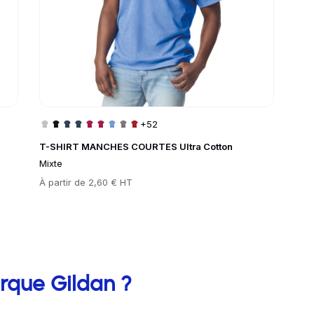
+52
T-SHIRT MANCHES COURTES Ultra Cotton
Mixte
Prix
À partir de
2,60 € HT
entaires
arque Gildan ?