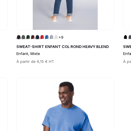
+9
SWEAT-SHIRT ENFANT COL ROND HEAVY BLEND
SWE
Enfant, Mixte
Enfa
Prix
À partir de
6,15 € HT
Prix
À pa
Go to product page