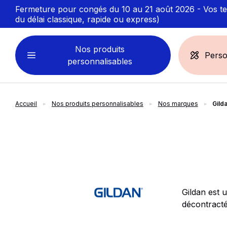
Fermeture pour congés du 10 au 21 août 2026 - Vos ten
du délai classique, rapide ou express)
Nos produits
Perso
personnalisables
Accueil
Nos produits personnalisables
Nos marques
Gild
VÊTEMENTS
ACCESSOIRES
PERSONNALISABLES
PERSONNALISÉS
Sweats personnalisables
Casquette
Marinière
Bonnet et Bandeau
Polo
Chapeau et Bob
T-shirt
Toque et Calot
Gildan est 
décontracté
Débardeur
Sac et pochette
Chemise
Linge bain