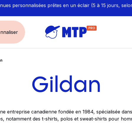
ues personnalisées prêtes en un éclair (5 à 15 jours, selo
PRO
nnaliser
an
UNIVERS
ÉCORESPONS
Restauration - Hôtellerie
Labellisés et Certifié
Gildan
Santé - Bien-être
Made in Europe
Sécurité - haute visibilité
Fabriqué en France
Artisan / BTP / Industrie
une entreprise canadienne fondée en 1984, spécialisée dans 
Corporate
s, notamment des t-shirts, polos et sweat-shirts pour hom
Sport