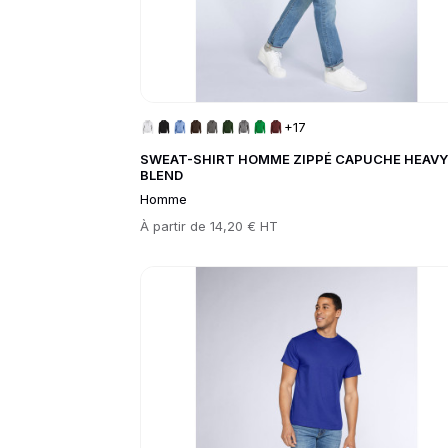
+17
SWEAT-SHIRT HOMME ZIPPÉ CAPUCHE HEAVY
BLEND
Homme
Prix
À partir de
14,20 € HT
Go to product page