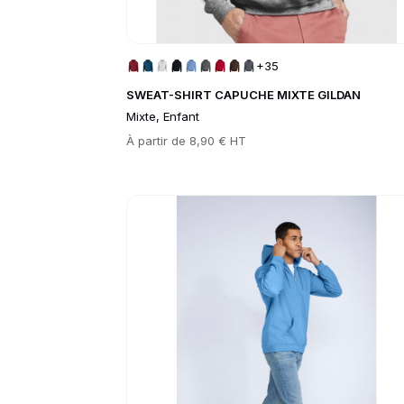
+35
SWEAT-SHIRT CAPUCHE MIXTE GILDAN
Mixte, Enfant
Prix
À partir de
8,90 € HT
Go to product page