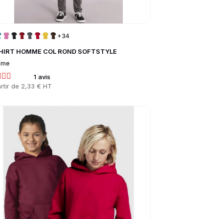
+34
HIRT HOMME COL ROND SOFTSTYLE
mme
1 avis
rtir de
2,33 € HT
to product page