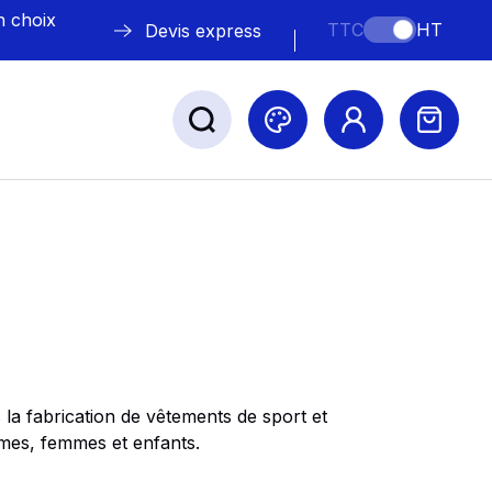
n choix
TTC
HT
Devis express
ABLE
s
la fabrication de vêtements de sport et
Nos marques
mes, femmes et enfants.
​