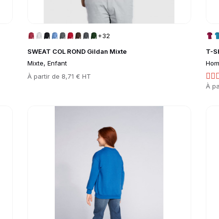
+32
SWEAT COL ROND Gildan Mixte
T-S
Mixte, Enfant
Ho
Prix
À partir de
8,71 € HT
Prix
À pa
Go to product page
Go 