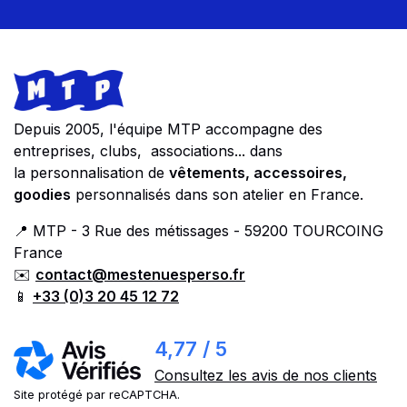
Footer
Store information
Depuis 2005, l'équipe MTP accompagne des
entreprises, clubs, associations... dans
la personnalisation de
vêtements, accessoires,
goodies
personnalisés dans son atelier en France.
📍 MTP - 3 Rue des métissages - 59200 TOURCOING
France
✉️
contact@mestenuesperso.fr
📱
+33 (0)3 20 45 12 72
4,77 / 5
Consultez les avis de nos clients
Site protégé par reCAPTCHA.