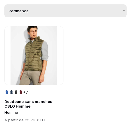
Go to product page
Liste des produits de
+7
Doudoune sans manches
OSLO Homme
Homme
Prix
À partir de
25,73 € HT