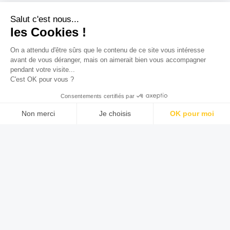
Salut c'est nous...
les Cookies !
On a attendu d'être sûrs que le contenu de ce site vous intéresse
avant de vous déranger, mais on aimerait bien vous accompagner
pendant votre visite...
C'est OK pour vous ?
Consentements certifiés par
Non merci
Je choisis
OK pour moi
Axeptio consent
Plateforme de Gestion du Consentement : Personnalisez vos O
Notre plateforme vous permet d'adapter et de gérer vos paramètr