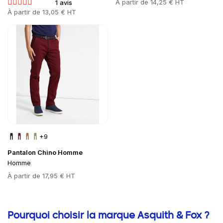
Prix
À partir de
14,25 € HT
1 avis
Prix
À partir de
13,05 € HT
Go to product page
+9
Pantalon Chino Homme
Homme
Prix
À partir de
17,95 € HT
Informations complémentaires
Pourquoi choisir la marque Asquith & Fox ?