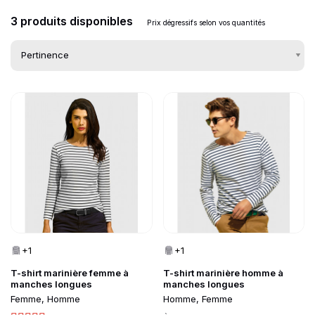
3 produits disponibles
Prix dégressifs selon vos quantités
Go to product page
Go to product page
Liste des produits d
+1
+1
T-shirt marinière femme à
T-shirt marinière homme à
manches longues
manches longues
Femme, Homme
Homme, Femme