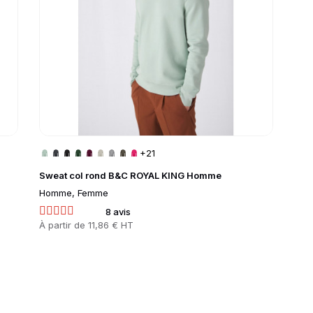
+21
Sweat col rond B&C ROYAL KING Homme
Homme, Femme
8 avis
Prix
À partir de
11,86 € HT