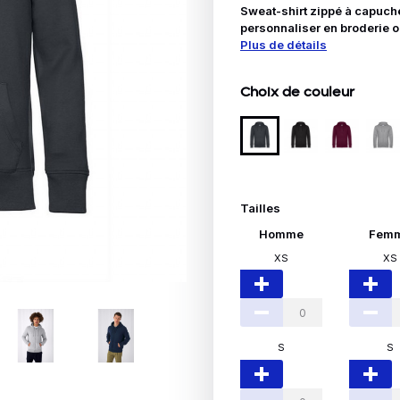
Idées Cadeaux
Sweat-shirt zippé à capuc
personnaliser en broderie ou
Plus de détails
le
Choix de couleur
Tailles
Homme
Fem
XS
XS
S
S