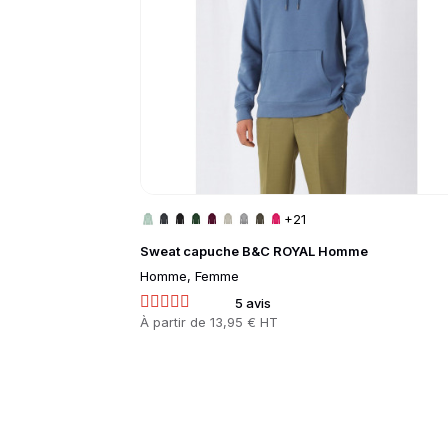
+21
Sweat capuche B&C ROYAL Homme
Homme, Femme
5 avis
Prix
À partir de
13,95 € HT