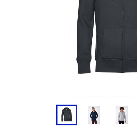
Doudoune
Cravate
Veste
Blouse, Tunique et Chasub
Polaire
Tablier
Pull
Chaussures de sécurité
Survêtement
Parapluie
Combinaison / Salopette
Echarpe et Tour de Cou
Gilet
Ceinture
Short
Goodies
Pantalon
Chaussette
Jogging