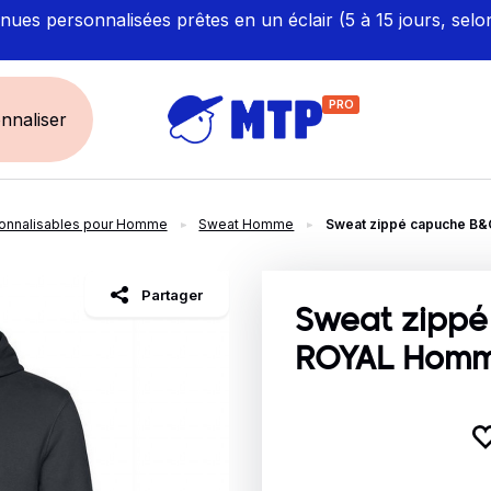
ues personnalisées prêtes en un éclair (5 à 15 jours, selo
PRO
nnaliser
onnalisables pour Homme
Sweat Homme
Sweat zippé capuche 
UNIVERS
ÉCORESPONS
Restauration - Hôtellerie
Labellisés et Certifié
Partager
Santé - Bien-être
Made in Europe
Sweat zippé
Sécurité - haute visibilité
Fabriqué en France
ROYAL Hom
Artisan / BTP / Industrie
Corporate
Sport