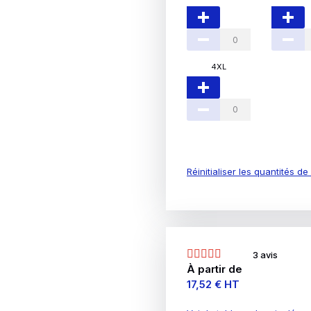
4XL
Réinitialiser les quantités d
3 avis
À partir de
Prix
17,52 €
HT