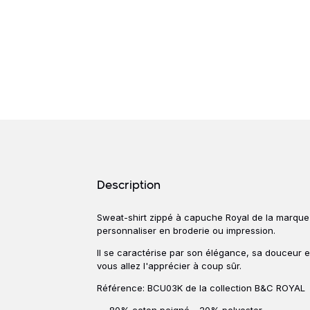
Détails produits
Description
Sweat-shirt zippé à capuche Royal de la marq
Description
personnaliser en broderie ou impression.
Il se caractérise par son élégance, sa douceur e
vous allez l'apprécier à coup sûr.
Référence: BCU03K de la collection B&C ROYAL
80% coton peigné - 20% polyester