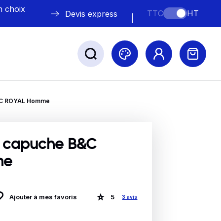
n choix
TTC
HT
Devis express
B&C ROYAL Homme
ABLE
s
 capuche B&C
me
Nos marques
Ajouter à mes favoris
5
3 avis