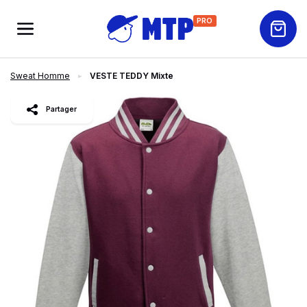
PRO
Sweat Homme
VESTE TEDDY Mixte
slide
1
of 3
MEILLEURE VENTE
Partager