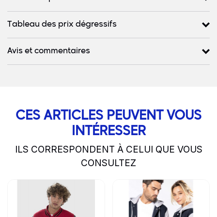
Tableau des prix dégressifs
Avis et commentaires
CES ARTICLES PEUVENT VOUS
INTÉRESSER
ILS CORRESPONDENT À CELUI QUE VOUS
CONSULTEZ
slide
1 to 2
of 3
Go to product page
Go to product page