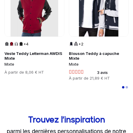
+4
+2
Veste Teddy Letterman AWDIS
Blouson Teddy à capuche
Mixte
Mixte
Mixte
Mixte
Prix
À partir de
8,06 € HT
3 avis
Prix
À partir de
21,89 € HT
Trouvez l’inspiration
parmi les dernières personnalisations de notre