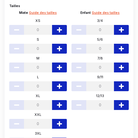
Tailles
Mixte
Guide des tailles
Enfant
Guide des tailles
XS
3/4
S
5/6
M
7/8
L
9/11
XL
12/13
XXL
3XL