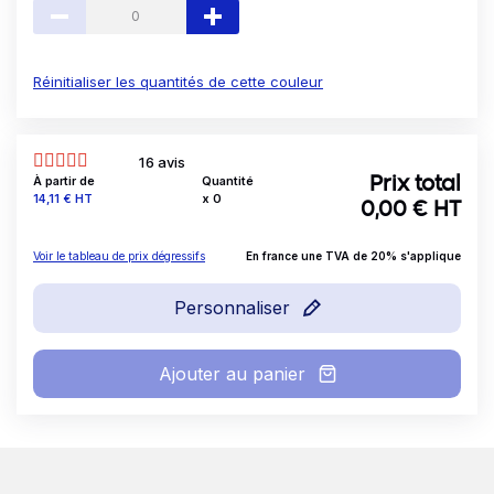
Réinitialiser les quantités de cette couleur
16 avis
À partir de
Quantité
Prix total
Prix
14,11 €
HT
x
0
0,00
€ HT
Voir le tableau de prix dégressifs
En france une TVA de 20% s'applique
Personnaliser
Ajouter au panier