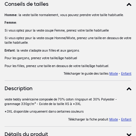
Détails produits
Conseils de tailles
Homme:
la veste taille normalement,
vous pouvez prendre votre taille habituelle.
Conseils de tailles
Femme:
Si vous optez pour la veste coupe Femme, prenez votre taille habituelle
Si vous optez pour la veste coupe Homme/Mixte, prenez une taille en dessous de votre
taille habituelle.
Enfant:
la veste s'adapte aux filles et aux garçons.
Pour les garçons, prenez votre taille/âge habituel
Pour les filles, prenez une taille en dessous de votre taille/âge habituel.
Télécharger le guide des tailles
Mixte
-
Enfant
Description
veste teddy américaine composée de 70% coton ringspun et 30% Polyester -
Description
grammage
330gr/m² - Existe de la taille XS à *3XL
*3XL disponible uniquement dans certaines couleurs
Télécharger la fiche produit
Mixte
-
Enfant
Détails du produit