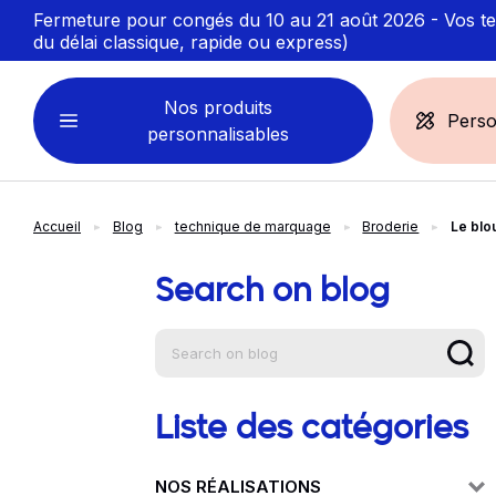
Fermeture pour congés du 10 au 21 août 2026 - Vos ten
du délai classique, rapide ou express)
Nos produits
Perso
personnalisables
Accueil
Blog
technique de marquage
Broderie
Le blo
VÊTEMENTS
ACCESSOIRES
PERSONNALISABLES
PERSONNALISÉS
Search on blog
Aide à la na
Sweats personnalisables
Casquette
Marinière
Bonnet et Bandeau
Polo
Chapeau et Bob
T-shirt
Toque et Calot
Liste des catégories
Débardeur
Sac et pochette
NOS RÉALISATIONS
Chemise
Linge bain