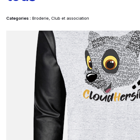
Idées Cadeaux
Categories :
Broderie
,
Club et association
le