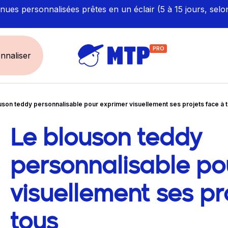
ues personnalisées prêtes en un éclair (5 à 15 jours, selo
PRO
nnaliser
uson teddy personnalisable pour exprimer visuellement ses projets face à 
UNIVERS
ÉCORESPONS
Restauration - Hôtellerie
Labellisés et Certifié
Le blouson teddy
vigation dans le 
Santé - Bien-être
Made in Europe
Sécurité - haute visibilité
Fabriqué en France
personnalisable po
Artisan / BTP / Industrie
visuellement ses pr
Corporate
Sport
tous