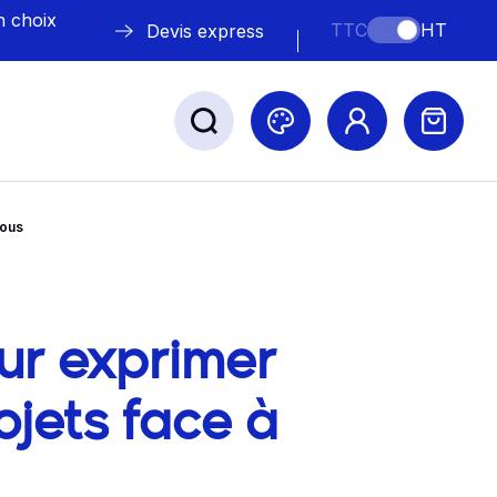
n choix
TTC
HT
Devis express
tous
ABLE
s
blog
ur exprimer
ojets face à
Nos marques