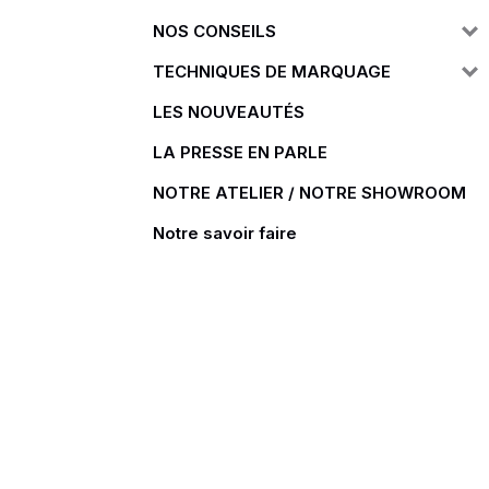
NOS CONSEILS
Doudoune
Cravate
TECHNIQUES DE MARQUAGE
Veste
Blouse, Tunique et Chasub
Polaire
Tablier
LES NOUVEAUTÉS
Pull
Chaussures de sécurité
LA PRESSE EN PARLE
Survêtement
Parapluie
NOTRE ATELIER / NOTRE SHOWROOM
Combinaison / Salopette
Echarpe et Tour de Cou
Notre savoir faire
Gilet
Ceinture
Short
Goodies
Pantalon
Chaussette
Jogging