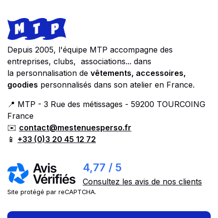
Footer
Store information
Depuis 2005, l'équipe MTP accompagne des
entreprises, clubs, associations... dans
la personnalisation de
vêtements, accessoires,
goodies
personnalisés dans son atelier en France.
📍 MTP - 3 Rue des métissages - 59200 TOURCOING
France
✉️
contact@mestenuesperso.fr
📱
+33 (0)3 20 45 12 72
4,77 / 5
Consultez les avis de nos clients
Site protégé par reCAPTCHA.