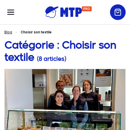
PRO
Blog
Choisir son textile
Catégorie :
Choisir son
textile
(8 articles)