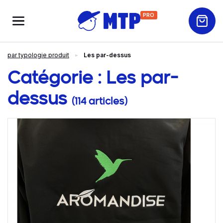
PRO
par typologie produit
Les par-dessus
Catégorie :
Les par-
dessus
(114 articles)