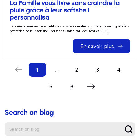
La Famille vous livre sans craindre la
pluie grâce à leur softshell
personnalisa
La Famille livre ses bons petits plats sans craindre la pluie ou le vent grâce à la
protection de leur softshell personnalisable par Mes Tenues P [...]
En savoir plus
1
...
2
3
4
5
6
Search on blog
Aide à la navigation