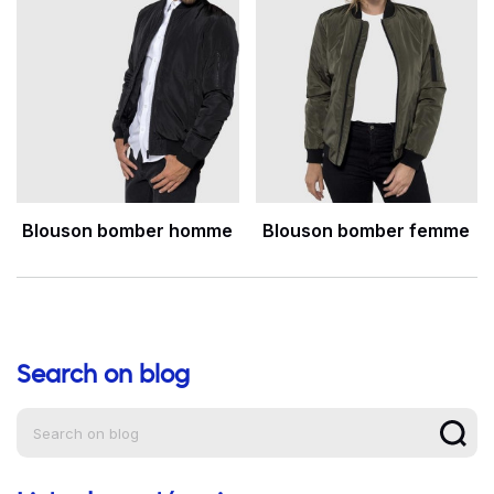
Blouson bomber homme
Blouson bomber femme
Search on blog
Aide à la navigation