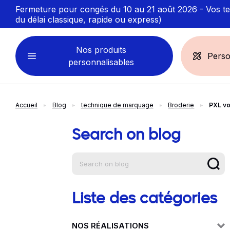
Fermeture pour congés du 10 au 21 août 2026 - Vos ten
du délai classique, rapide ou express)
Nos produits
Perso
personnalisables
Accueil
Blog
technique de marquage
Broderie
PXL vo
VÊTEMENTS
ACCESSOIRES
PERSONNALISABLES
PERSONNALISÉS
Search on blog
Aide à la na
Sweats personnalisables
Casquette
Marinière
Bonnet et Bandeau
Polo
Chapeau et Bob
T-shirt
Toque et Calot
Liste des catégories
Débardeur
Sac et pochette
NOS RÉALISATIONS
Chemise
Linge bain