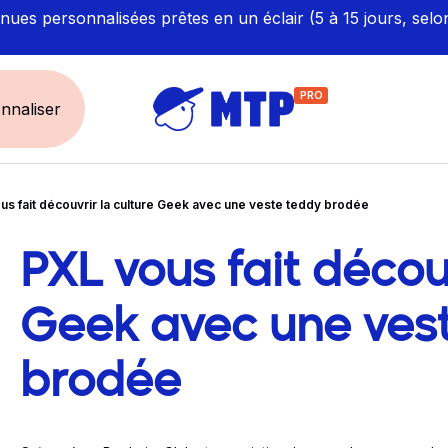
ues personnalisées prêtes en un éclair (5 à 15 jours, selo
PRO
nnaliser
us fait découvrir la culture Geek avec une veste teddy brodée
UNIVERS
ÉCORESPONS
Restauration - Hôtellerie
Labellisés et Certifié
PXL vous fait découv
vigation dans le 
Santé - Bien-être
Made in Europe
Sécurité - haute visibilité
Fabriqué en France
Geek avec une ves
Artisan / BTP / Industrie
brodée
Corporate
Sport