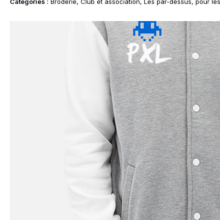
Idées Cadeaux
Categories :
Broderie
,
Club et association
,
Les par-dessus
,
pour les
le