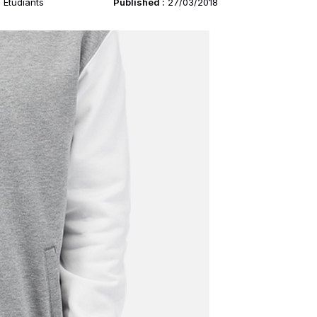
 Etudiants
Published :
27/03/2018