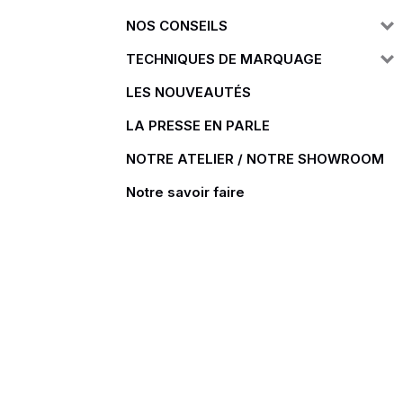
NOS CONSEILS
Doudoune
Cravate
TECHNIQUES DE MARQUAGE
Veste
Blouse, Tunique et Chasub
Polaire
Tablier
LES NOUVEAUTÉS
Pull
Chaussures de sécurité
LA PRESSE EN PARLE
Survêtement
Parapluie
NOTRE ATELIER / NOTRE SHOWROOM
Combinaison / Salopette
Echarpe et Tour de Cou
Notre savoir faire
Gilet
Ceinture
Short
Goodies
Pantalon
Chaussette
Jogging