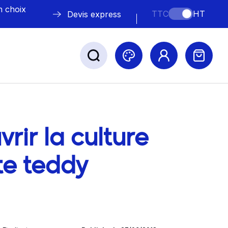
n choix
TTC
HT
Devis express
ABLE
s
rir la culture
blog
te teddy
Nos marques