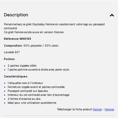
Détails produits
Description
Personnalisez ce gilet Daytoday Femme en coordonnant votre logo au passepoil
Description
contrastré.
Ce gilet Femme existe aussi en version Homme.
Référence WK6149
Composition:
65% polyester / 35% coton.
Lavable 60°.
Poches:
2 poches zippées côtés.
1 poche poitrine ouverte à droite avec porte-stylo.
Caractéristiques:
1 étiquette nom à l'intérieur.
Fermeture zippée avant et poches contrastée.
Passepoil contrasté sur épaules.
Intérieur du col contrasté avec lien d'accrochage.
2 fentes d'aisance au dos.
Idéal pour une utilisation quotidienne.
Télécharger la fiche produit
Femme
-
Homme