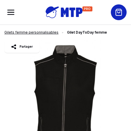
PRO
Gilets femme personnalisables
Gilet DayToDay femme
slide
1
of 13
Partager