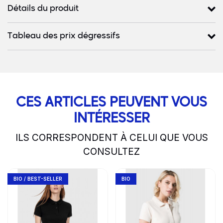
Détails du produit
Tableau des prix dégressifs
CES ARTICLES PEUVENT VOUS
INTÉRESSER
ILS CORRESPONDENT À CELUI QUE VOUS
CONSULTEZ
slide
1 to 2
of 5
Go to product page
Go to product page
BIO / BEST-SELLER
BIO