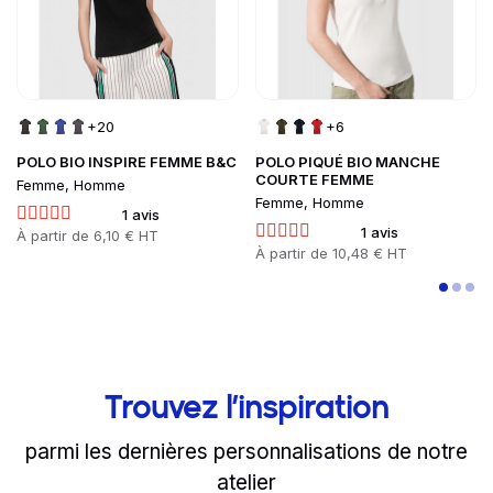
+20
+6
POLO BIO INSPIRE FEMME B&C
POLO PIQUÉ BIO MANCHE
COURTE FEMME
Femme, Homme
Femme, Homme
1 avis
1 avis
Prix
À partir de
6,10 € HT
Prix
À partir de
10,48 € HT
Trouvez l’inspiration
parmi les dernières personnalisations de notre
atelier