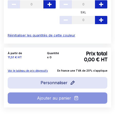
5XL
Réinitialiser les quantités de cette couleur
À partir de
Quantité
Prix total
Prix
11,51 €
HT
x
0
0,00
€ HT
Voir le tableau de prix dégressifs
En france une TVA de 20% s'applique
Personnaliser
Ajouter au panier