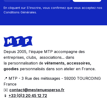
En cliquant sur S'inscrire, vous confirmez que vous acceptez nos
Conditions Générales.
Footer
Store information
Depuis 2005, l'équipe MTP accompagne des
entreprises, clubs, associations... dans
la personnalisation de
vêtements, accessoires,
goodies
personnalisés dans son atelier en France.
📍 MTP - 3 Rue des métissages - 59200 TOURCOING
France
✉️
contact@mestenuesperso.fr
📱
+33 (0)3 20 45 12 72