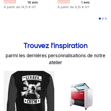
16 avis
1 avis
Prix
À partir de
14,11 € HT
Prix
À partir de
6,10 € HT
Trouvez l’inspiration
parmi les dernières personnalisations de notre
atelier
slide
Read more
1 to 2
of 8
Read more
Le Festival des Givrés on
Une nouvelle