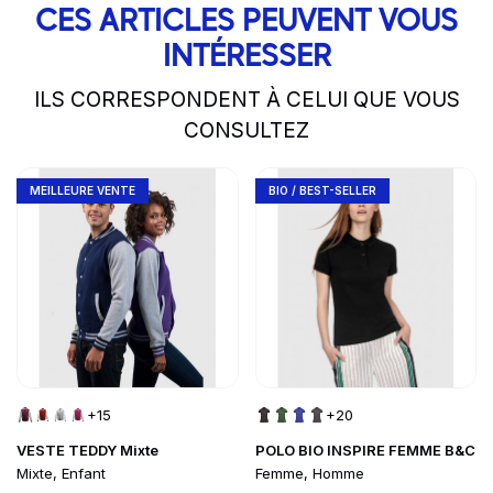
CES ARTICLES PEUVENT VOUS
INTÉRESSER
ILS CORRESPONDENT À CELUI QUE VOUS
CONSULTEZ
slide
1 to 2
of 5
Go to product page
Go to product page
MEILLEURE VENTE
BIO / BEST-SELLER
+15
+20
VESTE TEDDY Mixte
POLO BIO INSPIRE FEMME B&C
Mixte, Enfant
Femme, Homme