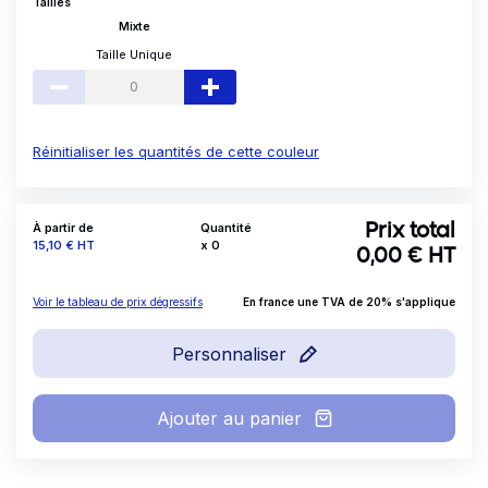
Tailles
Mixte
Taille Unique
Réinitialiser les quantités de cette couleur
À partir de
Quantité
Prix total
Prix
15,10 €
HT
x
0
0,00
€ HT
Voir le tableau de prix dégressifs
En france une TVA de 20% s'applique
Personnaliser
Ajouter au panier