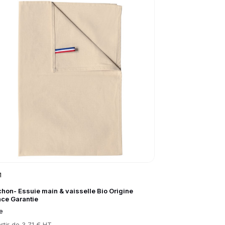
to product page
1
chon- Essuie main & vaisselle Bio Origine
nce Garantie
e
rtir de
3,71 € HT