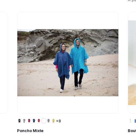
Go to product page
Go 
+8
Poncho Mixte
Bou