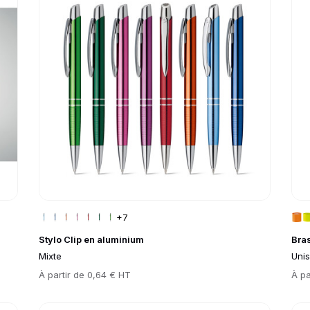
+7
Stylo Clip en aluminium
Bras
Mixte
Uni
Prix
À partir de
0,64 € HT
Prix
À pa