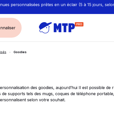
ues personnalisées prêtes en un éclair (5 à 15 jours, selo
PRO
nnaliser
isés
Goodies
UNIVERS
ÉCORESPONS
Restauration - Hôtellerie
Labellisés et Certifié
Santé - Bien-être
Made in Europe
Sécurité - haute visibilité
Fabriqué en France
sonnalisation des goodies, aujourd’hui Il est possible de ré
Artisan / BTP / Industrie
es de supports tels des mugs, coques de téléphone portable,
Corporate
personnalisent selon votre souhait.
Sport