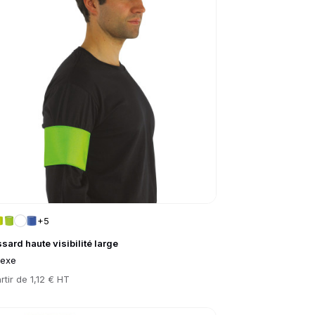
+5
sard haute visibilité large
sexe
rtir de
1,12 € HT