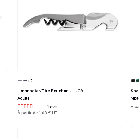
+2
Limonadier/Tire Bouchon - LUCY
Sac
Adulte
Mixt
Prix
À pa
1 avis
Prix
À partir de
1,08 € HT
Go to product page
Go 