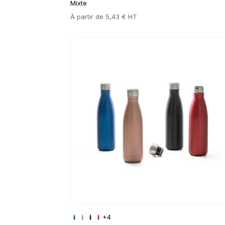
Mixte
Prix
À partir de
5,43 € HT
Go to product page
+4