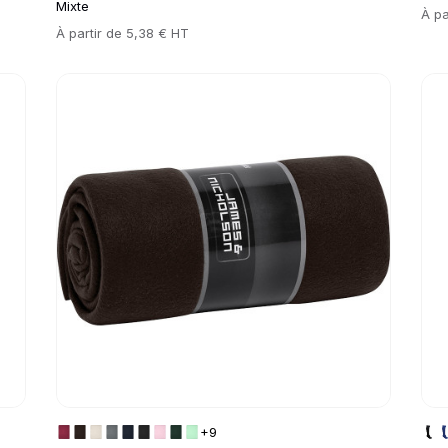
Mixte
Prix
À pa
Prix
À partir de
5,38 € HT
Go to product page
Go 
+9