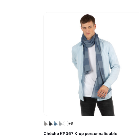
Go to product page
+5
Chèche KP067 K-up personnalisable