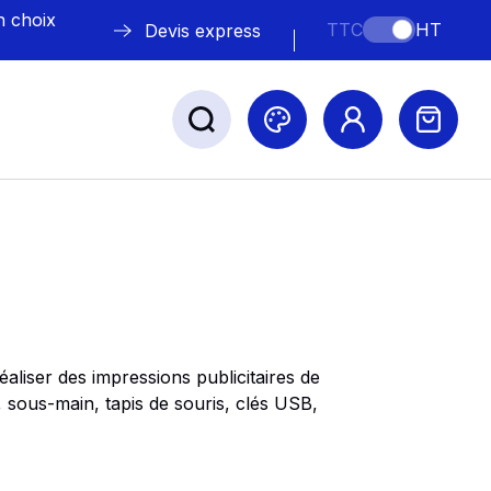
n choix
TTC
HT
Devis express
ABLE
s
aliser des impressions publicitaires de
 sous-main, tapis de souris, clés USB,
Nos marques