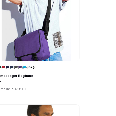
+9
 messager Bagbase
e
rtir de
7,87 € HT
to product page