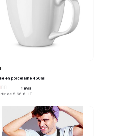
1
se en porcelaine 450ml
1 avis
rtir de
5,66 € HT
to product page