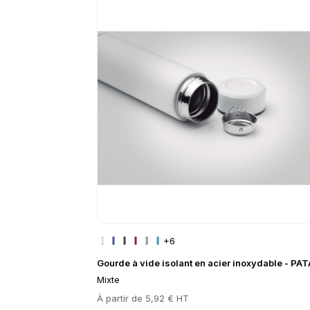
Go to product page
+6
Gourde à vide isolant en acier inoxydable - PA
Mixte
Prix
À partir de
5,92 € HT