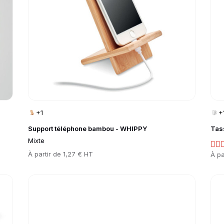
+1
+
Support téléphone bambou - WHIPPY
Tas
Mixte
Prix
À partir de
1,27 € HT
Prix
À pa
Go to product page
Go 