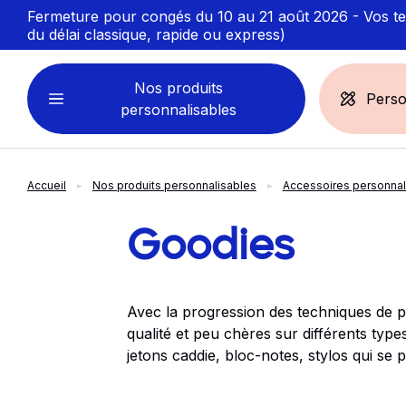
Fermeture pour congés du 10 au 21 août 2026 - Vos ten
du délai classique, rapide ou express)
Nos produits
Perso
personnalisables
Accueil
Nos produits personnalisables
Accessoires personnal
VÊTEMENTS
ACCESSOIRES
PERSONNALISABLES
PERSONNALISÉS
Goodies
Sweats personnalisables
Casquette
Marinière
Bonnet et Bandeau
Avec la progression des techniques de per
Polo
Chapeau et Bob
qualité et peu chères sur différents typ
T-shirt
Toque et Calot
jetons caddie, bloc-notes, stylos qui se 
Débardeur
Sac et pochette
Chemise
Linge bain