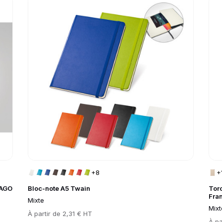
Go to product page
Go 
+8
+
TAGO
Bloc-note A5 Twain
Tor
Fra
Mixte
Mixt
Prix
À partir de
2,31 € HT
Prix
À pa