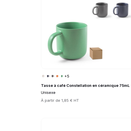
+5
Tasse à café Constellation en céramique 75mL
Unisexe
Prix
À partir de
1,85 € HT
Go to product page