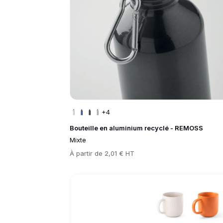
+4
Bouteille en aluminium recyclé - REMOSS
Mixte
Prix
À partir de
2,01 € HT
Go to product page