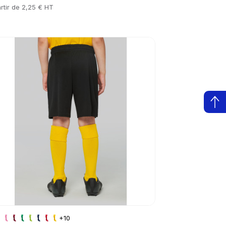
rtir de
2,25 € HT
to product page
+10