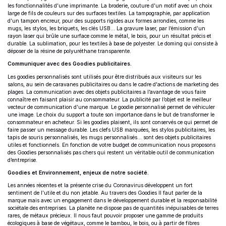
les fonctionnalités d’une imprimante. La broderie, couture d’un motif avec un choix
large de fils de couleurs sur des surfaces textiles. La tampographie, par application
d’un tampon encreur, pour des supports rigides aux formes arrondies, comme les
mugs, les stylos, les briquets, les clés USB… La gravure laser, par l’émission d’un
rayon laser qui brûle une surface comme le métal, le bois, pour un résultat précis et
durable. La sublimation, pour les textiles à base de polyester. Le doming qui consiste à
déposer de la résine de polyuréthane transparente.
Communiquer avec des Goodies publicitaires.
Les goodies personnalisés sont utilisés pour être distribués aux visiteurs sur les
salons, au sein de caravanes publicitaires ou dans le cadre d'actions de marketing des
plages. La communication avec des objets publicitaires a l’avantage de vous faire
connaître en faisant plaisir au consommateur. La publicité par l’objet est le meilleur
vecteur de communication d’une marque. Le goodie personnalisé permet de véhiculer
une image. Le choix du support a toute son importance dans le but de transformer le
consommateur en acheteur. Si les goodies plaisent, ils sont conservés ce qui permet de
faire passer un message durable. Les clefs USB marquées, les stylos publicitaires, les
tapis de souris personnalisés, les mugs personnalisés… sont des objets publicitaires
utiles et fonctionnels. En fonction de votre budget de communication nous proposons
des Goodies personnalisés pas chers qui restent un véritable outil de communication
d’entreprise.
Goodies et Environnement, enjeux de notre société.
Les années récentes et la présente crise du Coronavirus développent un fort
sentiment de l’utile et du non jetable. Au travers des Goodies Il faut parler de la
marque mais avec un engagement dans le développement durable et la responsabilité
sociétale des entreprises. La planète ne dispose pas de quantités inépuisables de terres
rares, de métaux précieux. Il nous faut pouvoir proposer une gamme de produits
écologiques à base de végétaux, comme le bambou, le bois, ou à partir de fibres