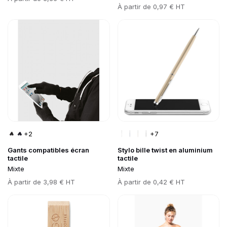
Prix
À partir de
0,97 € HT
Go to product page
Go to product page
+2
+7
Gants compatibles écran
Stylo bille twist en aluminium
tactile
tactile
Mixte
Mixte
Prix
À partir de
3,98 € HT
Prix
À partir de
0,42 € HT
Go to product page
Go to product page