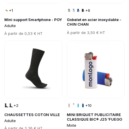
+1
+6
Mini support Smartphone - POY
Gobelet en acier inoxydable -
CHIN CHAN
Adulte
Prix
À partir de
3,50 € HT
Prix
À partir de
0,53 € HT
Go to product page
Go to product page
+2
+10
CHAUSSETTES COTON VILLE
MINI BRIQUET PUBLICITAIRE
CLASSIQUE BIC® J25 'FUEGO
Adulte
Mixte
Prix
À partir de
3,36 € HT