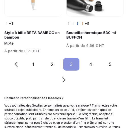
+1
+5
Stylo à bille BETA BAMBOO en
Bouteille thermique 530 ml
bambou
BUFFON
Mixte
Prix
À partir de
6,66 € HT
Prix
À partir de
0,71 € HT
1
Page
2
Page
3
Page
4
Page
5
Page
Comment Personnaliser ses Goodies ?
Informations complémentaires
Vous souhaitez des Goodies personnalisés avec votre marque ? Transmettez votre
souhait d’objet publicitaire. En fonction de celui-ci, différentes techniques de
personnalisation sont utilisées par Mestenuesperso : La sérigraphie, adaptée au
support textile, plat, par transfert d’encre au travers d’un film. Le transfert
sérigraphique, par la pose à chaud et en pression d’un film préimprimé sur une
surface plane, généralement textile ou de bagagerie. L’impression numérique, telles