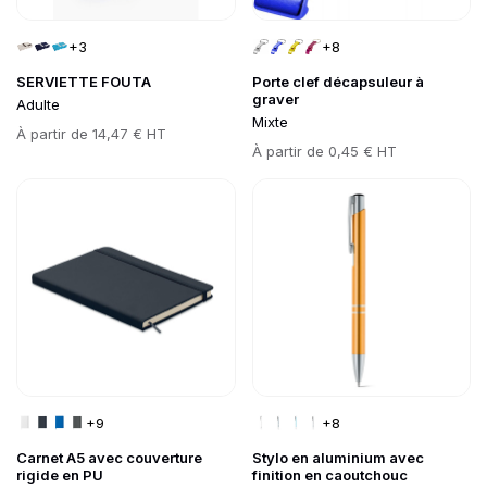
+3
+8
SERVIETTE FOUTA
Porte clef décapsuleur à
graver
Adulte
Mixte
Prix
À partir de
14,47 € HT
Prix
À partir de
0,45 € HT
Go to product page
Go to product page
+9
+8
Carnet A5 avec couverture
Stylo en aluminium avec
rigide en PU
finition en caoutchouc