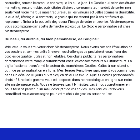
naturelles, comme le coton, le chanvre, le lin ou la jute. Le Goodie qui selon des études
marketing, reste un objet publicitaire désiré du consommateur, se doit de porter non
seulement votre marque mais traduire aussi les valeurs actuelles comme la durabilité,
la qualité, l’écologie. A contrario, le goodie qui ne répond pas à ces critères et qui
rapidement finira à la poubelle dégradera l’image de votre entreprise. Mestenuesperso
vous accompagne dans cette démarche écologique. Le Goodie personnalisé est chez
Mestenuesperso.
Du beau, du durable, du bien personnalisé, de l’original !
Voici ce que vous trouverez chez Mestenuesperso. Nous avons compris l’évolution de
vos besoins et sommes prêts à relever les challenges de produire et vous livrer des
goodies de qualité, utiles et non jetables. Ces objets publicitaires personnalisés
enracineront votre marque durablement chez les consommateurs ou utilisateurs. La
digitalisation a transformé le secteur du marché des Goodies. Grâce à son site et un
outil de personnalisation en ligne, Mes Tenues Perso livre rapidement vos commandes
dans un délai de 10 jours ouvrables, en délai Classique. Quels Goodies personnalisés
choisir ? Une belle gamme vous est proposée dans notre catalogue en ligne sur notre
site mestenuesperso.fr. Vous ne trouvez pas ? N’hésitez pas à nous questionner en
nous faisant parvenir un mail descriptif de vos envies. Mes Tenues Perso vous
conseille et vous accompagne pour votre choix de goodies personnalisés.