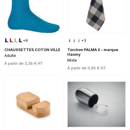
+9
+3
CHAUSSETTES COTON VILLE
Torchon PALMA II - marque
Haomy
Adulte
Mixte
Prix
À partir de
3,36 € HT
Prix
À partir de
5,95 € HT
Go to product page
Go to product page