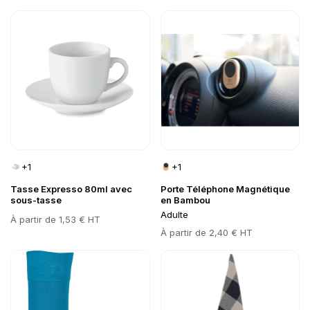
Go to product page
Go to product page
+1
+1
Tasse Expresso 80ml avec
Porte Téléphone Magnétique
sous-tasse
en Bambou
Adulte
Prix
À partir de
1,53 € HT
Prix
À partir de
2,40 € HT
Go to product page
Go to product page