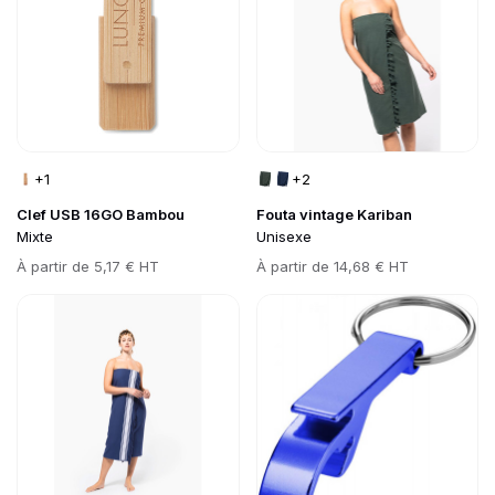
+1
+2
Clef USB 16GO Bambou
Fouta vintage Kariban
Mixte
Unisexe
Prix
À partir de
5,17 € HT
Prix
À partir de
14,68 € HT
Go to product page
Go to product page