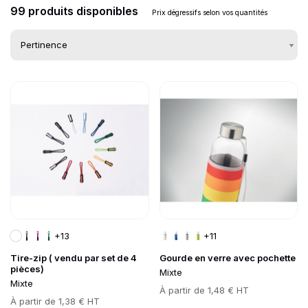
99 produits disponibles
Prix dégressifs selon vos quantités
Go to product page
Go to product page
Liste des produits d
+13
+11
Tire-zip ( vendu par set de 4
Gourde en verre avec pochette
pièces)
Mixte
Mixte
Prix
À partir de
1,48 € HT
Prix
À partir de
1,38 € HT