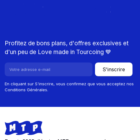
Rejoignez le Club
MTP
Profitez de bons plans, d'offres exclusives et
d'un peu de Love made in Tourcoing 💙
S'inscrire
En cliquant sur S'inscrire, vous confirmez que vous acceptez nos
Conditions Générales.
Footer
Store information