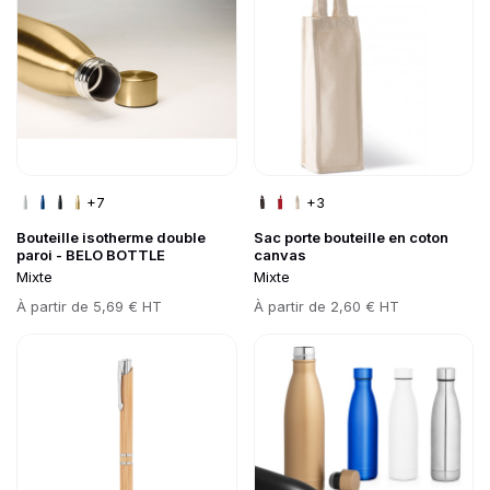
+7
+3
Bouteille isotherme double
Sac porte bouteille en coton
paroi - BELO BOTTLE
canvas
Mixte
Mixte
Prix
À partir de
5,69 € HT
Prix
À partir de
2,60 € HT
Go to product page
Go to product page