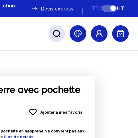
n choix
TTC
HT
Devis express
ABLE
s
erre avec pochette
Ajouter à mes favoris
Nos marques
l pochette en néoprène Ne convient pas aux
te
Plus de détails