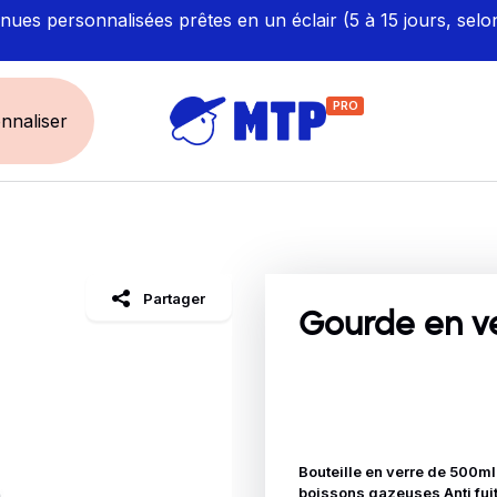
ues personnalisées prêtes en un éclair (5 à 15 jours, selo
PRO
nnaliser
UNIVERS
ÉCORESPONS
Restauration - Hôtellerie
Labellisés et Certifié
Partager
Santé - Bien-être
Made in Europe
Gourde en v
Sécurité - haute visibilité
Fabriqué en France
Artisan / BTP / Industrie
Corporate
Sport
Bouteille en verre de 500m
boissons gazeuses Anti fui