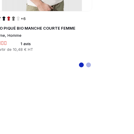
+6
O PIQUÉ BIO MANCHE COURTE FEMME
POLO HOMME K
me, Homme
Homme, Femme, E
1 avis
11
rtir de
10,48 € HT
Prix
À partir de
9,01 