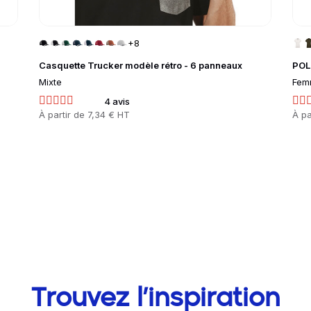
+8
Casquette Trucker modèle rétro - 6 panneaux
POL
Mixte
Fem
4 avis
Prix
À partir de
7,34 € HT
Prix
À pa
Trouvez l’inspiration