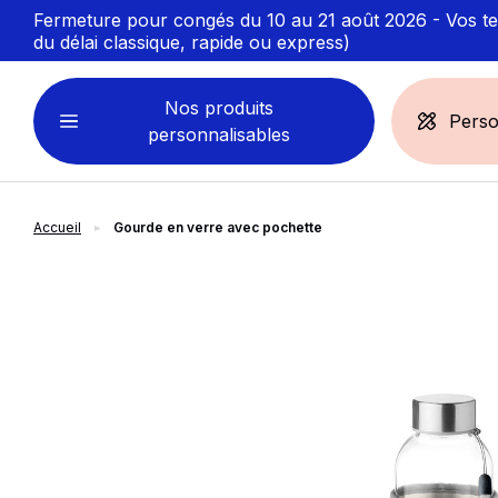
Fermeture pour congés du 10 au 21 août 2026 - Vos ten
du délai classique, rapide ou express)
Nos produits
Perso
personnalisables
Accueil
Gourde en verre avec pochette
VÊTEMENTS
ACCESSOIRES
PERSONNALISABLES
PERSONNALISÉS
slide
1
of 4
Sweats personnalisables
Casquette
Marinière
Bonnet et Bandeau
Polo
Chapeau et Bob
T-shirt
Toque et Calot
Débardeur
Sac et pochette
Chemise
Linge bain