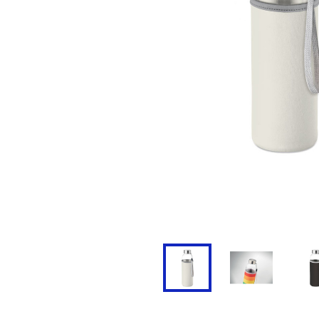
Doudoune
Cravate
Veste
Blouse, Tunique et Chasub
Polaire
Tablier
Pull
Chaussures de sécurité
Survêtement
Parapluie
Combinaison / Salopette
Echarpe et Tour de Cou
Gilet
Ceinture
Short
Goodies
Pantalon
Chaussette
Jogging