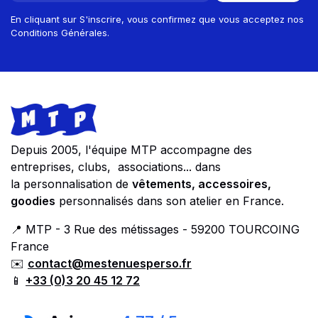
En cliquant sur S'inscrire, vous confirmez que vous acceptez nos
Conditions Générales.
Footer
Store information
Depuis 2005, l'équipe MTP accompagne des
entreprises, clubs, associations... dans
la personnalisation de
vêtements, accessoires,
goodies
personnalisés dans son atelier en France.
📍 MTP - 3 Rue des métissages - 59200 TOURCOING
France
✉️
contact@mestenuesperso.fr
📱
+33 (0)3 20 45 12 72