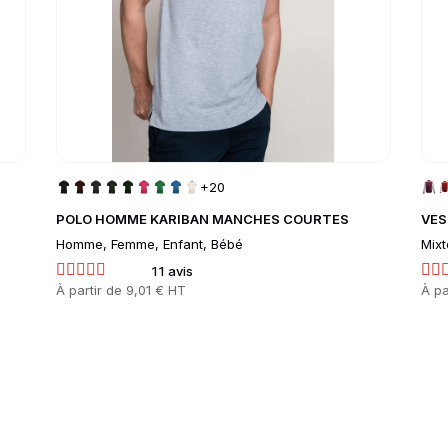
+20
POLO HOMME KARIBAN MANCHES COURTES
VES
Homme, Femme, Enfant, Bébé
Mixt
11 avis
Prix
À partir de
9,01 € HT
Prix
À pa