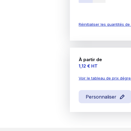
Réinitialiser les quantités d
À partir de
Prix
1,12 €
HT
Voir le tableau de prix dégre
Personnaliser