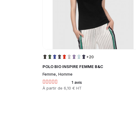
+20
POLO BIO INSPIRE FEMME B&C
Femme, Homme
1 avis
Prix
À partir de
6,10 € HT