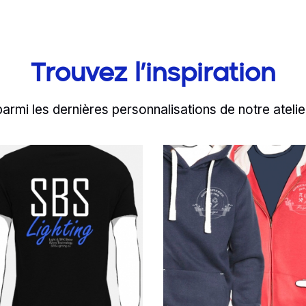
Trouvez l’inspiration
parmi les dernières personnalisations de notre atelie
d more
Read more
machine laser ? Mais 
e tshirt noir imprimé
Robespier