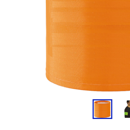
Doudoune
Cravate
Veste
Blouse, Tunique et Chasub
Polaire
Tablier
Pull
Chaussures de sécurité
Survêtement
Parapluie
Combinaison / Salopette
Echarpe et Tour de Cou
Gilet
Ceinture
Short
Goodies
Pantalon
Chaussette
Jogging