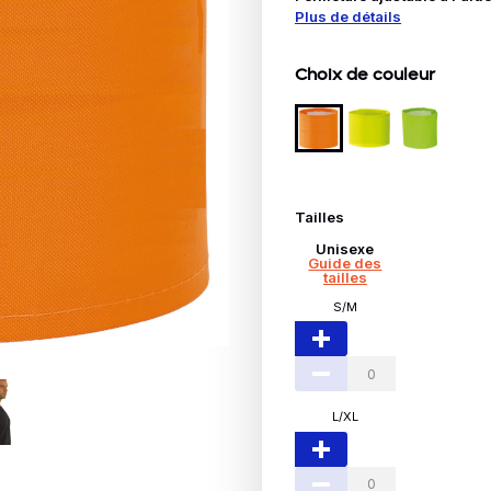
Idées Cadeaux
Plus de détails
le
Choix de couleur
Tailles
Unisexe
Guide des
tailles
S/M
L/XL