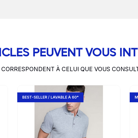
ICLES PEUVENT VOUS IN
S CORRESPONDENT À CELUI QUE VOUS CONSUL
Go to product page
Go 
BEST-SELLER / LAVABLE À 60°
M