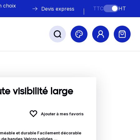
n choix
TTC
HT
Devis express
ABLE
s
e visibilité large
Ajouter à mes favoris
Nos marques
méable et durable Facilement décorable
 de bandes Velcro solides ...