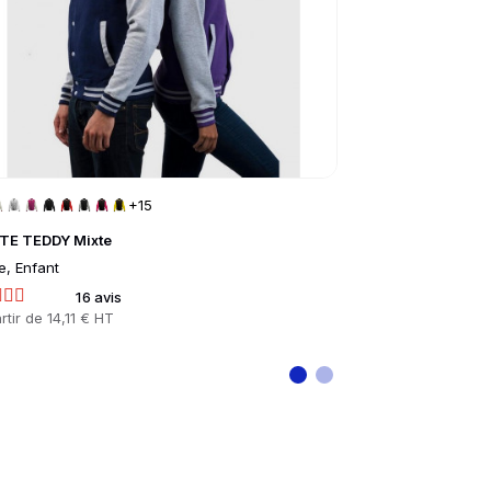
+15
+
TE TEDDY Mixte
POLO PIQUÉ BI
e, Enfant
Femme, Homme
16 avis
1 
rtir de
14,11 € HT
Prix
À partir de
10,48