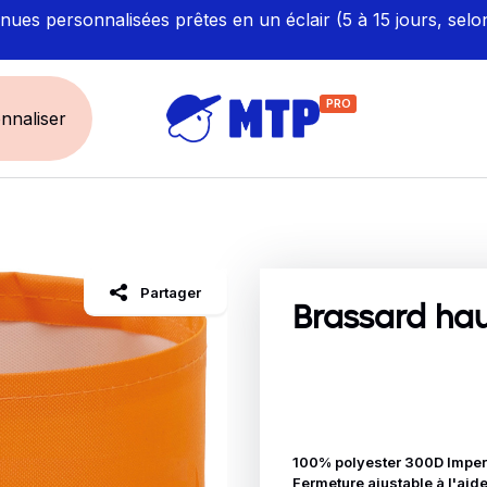
ues personnalisées prêtes en un éclair (5 à 15 jours, selo
PRO
nnaliser
UNIVERS
ÉCORESPONS
Restauration - Hôtellerie
Labellisés et Certifié
Partager
Santé - Bien-être
Made in Europe
Brassard haut
Sécurité - haute visibilité
Fabriqué en France
Artisan / BTP / Industrie
Corporate
Sport
100% polyester 300D Imper
Fermeture ajustable à l'aide