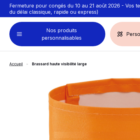
Fermeture pour congés du 10 au 21 août 2026 - Vos ten
du délai classique, rapide ou express)
Nos produits
Perso
personnalisables
Accueil
Brassard haute visibilité large
VÊTEMENTS
ACCESSOIRES
PERSONNALISABLES
PERSONNALISÉS
slide
1
of 2
Sweats personnalisables
Casquette
Marinière
Bonnet et Bandeau
Polo
Chapeau et Bob
T-shirt
Toque et Calot
Débardeur
Sac et pochette
Chemise
Linge bain