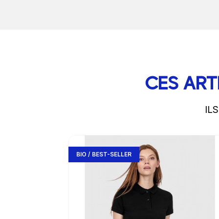
CES ART
IL
slide
1 to 3
of 5
Go to product page
BIO / BEST-SELLER