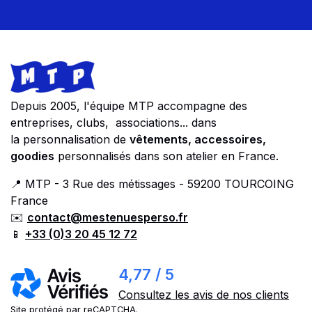
Footer
Store information
Depuis 2005, l'équipe MTP accompagne des
entreprises, clubs, associations... dans
la personnalisation de
vêtements, accessoires,
goodies
personnalisés dans son atelier en France.
📍 MTP - 3 Rue des métissages - 59200 TOURCOING
France
✉️
contact@mestenuesperso.fr
📱
+33 (0)3 20 45 12 72
4,77 / 5
Consultez les avis de nos clients
Site protégé par reCAPTCHA.