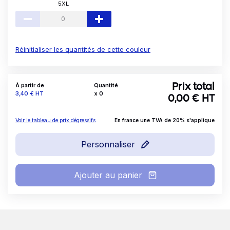
5XL
Réinitialiser les quantités de cette couleur
À partir de
Quantité
Prix total
Prix
3,40 €
HT
x
0
0,00
€ HT
Voir le tableau de prix dégressifs
En france une TVA de 20% s'applique
Personnaliser
Ajouter au panier