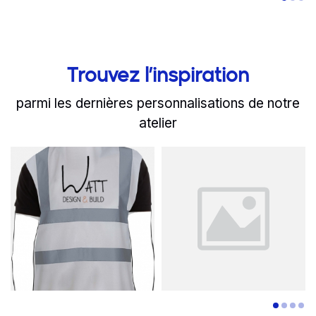
Trouvez l’inspiration
parmi les dernières personnalisations de notre
atelier
slide
Read more
1 to 2
of 8
Read more
Assurez votre travail en 
C'est un swe