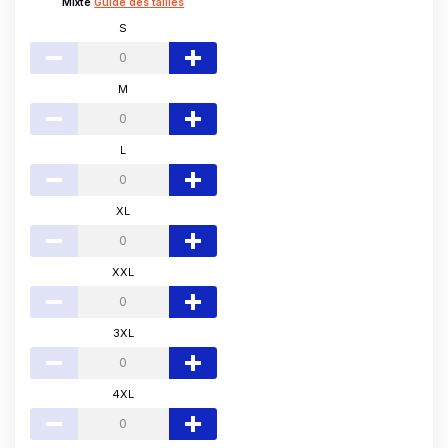
Mixte
Guide des tailles
S
M
L
XL
XXL
3XL
4XL