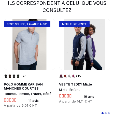
ILS CORRESPONDENT À CELUI QUE VOUS
CONSULTEZ
slide
1 to 2
of 5
Go to product page
Go to product page
BEST-SELLER / LAVABLE À 60°
MEILLEURE VENTE
+20
+15
POLO HOMME KARIBAN
VESTE TEDDY Mixte
MANCHES COURTES
Mixte, Enfant
Homme, Femme, Enfant, Bébé
16 avis
11 avis
Prix
À partir de
14,11 € HT
Prix
À partir de
9,01 € HT