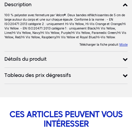
Détails produits
Description
100 % polyester avec fermeture par Velcro®. Deux bandes réfléchissantes de 5 cm de
Description
large autour du corps et une sur chaque épaule. Conforme à la norme : - EN
ISO20471:2013 catégorie 2 : uniquement Hi-Vis Yellow, Hi-Vis Orange et Orange/Hi
Vis Yellow. - EN ISO20471:2013 catégorie 1 : uniquement Black/Hi Vis Yellow,
Lime/Hi Vis Yellow, Navy/Hi Vis Yellow, Purple/Hi Vis Yellow, Paramedic Green/Hi Vis
Yellow, Red/Hi Vis Yellow, Raspberry/Hi Vis Yellow et Royal Blue/Hi-Vis Yellow.
Télécharger la fiche produit
Mixte
Détails du produit
Tableau des prix dégressifs
CES ARTICLES PEUVENT VOUS
INTÉRESSER