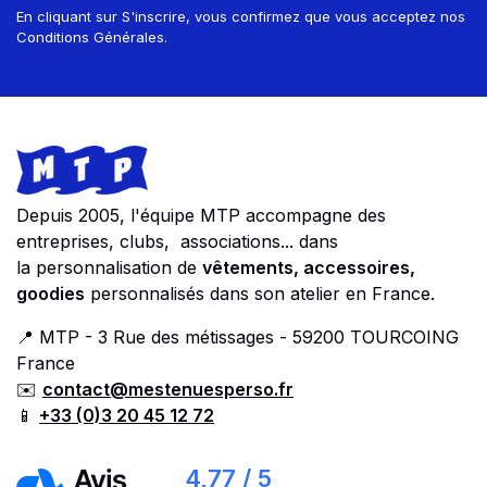
En cliquant sur S'inscrire, vous confirmez que vous acceptez nos
Conditions Générales.
Footer
Store information
Depuis 2005, l'équipe MTP accompagne des
entreprises, clubs, associations... dans
la personnalisation de
vêtements, accessoires,
goodies
personnalisés dans son atelier en France.
📍 MTP - 3 Rue des métissages - 59200 TOURCOING
France
✉️
contact@mestenuesperso.fr
📱
+33 (0)3 20 45 12 72
4,77 / 5