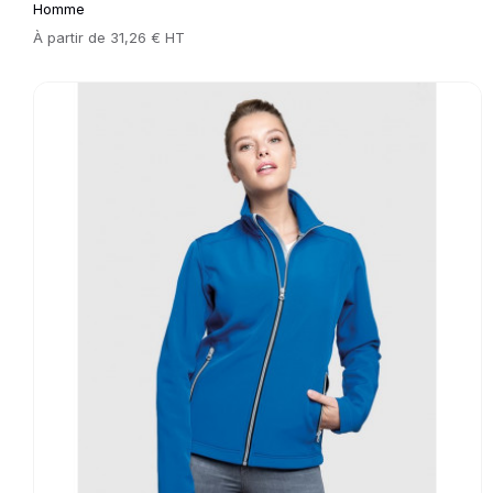
Homme
Prix
À partir de
31,26 € HT
Go to product page