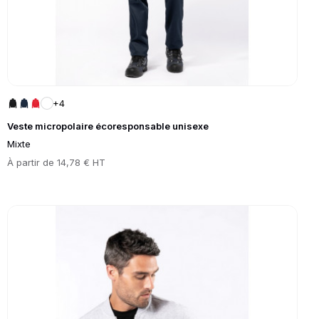
+4
Veste micropolaire écoresponsable unisexe
Mixte
Prix
À partir de
14,78 € HT
Go to product page