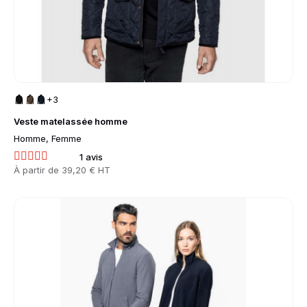
+3
Veste matelassée homme
Homme, Femme
1 avis
Prix
À partir de
39,20 € HT
Go to product page