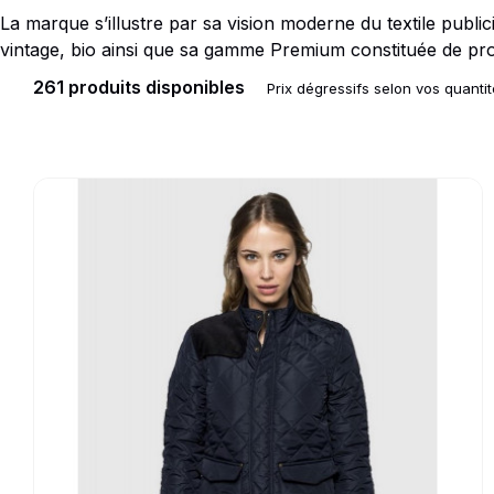
La marque s’illustre par sa vision moderne du textile publici
Doudoune
Cravate
vintage, bio ainsi que sa gamme Premium constituée de produ
Veste
Blouse, Tunique et Chasub
261 produits disponibles
Prix dégressifs selon vos quanti
Polaire
Tablier
Pull
Chaussures de sécurité
Survêtement
Parapluie
Go to product page
Combinaison / Salopette
Echarpe et Tour de Cou
Gilet
Ceinture
Short
Goodies
Pantalon
Chaussette
Jogging