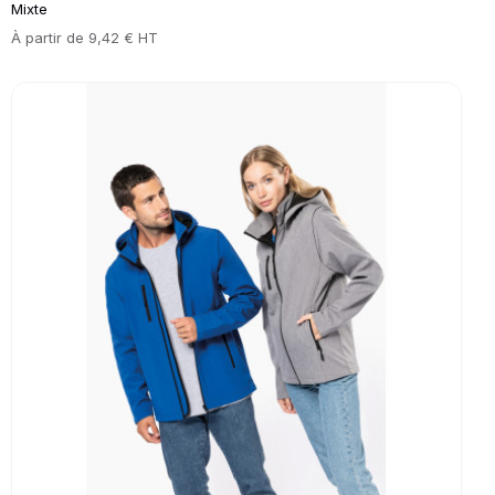
Mixte
Prix
À partir de
9,42 € HT
Go to product page