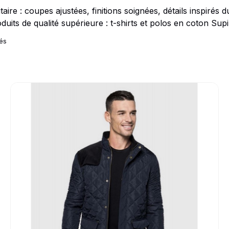
Idées Cadeaux
taire : coupes ajustées, finitions soignées, détails inspirés 
its de qualité supérieure : t-shirts et polos en coton Supi
le
tés
Go to product page