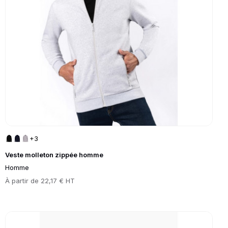
+3
Veste molleton zippée homme
Homme
Prix
À partir de
22,17 € HT
Go to product page