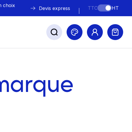
n choix
TTC
HT
Devis express
ABLE
s
 marque
Nos marques