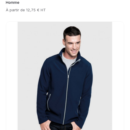
Homme
Prix
À partir de
12,75 € HT
Go to product page