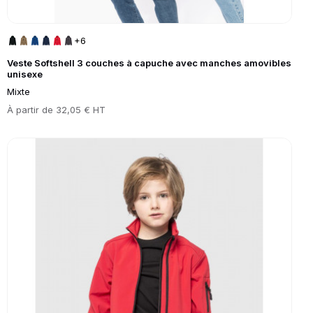
+6
Veste Softshell 3 couches à capuche avec manches amovibles
unisexe
Mixte
Prix
À partir de
32,05 € HT
Go to product page