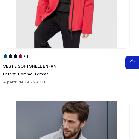
+4
VESTE SOFTSHELL ENFANT
Enfant, Homme, Femme
Prix
À partir de
19,75 € HT
Go to product page