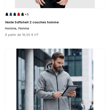
+5
Veste Softshell 2 couches homme
Homme, Femme
Prix
À partir de
16,50 € HT
Go to product page