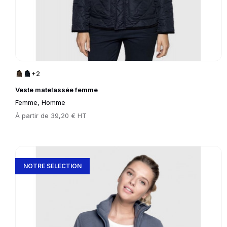
+2
Veste matelassée femme
Femme, Homme
Prix
À partir de
39,20 € HT
Go to product page
NOTRE SELECTION