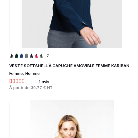
+7
VESTE SOFTSHELL À CAPUCHE AMOVIBLE FEMME KARIBAN
Femme, Homme
1 avis
Prix
À partir de
30,77 € HT
Go to product page