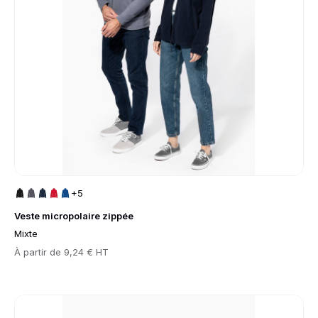
+5
Veste micropolaire zippée
Mixte
Prix
À partir de
9,24 € HT
Go to product page