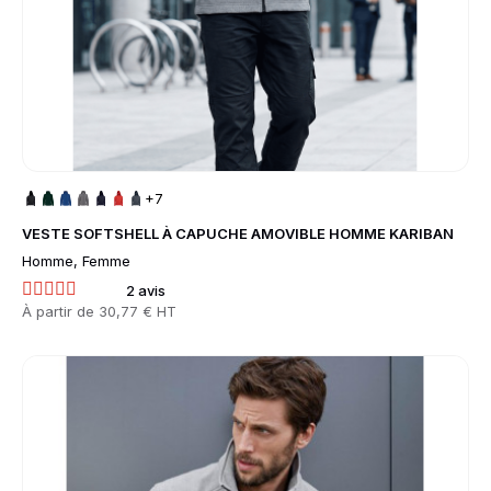
+7
VESTE SOFTSHELL À CAPUCHE AMOVIBLE HOMME KARIBAN
Homme, Femme
2 avis
Prix
À partir de
30,77 € HT
Go to product page