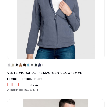
+30
VESTE MICROPOLAIRE MAUREEN FALCO FEMME
Femme, Homme, Enfant
4 avis
Prix
À partir de
10,76 € HT
Go to product page