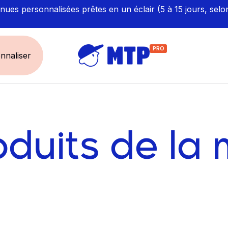
ues personnalisées prêtes en un éclair (5 à 15 jours, selo
PRO
nnaliser
UNIVERS
ÉCORESPONS
Restauration - Hôtellerie
Labellisés et Certifié
oduits de la
Santé - Bien-être
Made in Europe
Sécurité - haute visibilité
Fabriqué en France
Artisan / BTP / Industrie
Corporate
Sport