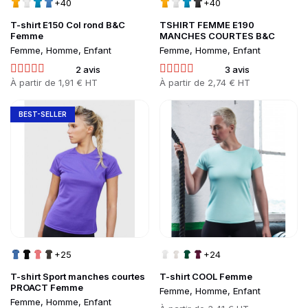
+40
+40
T-shirt E150 Col rond B&C
TSHIRT FEMME E190
Femme
MANCHES COURTES B&C
Femme, Homme, Enfant
Femme, Homme, Enfant
2 avis
3 avis
Prix
À partir de
1,91 € HT
Prix
À partir de
2,74 € HT
Go to product page
Go to product page
BEST-SELLER
+25
+24
T-shirt Sport manches courtes
T-shirt COOL Femme
PROACT Femme
Femme, Homme, Enfant
Femme, Homme, Enfant