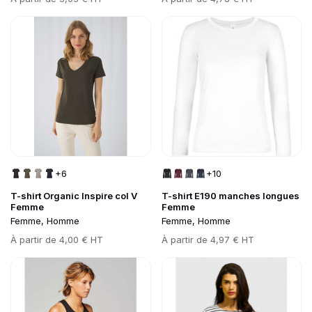
Go to product page
Go to product page
+6
+10
T-shirt Organic Inspire col V
T-shirt E190 manches longues
Femme
Femme
Femme, Homme
Femme, Homme
Prix
À partir de
4,00 € HT
Prix
À partir de
4,97 € HT
Go to product page
Go to product page