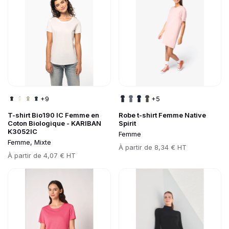
+9
+5
T-shirt Bio190 IC Femme en
Robe t-shirt Femme Native
Coton Biologique - KARIBAN
Spirit
K3052IC
Femme
Femme, Mixte
Prix
À partir de
8,34 € HT
Prix
À partir de
4,07 € HT
Go to product page
Go to product page