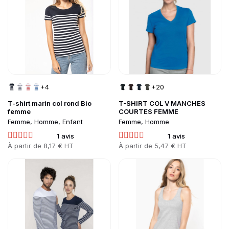
+4
+20
T-shirt marin col rond Bio
T-SHIRT COL V MANCHES
femme
COURTES FEMME
Femme, Homme, Enfant
Femme, Homme
1 avis
1 avis
Prix
À partir de
8,17 € HT
Prix
À partir de
5,47 € HT
Go to product page
Go to product page