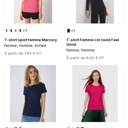
+7
+1
T-shirt sport femme Mercury
T-shirt Femme col roulé Feel
Good
Femme, Homme, Enfant
Femme, Homme
Prix
À partir de
1,83 € HT
Prix
À partir de
8,62 € HT
Go to product page
Go to product page