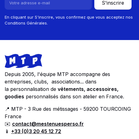
S'inscrire
En cliquant sur S'inscrire, vous confirmez que vous acceptez nos
Conditions Générales.
Footer
Store information
Depuis 2005, l'équipe MTP accompagne des
entreprises, clubs, associations... dans
la personnalisation de
vêtements, accessoires,
goodies
personnalisés dans son atelier en France.
📍 MTP - 3 Rue des métissages - 59200 TOURCOING
France
✉️
contact@mestenuesperso.fr
📱
+33 (0)3 20 45 12 72