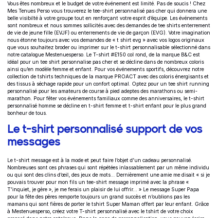
Vous êtes nombreux et le budget de votre événement est limité. Pas de soucis ! Chez
Mes Tenues Perso vous trouverez le tee-shirt personnalisé pas cher qui donnera une
belle visibilté à votre groupe tout en renforçant votre esprit d’équipe. Les événements
sont nombreux et nous sommes sollicités avec des demandes de
tee shirts enterrement
de vie de jeune fille
(EVJF) ou e
nterrements de vie de garçon (EVG). Votre imagination
nous étonne toujours avec vos demandes de «
t shirt evg »
avec vos logos originaux
que vous souhaitez broder ou imprimer sur le t-shirt personnalisable sélectionné dans
notre catalogue Mestenuesperso.
Le
T-shirt #E150
col rond, de la marque B&C est
idéal pour un tee shirt personnalise
pas cher et se décline dans de nombreux coloris
ainsi qu’en modèle femme et enfant.
Pour vos événements sportifs, découvrez notre
collection de tshirts techniques de la marque PROACT avec des coloris énergisants et
des tissus à séchage rapide pour un confort optimal. Optez pour un tee shirt running
personnalisé pour les amateurs de course à pied adeptes des marathons ou semi-
marathon. Pour fêter vos événements familiaux comme des anniversaires, le t-shirt
personnalisé homme se décline en t-shirt femme et t-shirt enfant pour le plus grand
bonheur de tous
.
Le t-shirt personnalisé support de vos
messages
Le t-shirt message est à la mode et peut faire l’objet d’un cadeau personnalisé.
Nombreuses sont ces phrases qui sont répétées inlassablement par un même individu
ou qui sont des clins d’œil, des jeux de mots… Dernièrement une amie me disait « si je
pouvais trouver pour mon fils un tee-shirt message imprimé avec la phrase «
T’inquiet, je gère », je me ferais un plaisir de lui offrir… » Le message Super Papa
pour la fête des pères remporte toujours un grand succès et n’oublions pas les
mamans qui sont fières de porter le tshirt Super Maman offert par leur enfant. Grâce
à Mestenuesperso, c
réez votre T-shirt personnalisé a
vec le tshirt de votre choix