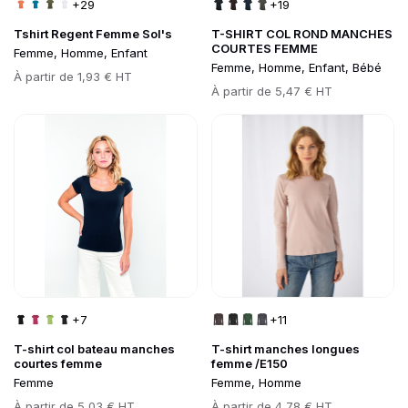
+29
+19
Tshirt Regent Femme Sol's
T-SHIRT COL ROND MANCHES
COURTES FEMME
Femme, Homme, Enfant
Femme, Homme, Enfant, Bébé
Prix
À partir de
1,93 € HT
Prix
À partir de
5,47 € HT
Go to product page
Go to product page
+7
+11
T-shirt col bateau manches
T-shirt manches longues
courtes femme
femme /E150
Femme
Femme, Homme
Prix
À partir de
5,03 € HT
Prix
À partir de
4,78 € HT