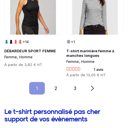
+14
+1
DÉBARDEUR SPORT FEMME
T-shirt marinière femme à
manches longues
Femme, Homme
Femme, Homme
Prix
À partir de
3,82 € HT
1 avis
Prix
À partir de
13,05 € HT
1
Page
2
Page
3
Page
Informations complémentaires
Le t-shirt personnalisé pas cher
support de vos évènements