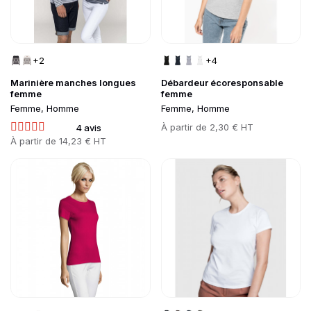
+2
+4
Marinière manches longues
Débardeur écoresponsable
femme
femme
Femme, Homme
Femme, Homme
Prix
À partir de
2,30 € HT
4 avis
Prix
À partir de
14,23 € HT
Go to product page
Go to product page