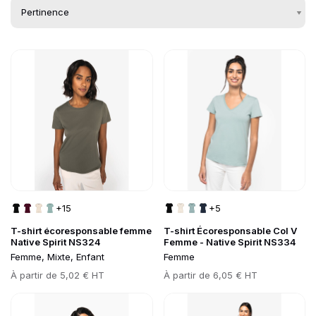
Go to product page
Go to product page
Liste des produits de
+15
+5
T-shirt écoresponsable femme
T-shirt Écoresponsable Col V
Native Spirit NS324
Femme - Native Spirit NS334
Femme, Mixte, Enfant
Femme
Prix
À partir de
5,02 € HT
Prix
À partir de
6,05 € HT
Go to product page
Go to product page