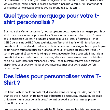
proposé dans notre catalogue. Dans la page de personnalisation, vous pouvez écrire
votre message, sélectionner la police d’écriture ainsi que la couleur du marquage et
positionner votre message comme vous le souhaitez sur le tshirt.
Quel type de marquage pour votre t-
shirt personnalisé ?
Sur notre site Mestenuesperso.fr, nous proposons deux types de marquages pour le t-
shirt que vous souhaitez personnaliser.
Vous souhaitez un tee-shirt brodé ? Dans ce
cas-là choisissez un
tshirt d’un grammage de plus de 180g/m² comme le
Tshirt
#E190
de la marque B&C.Vous souhaitez un Tee-shirt imprimé ? En fonction des
quantités et du nombre de couleurs, le choix se fera entre la sérigraphie ou par la pose
de transferts sérigraphiques ou numériques pour le flocage du Tee shirt. Pour un
tshirt personnalisé par cher la sérigraphie est adéquate. Mais pour cela il faut de la
quantité et le moins de couleurs possibles, idéalement une seule couleur. N’hésitez
pas à nous contacter par téléphone ou email, chez Mestenuesperso nous sommes
disponibles pour vous conseiller et vous accompagner pour votre projet de Tshirt
personnalisé.
Des idées pour personnaliser votre T-
Shirt ?
Un tshirt fashionnable ou no label, d
isponible dans les marques B&C, Kariban et
Stanley Stella. Ces t-shirts n’ont pas d’étiquette de marque au niveau du col mais
uniquement une puce de taille ce qui permet de coudre ou imprimer sa propre
étiquette de marque.
Nous vous laissons découvrir les articles No Label dans les T-shirts des marques