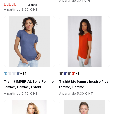
Prix
À partir de
3,41 € HT
3 avis
Prix
À partir de
3,60 € HT
Go to product page
Go to product page
+34
+8
T-shirt IMPERIAL Sol's Femme
T-shirt bio femme Inspire Plus
Femme, Homme, Enfant
Femme, Homme
Prix
À partir de
2,72 € HT
Prix
À partir de
5,30 € HT
Go to product page
Go to product page