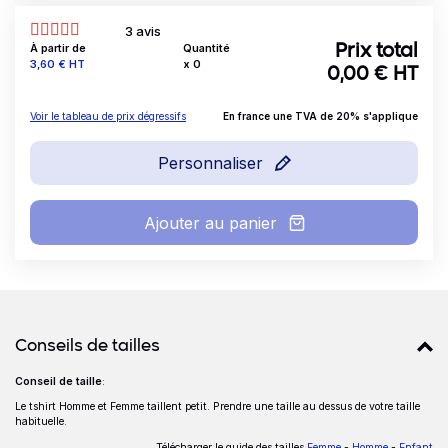
3 avis
À partir de
Quantité
Prix total
Prix
3,60 €
HT
x
0
0,00
€ HT
Voir le tableau de prix dégressifs
En france une TVA de 20% s'applique
Personnaliser
Ajouter au panier
Détails produits
Conseils de tailles
Conseil de taille
:
Conseils de tailles
Le tshirt Homme et Femme taillent petit. Prendre une taille au dessus de votre taille
habituelle.
Télécharger le guide des tailles
Femme
-
Homme
-
Enfant