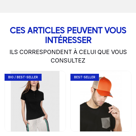
CES ARTICLES PEUVENT VOUS
INTÉRESSER
ILS CORRESPONDENT À CELUI QUE VOUS
CONSULTEZ
slide
1 to 2
of 5
Go to product page
Go to product page
BIO / BEST-SELLER
BEST-SELLER