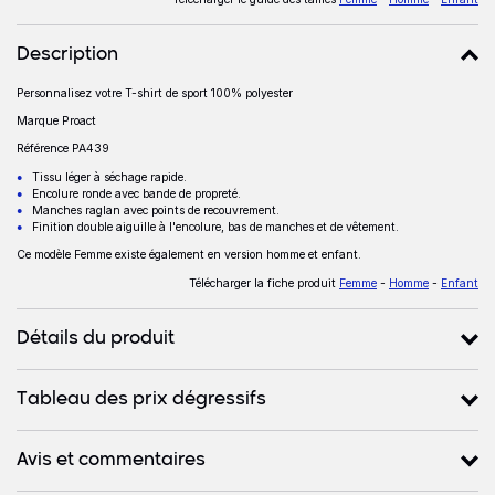
Description
Personnalisez votre T-shirt de sport 100% polyester
Description
Marque Proact
Référence PA439
Tissu léger à séchage rapide.
Encolure ronde avec bande de propreté.
Manches raglan avec points de recouvrement.
Finition double aiguille à l'encolure, bas de manches et de vêtement.
Ce modèle Femme existe également en version homme et enfant.
Télécharger la fiche produit
Femme
-
Homme
-
Enfant
Détails du produit
Tableau des prix dégressifs
Avis et commentaires