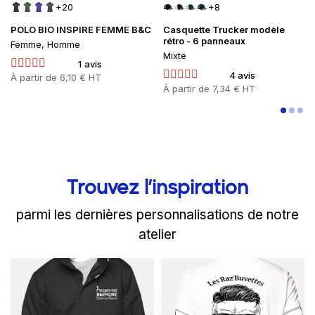
+20
+8
POLO BIO INSPIRE FEMME B&C
Casquette Trucker modèle
rétro - 6 panneaux
Femme, Homme
Mixte
1 avis
4 avis
Prix
À partir de
6,10 € HT
Prix
À partir de
7,34 € HT
Trouvez l’inspiration
parmi les dernières personnalisations de notre
atelier
slide
Read more
1 to 2
of 8
Read more
Pour lutter contre le fro
Le t-shirt c