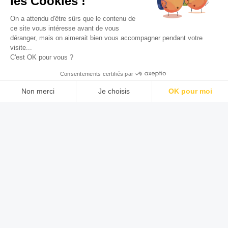
les Cookies !
On a attendu d'être sûrs que le contenu de
ce site vous intéresse avant de vous
déranger, mais on aimerait bien vous accompagner pendant votre
visite...
C'est OK pour vous ?
Consentements certifiés par
Non merci
Je choisis
OK pour moi
Axeptio consent
Plateforme de Gestion du Consentement : Personnalisez vos O
Notre plateforme vous permet d'adapter et de gérer vos paramètr