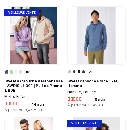
Go to product page
Go to product page
Liste des produits 
MEILLEURE VENTE
+100
+21
Sweat à Capuche Personnalisé
Sweat capuche B&C ROYAL
- AWDIS JH001 | Pull de Promo
Homme
& BDE
Homme, Femme
Mixte, Enfant
5 avis
14 avis
Prix
À partir de
13,95 € HT
Prix
À partir de
9,45 € HT
Go to product page
Go to product page
MEILLEURE VENTE