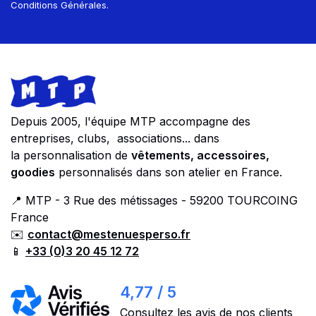
Conditions Générales.
Footer
Store information
Depuis 2005, l'équipe MTP accompagne des
entreprises, clubs, associations... dans
la personnalisation de
vêtements, accessoires,
goodies
personnalisés dans son atelier en France.
📍 MTP - 3 Rue des métissages - 59200 TOURCOING
France
✉️
contact@mestenuesperso.fr
📱
+33 (0)3 20 45 12 72
4,77 / 5
Consultez les avis de nos clients