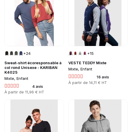
+24
+15
Sweat-shirt écoresponsable à
VESTE TEDDY Mixte
col rond Unisexe - KARIBAN
Mixte, Enfant
K4025
16 avis
Mixte, Enfant
Prix
À partir de
14,11 € HT
4 avis
Prix
À partir de
11,96 € HT
Go to product page
Go to product page