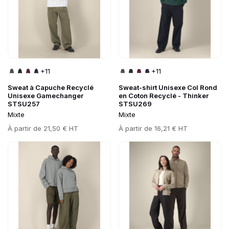
+11
+11
Sweat à Capuche Recyclé
Sweat-shirt Unisexe Col Rond
Unisexe Gamechanger
en Coton Recyclé - Thinker
STSU257
STSU269
Mixte
Mixte
Prix
À partir de
21,50 € HT
Prix
À partir de
16,21 € HT
Go to product page
Go to product page