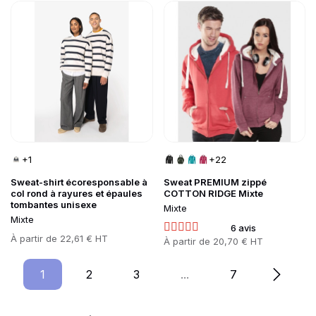
Go to product page
Go to product page
+1
+22
Sweat-shirt écoresponsable à
Sweat PREMIUM zippé
col rond à rayures et épaules
COTTON RIDGE Mixte
tombantes unisexe
Mixte
Mixte
6 avis
Prix
À partir de
22,61 € HT
Prix
À partir de
20,70 € HT
1
Page
2
Page
3
Page
...
7
Page