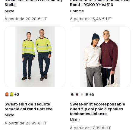
Stella
Rond - YOKO YHVJ510
Mixte
Homme
Prix
À partir de
20,28 € HT
Prix
À partir de
16,46 € HT
Go to product page
Go to product page
+2
+5
Sweat-shirt de sécurité
Sweat-shirt écoresponsable
recyclé col rond unisexe
quart zip col polo à épaules
tombantes unisexe
Mixte
Mixte
Prix
À partir de
23,99 € HT
Prix
À partir de
17,99 € HT