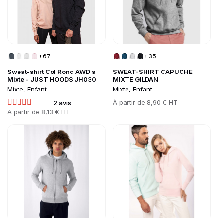
+67
+35
Sweat-shirt Col Rond AWDis
SWEAT-SHIRT CAPUCHE
Mixte - JUST HOODS JH030
MIXTE GILDAN
Mixte, Enfant
Mixte, Enfant
Prix
À partir de
8,90 € HT
2 avis
Prix
À partir de
8,13 € HT
Go to product page
Go to product page