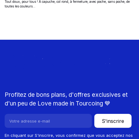
Tout doux, pour tous ! À capuche, col rond, à fermeture, avec poche, sans poche, de
Informations complémentaires
toutes les couleurs…
Rejoignez le Club
MTP
Profitez de bons plans, d'offres exclusives et
d'un peu de Love made in Tourcoing 💙
S'inscrire
En cliquant sur S'inscrire, vous confirmez que vous acceptez nos