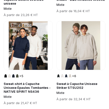
unisexe
Mixte
Mixte
Prix
À partir de
16,04 € HT
Prix
À partir de
23,26 € HT
Go to product page
Go to product page
+5
+6
Sweat-shirt à Capuche
Sweat à Capuche Unisexe
Unisexe Épaules Tombantes -
Striker STSU202
NATIVE SPIRIT NS436
Mixte
Mixte
Prix
À partir de
32,34 € HT
Prix
À partir de
21,47 € HT