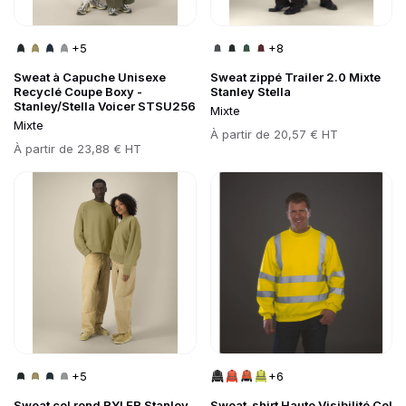
+5
+8
Sweat à Capuche Unisexe
Sweat zippé Trailer 2.0 Mixte
Recyclé Coupe Boxy -
Stanley Stella
Stanley/Stella Voicer STSU256
Mixte
Mixte
Prix
À partir de
20,57 € HT
Prix
À partir de
23,88 € HT
Go to product page
Go to product page
+5
+6
Sweat col rond RYLER Stanley
Sweat-shirt Haute Visibilité Col