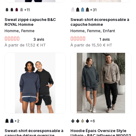
+11
+31
Sweat zippé capuche B&C
Sweat-shirt écoresponsable à
ROYAL Homme
capuche homme
Homme, Femme
Homme, Femme, Enfant
3 avis
1 avis
Prix
À partir de
17,52 € HT
Prix
À partir de
15,50 € HT
Go to product page
Go to product page
+2
+6
Sweat-shirt écoresponsable à
Hoodie Épais Oversize Style
capuche délavé oversize
Urbain - B&C Influence WG002