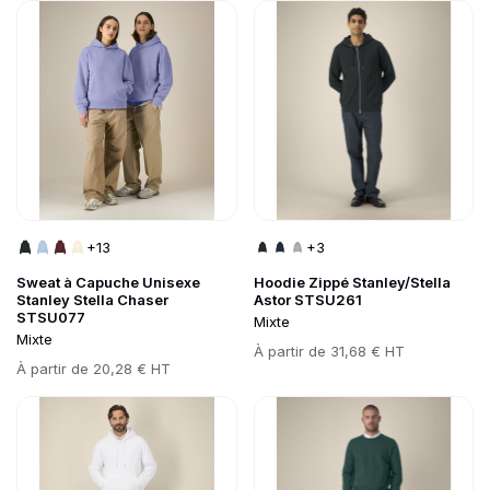
Go to product page
Go to product page
+13
+3
Sweat à Capuche Unisexe
Hoodie Zippé Stanley/Stella
Stanley Stella Chaser
Astor STSU261
STSU077
Mixte
Mixte
Prix
À partir de
31,68 € HT
Prix
À partir de
20,28 € HT
Go to product page
Go to product page