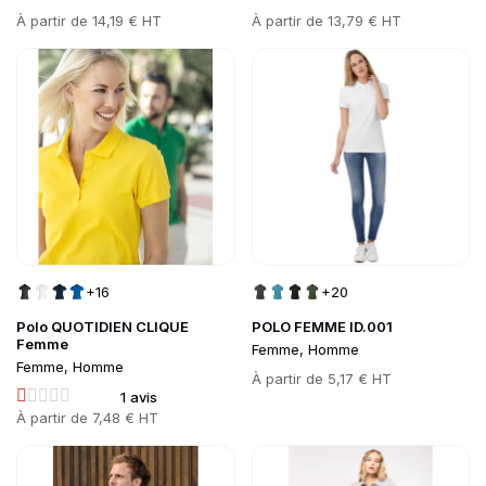
Prix
À partir de
14,19 € HT
Prix
À partir de
13,79 € HT
Go to product page
Go to product page
+16
+20
Polo QUOTIDIEN CLIQUE
POLO FEMME ID.001
Femme
Femme, Homme
Femme, Homme
Prix
À partir de
5,17 € HT
1 avis
Prix
À partir de
7,48 € HT
Go to product page
Go to product page