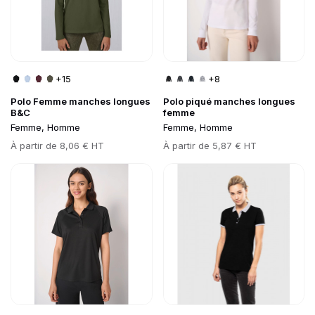
+15
+8
Polo Femme manches longues
Polo piqué manches longues
B&C
femme
Femme, Homme
Femme, Homme
Prix
À partir de
8,06 € HT
Prix
À partir de
5,87 € HT
Go to product page
Go to product page