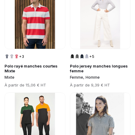
+3
+5
Polo rayé manches courtes
Polo jersey manches longues
Mixte
femme
Mixte
Femme, Homme
Prix
À partir de
15,06 € HT
Prix
À partir de
9,39 € HT
Go to product page
Go to product page