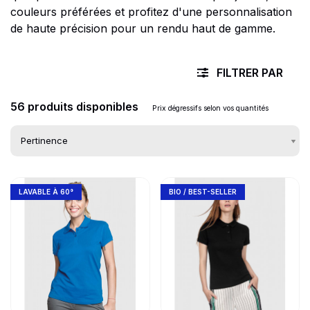
couleurs préférées et profitez d'une personnalisation
de haute précision pour un rendu haut de gamme.
FILTRER PAR
56 produits disponibles
Prix dégressifs selon vos quantités
Go to product page
Go to product page
Liste des produits d
LAVABLE À 60°
BIO / BEST-SELLER