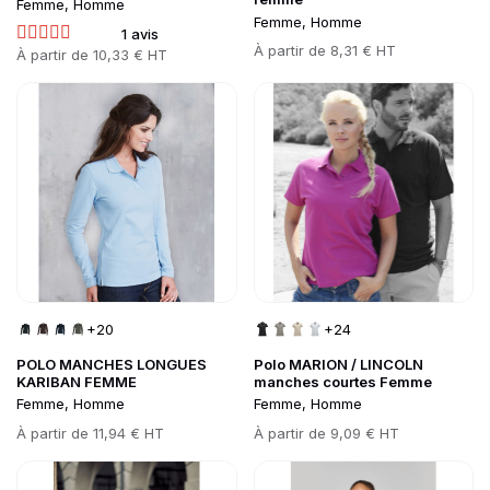
Femme, Homme
Femme, Homme
1 avis
Prix
À partir de
8,31 € HT
Prix
À partir de
10,33 € HT
Go to product page
Go to product page
+20
+24
POLO MANCHES LONGUES
Polo MARION / LINCOLN
KARIBAN FEMME
manches courtes Femme
Femme, Homme
Femme, Homme
Prix
À partir de
11,94 € HT
Prix
À partir de
9,09 € HT
Go to product page
Go to product page