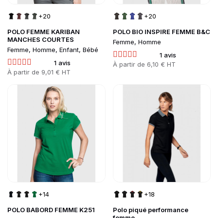
+20
+20
POLO FEMME KARIBAN
POLO BIO INSPIRE FEMME B&C
MANCHES COURTES
Femme, Homme
Femme, Homme, Enfant, Bébé
1 avis
1 avis
Prix
À partir de
6,10 € HT
Prix
À partir de
9,01 € HT
Go to product page
Go to product page
+14
+18
POLO BABORD FEMME K251
Polo piqué performance
femme