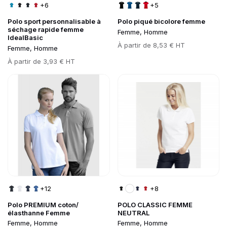
+6
+5
Polo sport personnalisable à
Polo piqué bicolore femme
séchage rapide femme
Femme, Homme
IdealBasic
Prix
À partir de
8,53 € HT
Femme, Homme
Prix
À partir de
3,93 € HT
Go to product page
Go to product page
+12
+8
Polo PREMIUM coton/
POLO CLASSIC FEMME
élasthanne Femme
NEUTRAL
Femme, Homme
Femme, Homme