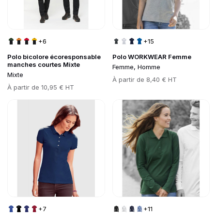
+6
+15
Polo bicolore écoresponsable
Polo WORKWEAR Femme
manches courtes Mixte
Femme, Homme
Mixte
Prix
À partir de
8,40 € HT
Prix
À partir de
10,95 € HT
Go to product page
Go to product page
+7
+11