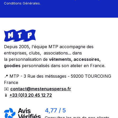
Conditions Générales.
Footer
Store information
Depuis 2005, l'équipe MTP accompagne des
entreprises, clubs, associations... dans
la personnalisation de
vêtements, accessoires,
goodies
personnalisés dans son atelier en France.
📍 MTP - 3 Rue des métissages - 59200 TOURCOING
France
✉️
contact@mestenuesperso.fr
📱
+33 (0)3 20 45 12 72
4,77 / 5