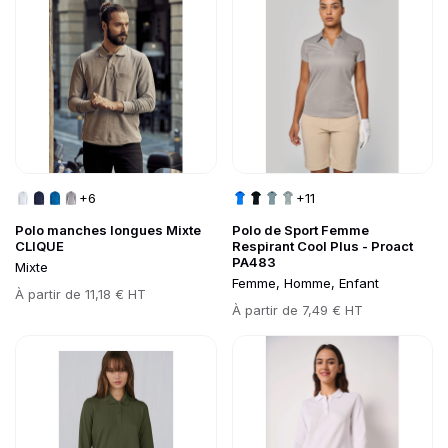
+6
+11
Polo manches longues Mixte
Polo de Sport Femme
CLIQUE
Respirant Cool Plus - Proact
PA483
Mixte
Femme, Homme, Enfant
Prix
À partir de
11,18 € HT
Prix
À partir de
7,49 € HT
Go to product page
Go to product page