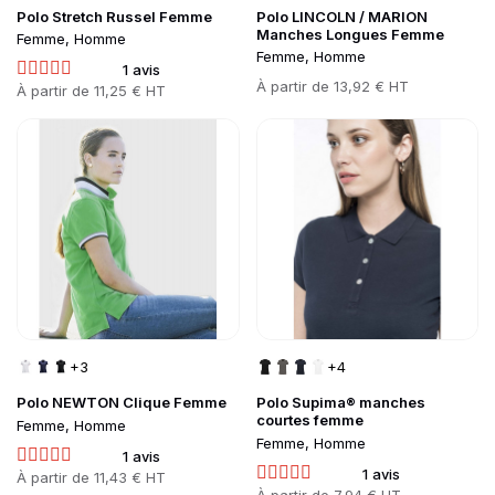
Polo Stretch Russel Femme
Polo LINCOLN / MARION
Manches Longues Femme
Femme, Homme
Femme, Homme
1 avis
Prix
À partir de
13,92 € HT
Prix
À partir de
11,25 € HT
Go to product page
Go to product page
+3
+4
Polo NEWTON Clique Femme
Polo Supima® manches
courtes femme
Femme, Homme
Femme, Homme
1 avis
1 avis
Prix
À partir de
11,43 € HT
Prix
À partir de
7,94 € HT