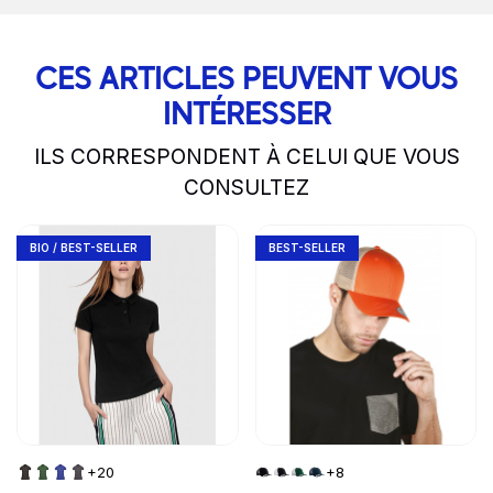
CES ARTICLES PEUVENT VOUS
INTÉRESSER
ILS CORRESPONDENT À CELUI QUE VOUS
CONSULTEZ
slide
1 to 2
of 5
Go to product page
Go to product page
BIO / BEST-SELLER
BEST-SELLER
+20
+8