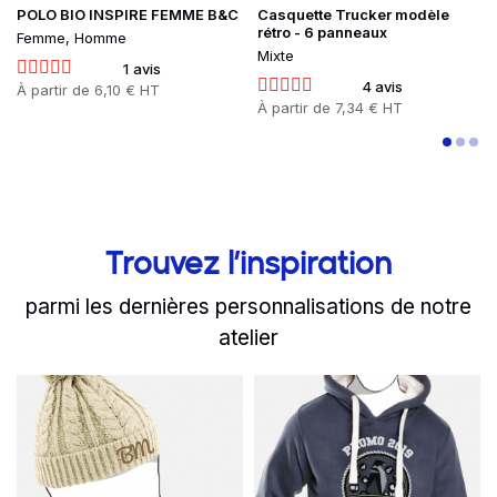
POLO BIO INSPIRE FEMME B&C
Casquette Trucker modèle
rétro - 6 panneaux
Femme, Homme
Mixte
1 avis
4 avis
Prix
À partir de
6,10 € HT
Prix
À partir de
7,34 € HT
Trouvez l’inspiration
parmi les dernières personnalisations de notre
atelier
slide
Read more
1 to 2
of 8
Read more
Un bonnet en maille brodé
IG2I Central