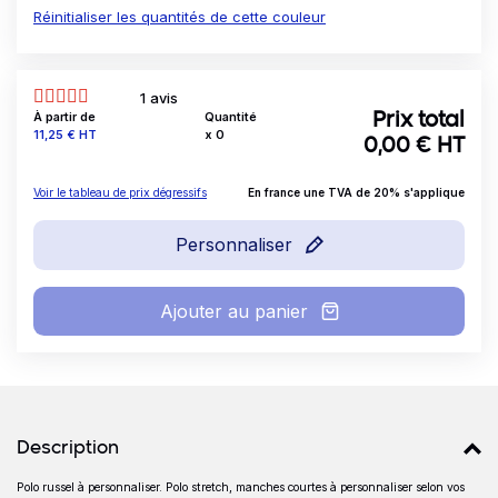
Réinitialiser les quantités de cette couleur
1 avis
À partir de
Quantité
Prix total
Prix
11,25 €
HT
x
0
0,00
€ HT
Voir le tableau de prix dégressifs
En france une TVA de 20% s'applique
Personnaliser
Ajouter au panier
Détails produits
Description
Polo russel à personnaliser. Polo stretch, manches courtes à personnaliser selon vos