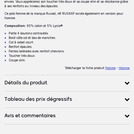
Description
envies. Vous apprécierez son toucher très doux et sa coupe slim et sa résistance grâce
à ses renforts au niveau des épaules.
Ce polo femme de la marque Russel, réf RU566F existe également en version pour
homme.
Composition:
95% coton et 5% Lycra®.
Patte 4 boutons contrastés.
Bord-côte col et bas de manches.
Col à rabat court.
Renfort épaules.
Fentes latérales avec renfort chevrons.
Toucher très doux.
Coupe slim.
Télécharger la fiche produit
Femme
-
Homme
Détails du produit
Tableau des prix dégressifs
Avis et commentaires