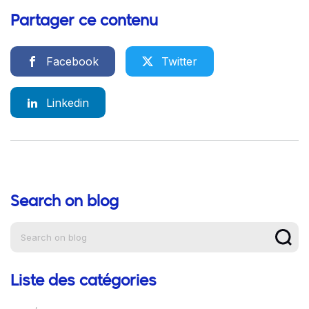
Partager ce contenu
Facebook
Twitter
Linkedin
Search on blog
Aide à la navigation
Liste des catégories