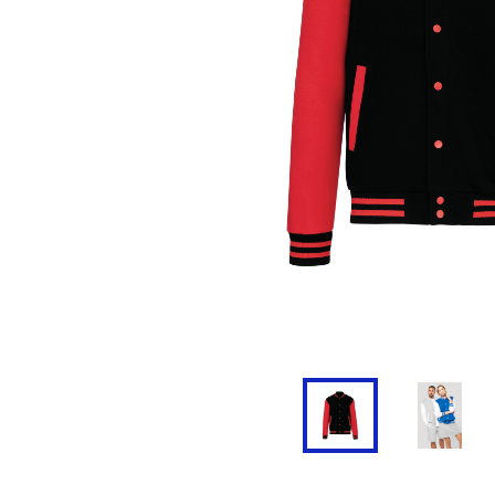
Doudoune
Cravate
Veste
Blouse, Tunique et Chasub
Polaire
Tablier
Pull
Chaussures de sécurité
Survêtement
Parapluie
Combinaison / Salopette
Echarpe et Tour de Cou
Gilet
Ceinture
Short
Goodies
Pantalon
Chaussette
Jogging