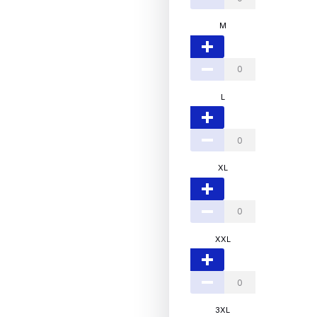
M
L
XL
XXL
3XL