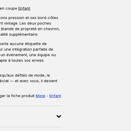
t en coupe
Enfant
.
ons pression et ses bord-côtes
ent vintage. Les deux poches
es (bande de propreté en chevron,
lité supplémentaire.
porte aucune étiquette de
r une intégration parfaite de
r un événement, une équipe ou
apte à toutes vos envies
squ’aux défilés de mode, le
clat — et avec vous, il devient
er la fiche produit
Mixte
-
Enfant