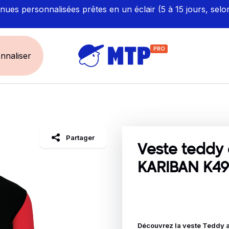
ues personnalisées prêtes en un éclair (5 à 15 jours, selo
PRO
nnaliser
UNIVERS
ÉCORESPONS
Restauration - Hôtellerie
Labellisés et Certifié
Partager
Santé - Bien-être
Made in Europe
Veste teddy
Sécurité - haute visibilité
Fabriqué en France
KARIBAN K49
Artisan / BTP / Industrie
Corporate
Sport
Découvrez la veste Teddy a