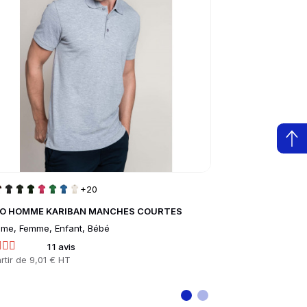
+20
O HOMME KARIBAN MANCHES COURTES
Casquette Trucke
me, Femme, Enfant, Bébé
Mixte
11 avis
4 
rtir de
9,01 € HT
Prix
À partir de
7,34 