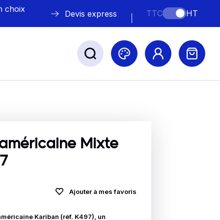
n choix
TTC
HT
Devis express
ABLE
s
 américaine Mixte
7
Ajouter à mes favoris
Nos marques
méricaine Kariban (réf. K497), un