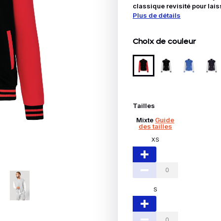
Idées Cadeaux
classique revisité pour laiss
Plus de détails
le
Choix de couleur
Tailles
Mixte
Guide
des tailles
XS
S