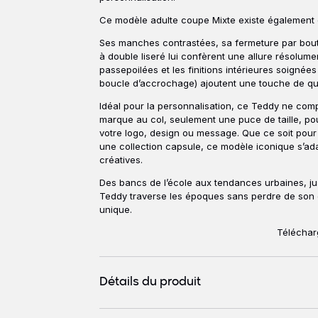
Ce modèle adulte coupe Mixte existe égalemen
Ses manches contrastées, sa fermeture par bout
à double liseré lui confèrent une allure résolum
passepoilées et les finitions intérieures soigné
boucle d’accrochage) ajoutent une touche de qua
Idéal pour la personnalisation, ce Teddy ne com
marque au col, seulement une puce de taille, pou
votre logo, design ou message. Que ce soit pou
une collection capsule, ce modèle iconique s’ad
créatives.
Des bancs de l’école aux tendances urbaines, ju
Teddy traverse les époques sans perdre de son é
unique.
Télécharg
Détails du produit