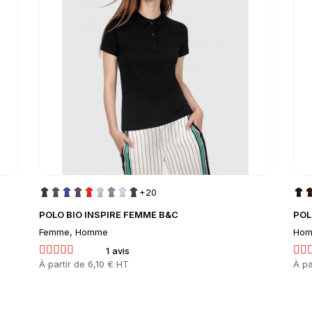
+20
POLO BIO INSPIRE FEMME B&C
POL
Femme, Homme
Hom
1 avis
Prix
À partir de
6,10 € HT
Prix
À pa