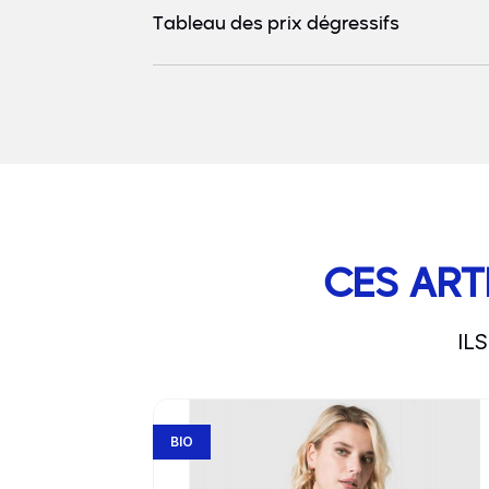
Tableau des prix dégressifs
CES ART
IL
slide
1 to 3
of 5
Go to product page
BIO