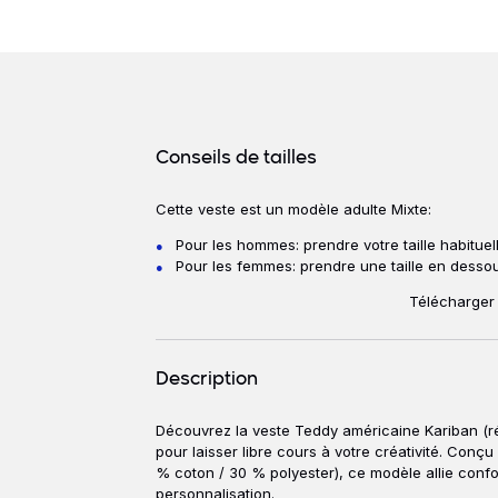
Détails produits
Conseils de tailles
Cette veste est un modèle adulte Mixte:
Conseils de ta
Pour les hommes: prendre votre taille habituell
Pour les femmes: prendre une taille en dessous 
Télécharger 
Description
Découvrez la veste Teddy américaine Kariban (réf
Description
pour laisser libre cours à votre créativité. Conçu
% coton / 30 % polyester), ce modèle allie confort
personnalisation.