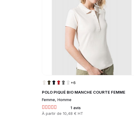
+6
POLO PIQUÉ BIO MANCHE COURTE FEMME
Femme, Homme
1 avis
Prix
À partir de
10,48 € HT