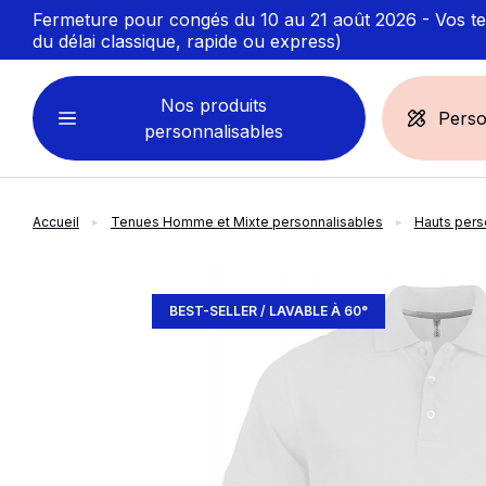
Fermeture pour congés du 10 au 21 août 2026 - Vos ten
du délai classique, rapide ou express)
Nos produits
Perso
personnalisables
Accueil
Tenues Homme et Mixte personnalisables
Hauts pers
VÊTEMENTS
ACCESSOIRES
PERSONNALISABLES
PERSONNALISÉS
slide
1
of 7
Sweats personnalisables
Casquette
BEST-SELLER / LAVABLE À 60°
Marinière
Bonnet et Bandeau
Polo
Chapeau et Bob
T-shirt
Toque et Calot
Débardeur
Sac et pochette
Chemise
Linge bain