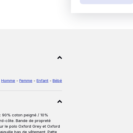
illes
s
Homme
-
Femme
-
Enfant
-
Bébé
 : 90% coton peigné / 10%
bord-côte. Bande de propreté
ur le polo Oxford Grey et Oxford
 aiguille bas de vêtement. Patte