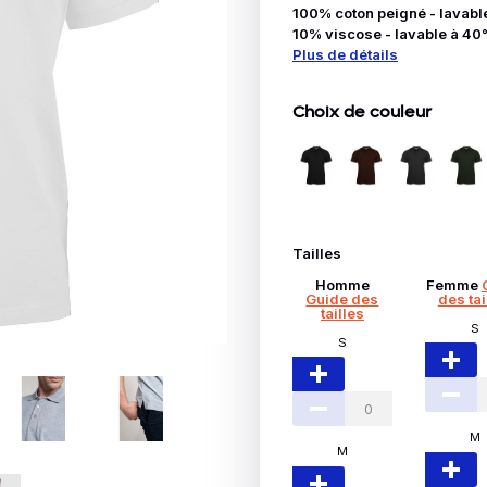
Idées Cadeaux
100% coton peigné - lavable
10% viscose - lavable à 40°)
Plus de détails
le
Choix de couleur
Tailles
Homme
Femme
Guide des
des tai
tailles
S
S
M
M