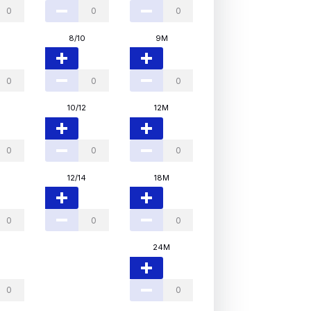
8/10
9M
10/12
12M
12/14
18M
24M