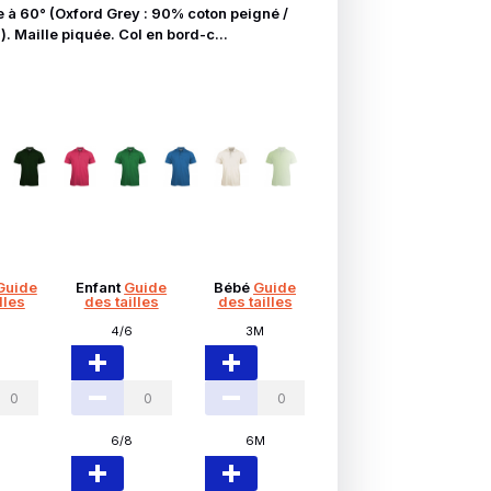
 à 60° (Oxford Grey : 90% coton peigné /
. Maille piquée. Col en bord-c...
Guide
Enfant
Guide
Bébé
Guide
lles
des tailles
des tailles
4/6
3M
6/8
6M