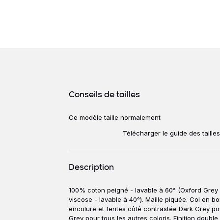
Détails produits
Conseils de tailles
Ce modèle taille normalement
Conseils de ta
Télécharger le guide des taille
Description
100% coton peigné - lavable à 60° (Oxford Grey
Description
viscose - lavable à 40°). Maille piquée. Col en 
encolure et fentes côté contrastée Dark Grey po
Grey pour tous les autres coloris. Finition double