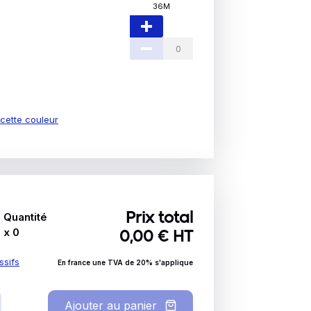
36M
e cette couleur
Quantité
Prix total
x
0
0,00
€ HT
ssifs
En france une TVA de 20% s'applique
Ajouter au panier