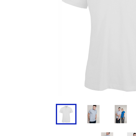
Doudoune
Cravate
Veste
Blouse, Tunique et Chasub
Polaire
Tablier
Pull
Chaussures de sécurité
Survêtement
Parapluie
Combinaison / Salopette
Echarpe et Tour de Cou
Gilet
Ceinture
Short
Goodies
Pantalon
Chaussette
Jogging