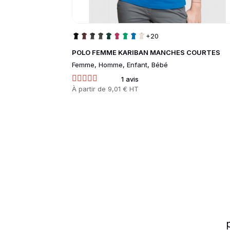
+20
POLO FEMME KARIBAN MANCHES COURTES
Femme, Homme, Enfant, Bébé
1 avis
Prix
À partir de
9,01 € HT