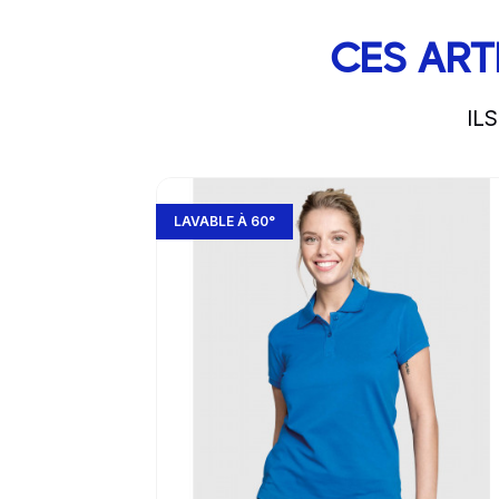
CES ART
IL
slide
1 to 2
of 2
Go to product page
LAVABLE À 60°