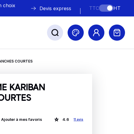
n choix
TTC
HT
Devis express
ANCHES COURTES
ABLE
s
E KARIBAN
OURTES
Nos marques
Ajouter à mes favoris
4.6
11 avis