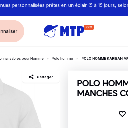
ues personnalisées prêtes en un éclair (5 à 15 jours, selo
PRO
nnaliser
onnalisables pour Homme
Polo homme
POLO HOMME KARIBAN M
UNIVERS
ÉCORESPONS
Restauration - Hôtellerie
Labellisés et Certifié
Partager
Santé - Bien-être
Made in Europe
POLO HOMM
Sécurité - haute visibilité
Fabriqué en France
MANCHES C
Artisan / BTP / Industrie
Corporate
Sport