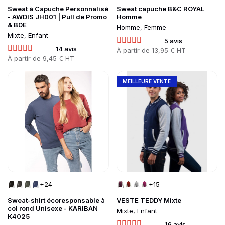
Sweat à Capuche Personnalisé
Sweat capuche B&C ROYAL
- AWDIS JH001 | Pull de Promo
Homme
& BDE
Homme, Femme
Mixte, Enfant
5 avis
14 avis
Prix
À partir de
13,95 € HT
Prix
À partir de
9,45 € HT
Go to product page
Go to product page
MEILLEURE VENTE
+24
+15
Sweat-shirt écoresponsable à
VESTE TEDDY Mixte
col rond Unisexe - KARIBAN
Mixte, Enfant
K4025
16 avis