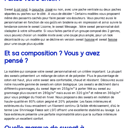
Sweat
à col rond
, à
capuche
,
zippé
ou non, avec une poche ventrale ou deux poches
séparées ou poches sur le côté…A vous de décider ! Certains modèles vous proposent
même des passants cachés pour faire passer vos écouteurs. Vous pourrez aussi le
personnaliser en fonction de vos goûts en broderie ou en impression et ainsi suivre la
tendance comme le sweat Licorne, le sweat Message…
Votre sweat personnalisé doit
s’adapter à votre silhouette. Si vous faites partie d’un groupe composé des 2 genres,
vous pouvez choisir un modèle mixte avec une coupe plus ample, pour un look
décontracté ou un modèle qui se décline en version sweat
homme
et sweat
femme
pour une coupe plus ajustée.
Et sa composition ? Vous y avez
pensé ?
La matière qui compose votre sweat personnalisé est un critère important. La plupart
des sweats présentent un mélange de coton et de polyester. Plus le pourcentage de
coton est haut, plus votre sweat sera confortable, chaud et résistant. Découvrez aussi
notre nouvelle gamme de sweats en coton biologique. Les sweats se déclinent dans
différents grammages, du sweat léger en 255g/m² à porter l’été au sweat au
grammage plus courant en 280g/m² mais aussi en 320 g/m² et même en 360g/m²
pour vous protéger du froid en hiver. Nous proposons des sweats en molleton de
haute-qualité en 80% coton peigné et 20% polyester. Les faces intérieures et
extérieures du tissu encadrent un filament continu (à faible rétrécissement, d’où le
terme Low Shrinkage Fleece soit LSF) offrant une excellente stabilité au lavage. La
face extérieure présente une parfaite imprimabilité alors que la surface intérieure
apporte un excellent confort.