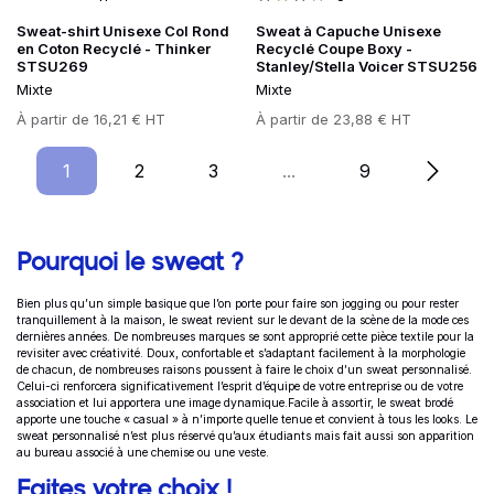
Sweat-shirt Unisexe Col Rond
Sweat à Capuche Unisexe
en Coton Recyclé - Thinker
Recyclé Coupe Boxy -
STSU269
Stanley/Stella Voicer STSU256
Mixte
Mixte
Prix
À partir de
16,21 € HT
Prix
À partir de
23,88 € HT
1
Page
2
Page
3
Page
...
9
Page
Informations complémentaires
Pourquoi le sweat ?
Bien plus qu’un simple basique que l’on porte pour faire son jogging ou pour rester
tranquillement à la maison, le sweat revient sur le devant de la scène de la mode ces
dernières années. De nombreuses marques se sont approprié cette pièce textile pour la
revisiter avec créativité. Doux, confortable et s’adaptant facilement à la morphologie
de chacun, de nombreuses raisons poussent à faire le choix d’un sweat personnalisé.
Celui-ci renforcera significativement l’esprit d’équipe de votre entreprise ou de votre
association et lui apportera une image dynamique.Facile à assortir, le sweat brodé
apporte une touche « casual » à n’importe quelle tenue et convient à tous les looks. Le
sweat personnalisé n’est plus réservé qu’aux étudiants mais fait aussi son apparition
au bureau associé à une chemise ou une veste.
Faites votre choix !