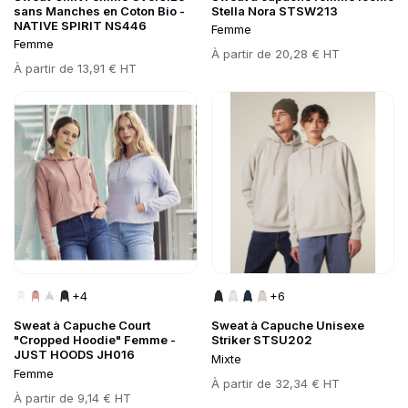
sans Manches en Coton Bio -
Stella Nora STSW213
NATIVE SPIRIT NS446
Femme
Femme
Prix
À partir de
20,28 € HT
Prix
À partir de
13,91 € HT
Go to product page
Go to product page
+4
+6
Sweat à Capuche Court
Sweat à Capuche Unisexe
"Cropped Hoodie" Femme -
Striker STSU202
JUST HOODS JH016
Mixte
Femme
Prix
À partir de
32,34 € HT
Prix
À partir de
9,14 € HT