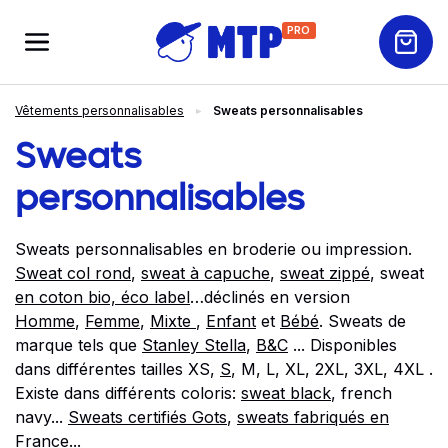
PRO
Vêtements personnalisables
Sweats personnalisables
Sweats
personnalisables
Sweats personnalisables en broderie ou impression.
Sweat col rond
,
sweat à capuche
,
sweat zippé
, sweat
en coton bio, éco label
…déclinés en version
Homme
,
Femme
,
Mixte
,
Enfant
et
Bébé
. Sweats de
marque tels que
Stanley Stella
,
B&C
... Disponibles
dans différentes tailles XS,
S
, M, L, XL, 2XL, 3XL, 4XL .
Existe dans différents coloris:
sweat black
, french
navy...
Sweats certifiés Gots
,
sweats fabriqués en
France
...