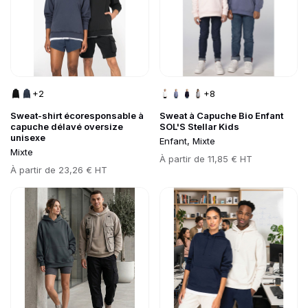
+2
+8
Sweat-shirt écoresponsable à
Sweat à Capuche Bio Enfant
capuche délavé oversize
SOL'S Stellar Kids
unisexe
Enfant, Mixte
Mixte
Prix
À partir de
11,85 € HT
Prix
À partir de
23,26 € HT
Go to product page
Go to product page