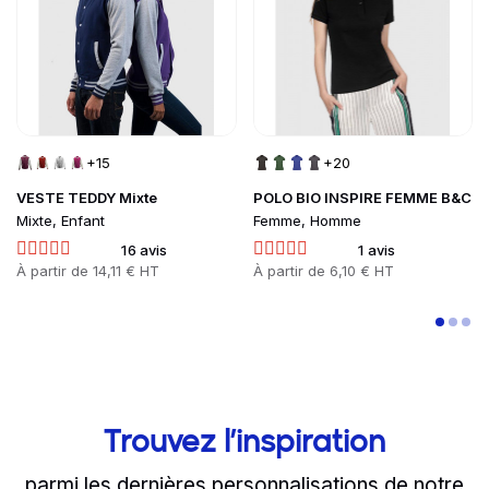
+15
+20
VESTE TEDDY Mixte
POLO BIO INSPIRE FEMME B&C
Mixte, Enfant
Femme, Homme
16 avis
1 avis
Prix
À partir de
14,11 € HT
Prix
À partir de
6,10 € HT
Trouvez l’inspiration
parmi les dernières personnalisations de notre