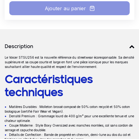
Ajouter au panier
Détails produits
Description
Le Voicer STSU256 est la nouvelle référence du streetwear écoresponsable. Sa densité
Description
supérieure et sa coupe courte et large en font une pièce iconique pour les marques
souhaitant allier haute qualité et respect de l'environnement.
Caractéristiques
techniques
Matières Durables : Molleton brossé composé de 50% coton recyclé et 50% coton
biologique (certifié Fair Wear et Vegan).
Densité Premium : Grammage lourd de 400 g/m² pour une excellente tenue et une
chaleur optimale.
Coupe Moderne : Style Boxy Oversized avec manches montées, col sans cordon de
serrage et capuche doublée.
Détails de Confection : Bande de propreté en chevron, demi-lune au dos du col et