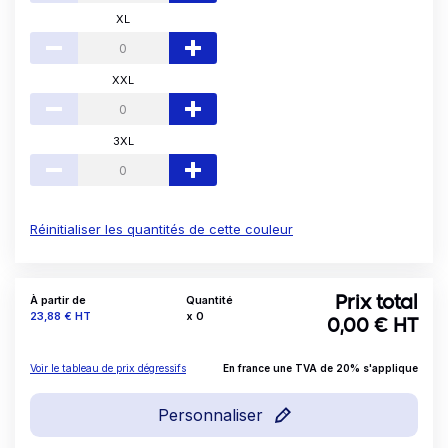
XL
XXL
3XL
Réinitialiser les quantités de cette couleur
À partir de
Quantité
Prix total
Prix
23,88 €
HT
x
0
0,00
€ HT
Voir le tableau de prix dégressifs
En france une TVA de 20% s'applique
Personnaliser