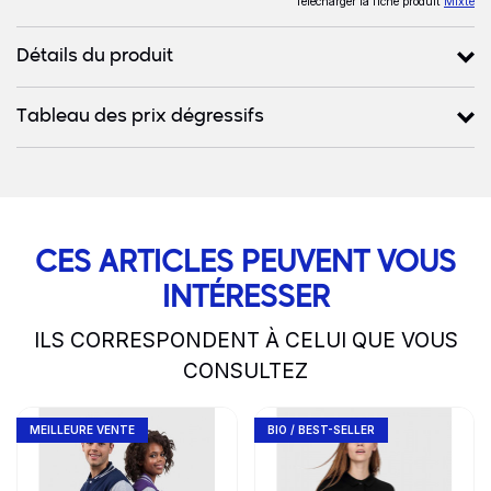
Télécharger la fiche produit
Mixte
Détails du produit
Tableau des prix dégressifs
CES ARTICLES PEUVENT VOUS
INTÉRESSER
ILS CORRESPONDENT À CELUI QUE VOUS
CONSULTEZ
slide
1 to 2
of 5
Go to product page
Go to product page
MEILLEURE VENTE
BIO / BEST-SELLER