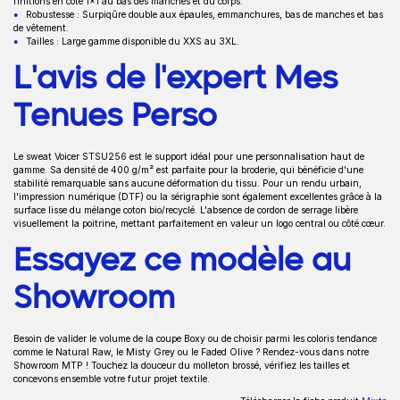
finitions en côte 1x1 au bas des manches et du corps.
Robustesse : Surpiqûre double aux épaules, emmanchures, bas de manches et bas
de vêtement.
Tailles : Large gamme disponible du XXS au 3XL.
L'avis de l'expert Mes
Tenues Perso
Le sweat Voicer STSU256 est le support idéal pour une personnalisation haut de
gamme. Sa densité de 400 g/m² est parfaite pour la broderie, qui bénéficie d'une
stabilité remarquable sans aucune déformation du tissu. Pour un rendu urbain,
l'impression numérique (DTF) ou la sérigraphie sont également excellentes grâce à la
surface lisse du mélange coton bio/recyclé. L'absence de cordon de serrage libère
visuellement la poitrine, mettant parfaitement en valeur un logo central ou côté cœur.
Essayez ce modèle au
Showroom
Besoin de valider le volume de la coupe Boxy ou de choisir parmi les coloris tendance
comme le Natural Raw, le Misty Grey ou le Faded Olive ? Rendez-vous dans notre
Showroom MTP ! Touchez la douceur du molleton brossé, vérifiez les tailles et
concevons ensemble votre futur projet textile.