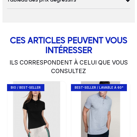
Tableau des prix dégressifs
CES ARTICLES PEUVENT VOUS
INTÉRESSER
ILS CORRESPONDENT À CELUI QUE VOUS
CONSULTEZ
slide
1 to 2
of 5
Go to product page
Go to product page
BIO / BEST-SELLER
BEST-SELLER / LAVABLE À 60°