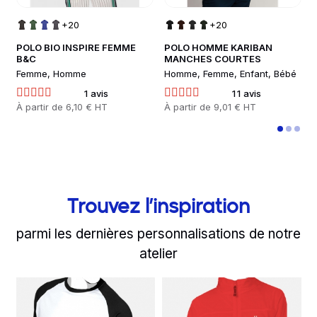
+20
+20
POLO BIO INSPIRE FEMME
POLO HOMME KARIBAN
C
B&C
MANCHES COURTES
r
Femme, Homme
Homme, Femme, Enfant, Bébé
M
1 avis
11 avis
Prix
À partir de
6,10 € HT
Prix
À partir de
9,01 € HT
P
À
Trouvez l’inspiration
parmi les dernières personnalisations de notre
atelier
slide
Read more
1 to 2
of 7
Read more
R
Teeshirt bicolore impri
Hello Lille 