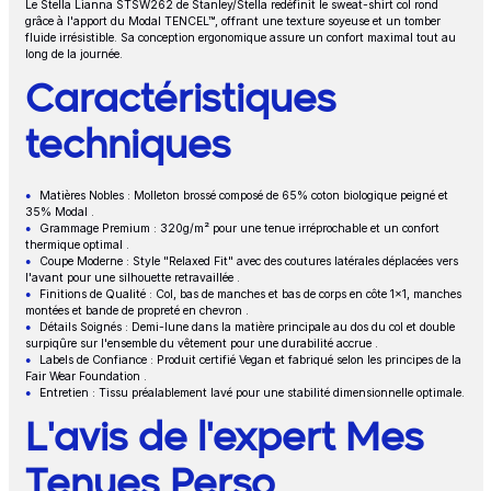
Le Stella Lianna STSW262 de Stanley/Stella redéfinit le sweat-shirt col rond
Description
grâce à l'apport du Modal TENCEL™, offrant une texture soyeuse et un tomber
fluide irrésistible. Sa conception ergonomique assure un confort maximal tout au
long de la journée.
Caractéristiques
techniques
Matières Nobles : Molleton brossé composé de 65% coton biologique peigné et
35% Modal .
Grammage Premium : 320g/m² pour une tenue irréprochable et un confort
thermique optimal .
Coupe Moderne : Style "Relaxed Fit" avec des coutures latérales déplacées vers
l'avant pour une silhouette retravaillée .
Finitions de Qualité : Col, bas de manches et bas de corps en côte 1x1, manches
montées et bande de propreté en chevron .
Détails Soignés : Demi-lune dans la matière principale au dos du col et double
surpiqûre sur l'ensemble du vêtement pour une durabilité accrue .
Labels de Confiance : Produit certifié Vegan et fabriqué selon les principes de la
Fair Wear Foundation .
Entretien : Tissu préalablement lavé pour une stabilité dimensionnelle optimale.
L'avis de l'expert Mes
Tenues Perso