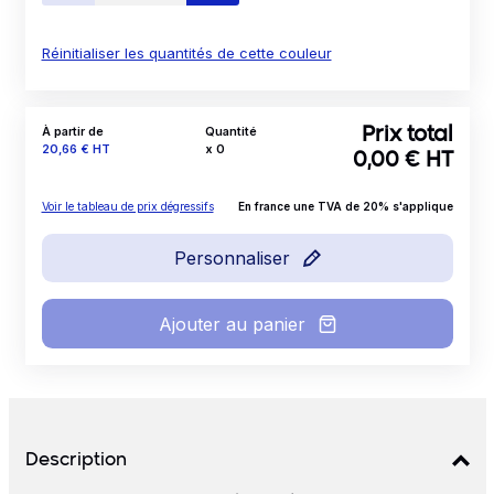
Réinitialiser les quantités de cette couleur
À partir de
Quantité
Prix total
Prix
20,66 €
HT
x
0
0,00
€ HT
Voir le tableau de prix dégressifs
En france une TVA de 20% s'applique
Personnaliser
Ajouter au panier
Détails produits
Description