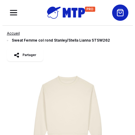
PRO
Accueil
Sweat Femme col rond Stanley/Stella Lianna STSW262
slide
1
of 3
Partager