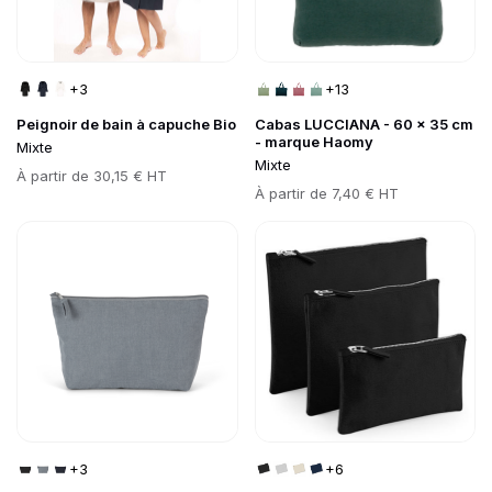
+3
+13
Peignoir de bain à capuche Bio
Cabas LUCCIANA - 60 x 35 cm
- marque Haomy
Mixte
Mixte
Prix
À partir de
30,15 € HT
Prix
À partir de
7,40 € HT
Go to product page
Go to product page
+3
+6