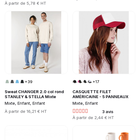
Prix
À partir de
5,78 € HT
Go to product page
Go to product page
+39
+17
Sweat CHANGER 2.0 col rond
CASQUETTE FILET
STANLEY & STELLA Mixte
AMÉRICAINE - 5 PANNEAUX
Mixte, Enfant, Enfant
Mixte, Enfant
Prix
À partir de
16,21 € HT
3 avis
Prix
À partir de
2,44 € HT
Go to product page
Go to product page