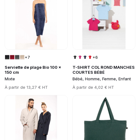
+7
+6
Serviette de plage Bio 100 x
T-SHIRT COL ROND MANCHES
150 cm
COURTES BÉBÉ
Mixte
Bébé, Homme, Femme, Enfant
Prix
À partir de
13,27 € HT
Prix
À partir de
4,02 € HT
Go to product page
Go to product page