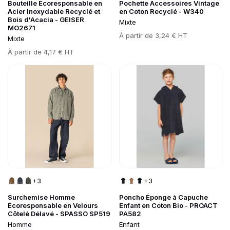
Bouteille Écoresponsable en
Pochette Accessoires Vintage
Acier Inoxydable Recyclé et
en Coton Recyclé - W340
Bois d'Acacia - GEISER
Mixte
MO2671
Prix
À partir de
3,24 € HT
Mixte
Prix
À partir de
4,17 € HT
Go to product page
Go to product page
+3
+3
Surchemise Homme
Poncho Éponge à Capuche
Écoresponsable en Velours
Enfant en Coton Bio - PROACT
Côtelé Délavé - SPASSO SP519
PA582
Homme
Enfant