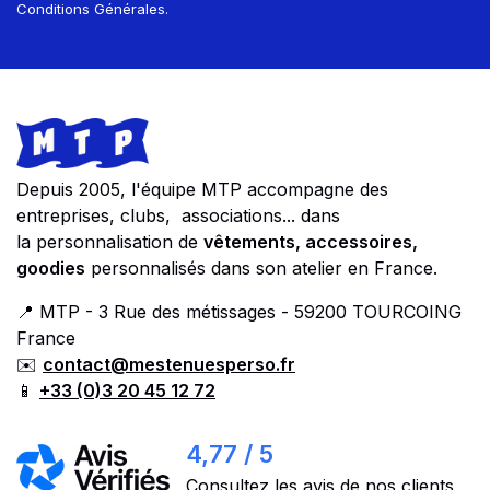
Conditions Générales.
Footer
Store information
Depuis 2005, l'équipe MTP accompagne des
entreprises, clubs, associations... dans
la personnalisation de
vêtements, accessoires,
goodies
personnalisés dans son atelier en France.
📍 MTP - 3 Rue des métissages - 59200 TOURCOING
France
✉️
contact@mestenuesperso.fr
📱
+33 (0)3 20 45 12 72
4,77 / 5
Consultez les avis de nos clients