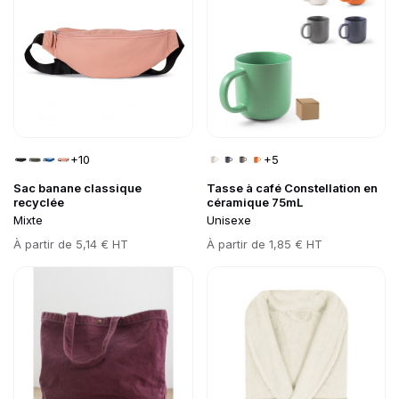
+10
+5
Sac banane classique
Tasse à café Constellation en
recyclée
céramique 75mL
Mixte
Unisexe
Prix
À partir de
5,14 € HT
Prix
À partir de
1,85 € HT
Go to product page
Go to product page