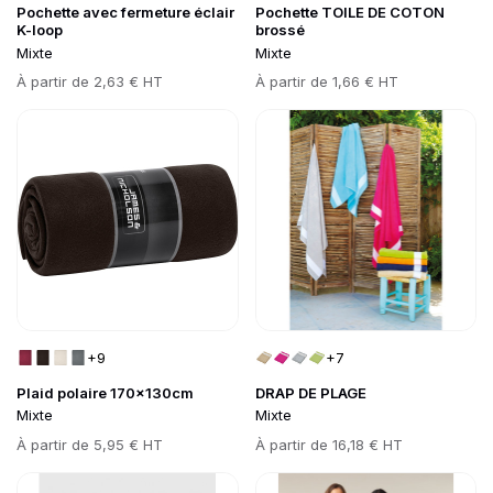
Pochette avec fermeture éclair
Pochette TOILE DE COTON
K-loop
brossé
Mixte
Mixte
Prix
À partir de
2,63 € HT
Prix
À partir de
1,66 € HT
Go to product page
Go to product page
+9
+7
Plaid polaire 170x130cm
DRAP DE PLAGE
Mixte
Mixte
Prix
À partir de
5,95 € HT
Prix
À partir de
16,18 € HT
Go to product page
Go to product page