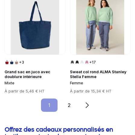
+3
+17
Grand sac en juco avec
Sweat col rond ALMA Stanley
doublure intérieure
Stella Femme
Mixte
Femme
Prix
À partir de
5,46 € HT
Prix
À partir de
15,34 € HT
1
Page
2
Page
Informations complémentaires
Offrez des cadeaux personnalisés en