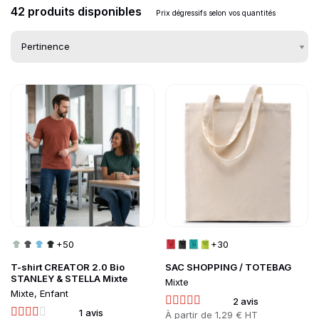
42 produits disponibles
Prix dégressifs selon vos quantités
Go to product page
Go to product page
Liste des produits d
+50
+30
T-shirt CREATOR 2.0 Bio
SAC SHOPPING / TOTEBAG
STANLEY & STELLA Mixte
Mixte
Mixte, Enfant
2 avis
1 avis
Prix
À partir de
1,29 € HT