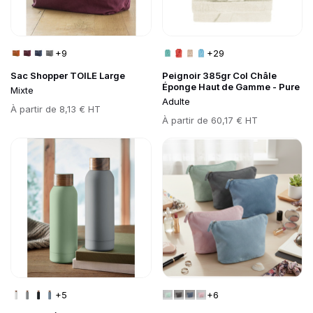
+9
+29
Sac Shopper TOILE Large
Peignoir 385gr Col Châle
Éponge Haut de Gamme - Pure
Mixte
Adulte
Prix
À partir de
8,13 € HT
Prix
À partir de
60,17 € HT
Go to product page
Go to product page
+5
+6