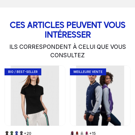
CES ARTICLES PEUVENT VOUS
INTÉRESSER
ILS CORRESPONDENT À CELUI QUE VOUS
CONSULTEZ
slide
1 to 2
of 5
Go to product page
Go to product page
BIO / BEST-SELLER
MEILLEURE VENTE
+20
+15