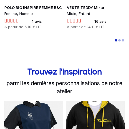
POLO BIO INSPIRE FEMME B&C
VESTE TEDDY Mixte
Femme, Homme
Mixte, Enfant
1 avis
16 avis
Prix
À partir de
6,10 € HT
Prix
À partir de
14,11 € HT
Trouvez l’inspiration
parmi les dernières personnalisations de notre
atelier
slide
Read more
1 to 2
of 7
Read more
L'auberge du Bon Fermier
TUC Triathlo