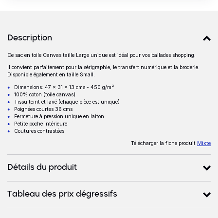
Détails produits
Description
Ce sac en toile Canvas taille Large unique est idéal pour vos ballades shopping.
Description
Il convient parfaitement pour la sérigraphie, le transfert numérique et la broderie.
Disponible également en taille Small.
Dimensions: 47 x 31 x 13 cms - 450 g/m²
100% coton (toile canvas)
Tissu teint et lavé (chaque pièce est unique)
Poignées courtes 36 cms
Fermeture à pression unique en laiton
Petite poche intérieure
Coutures contrastées
Télécharger la fiche produit
Mixte
Détails du produit
Tableau des prix dégressifs