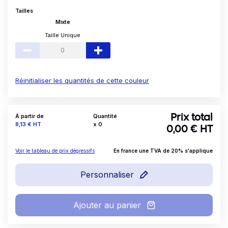
Tailles
Mixte
Taille Unique
Réinitialiser les quantités de cette couleur
À partir de
Quantité
Prix total
Prix
8,13 €
HT
x
0
0,00
€ HT
Voir le tableau de prix dégressifs
En france une TVA de 20% s'applique
Personnaliser
Ajouter au panier